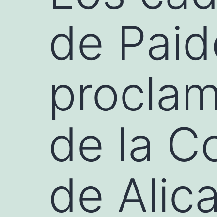
de Paid
procla
de la C
de Alic