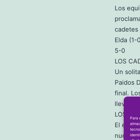
Los equi
proclam
cadetes 
Elda (1-0
5-0
LOS CA
Un solit
Paidos D
final. L
llevaron
LOS INF
Para 
almac
El equip
tecno
nuevo tí
ident