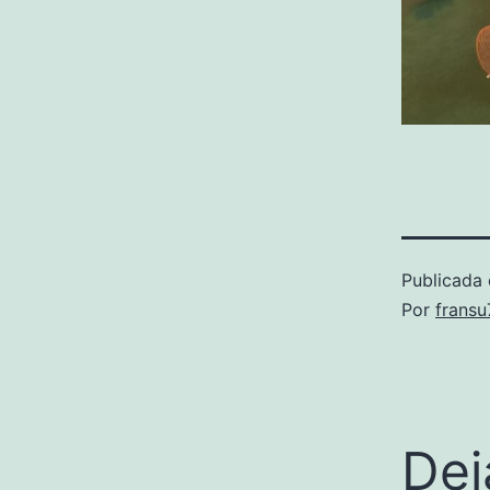
Publicada 
Por
frans
Dej