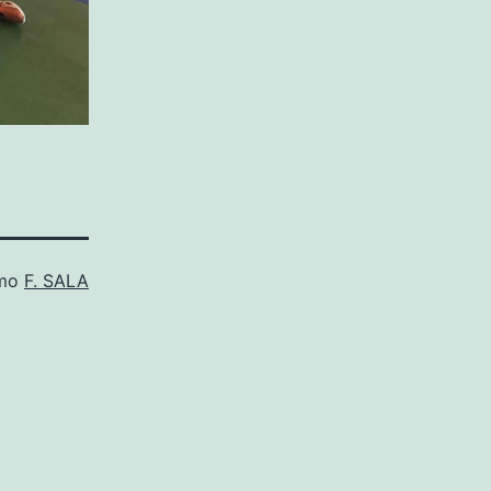
omo
F. SALA