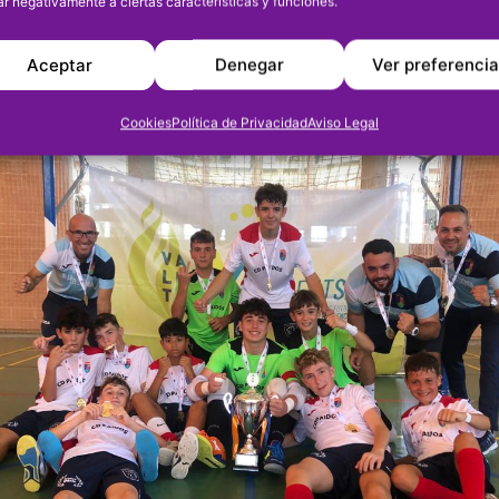
ar negativamente a ciertas características y funciones.
ncia al Ibi por 5-0 en un duelo en el que fuero
es a su rival. Los goles los marcaron Cayetano I
Aceptar
Denegar
Ver preferenci
 Poveda (8’, 30’ y 35’) y Maxim (48’).
Cookies
Política de Privacidad
Aviso Legal