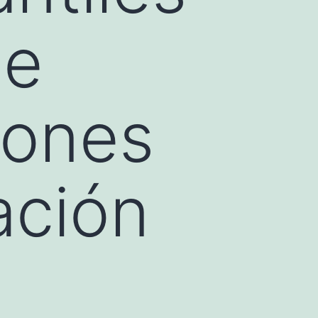
se
eones
ación