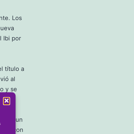
nte. Los
 Nueva
l Ibi por
 título a
vió al
do y se
a con un
s
naron con