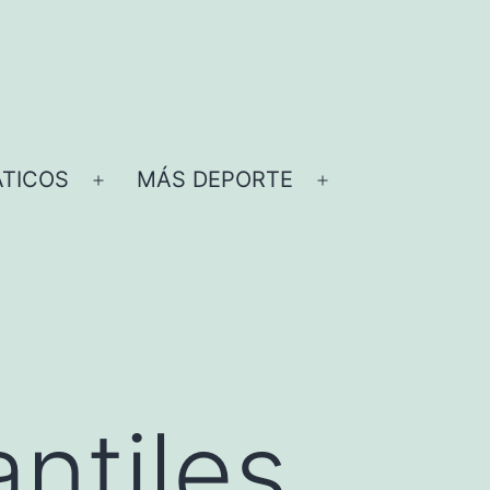
TICOS
MÁS DEPORTE
Abrir
Abrir
el
el
menú
menú
ntiles