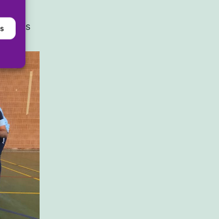
n
glesias
as