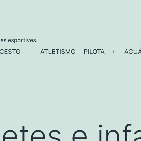
ies esportives.
CESTO
ATLETISMO
PILOTA
ACUÁ
Abrir
Abrir
el
el
menú
menú
etes e infa