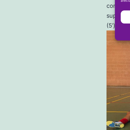
afect
contunde
superior
(5’), Ian