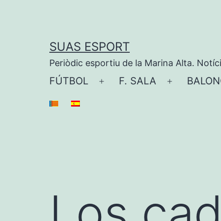
Saltar
al
contenido
SUAS ESPORT
Periòdic esportiu de la Marina Alta. Notíc
FÚTBOL
F. SALA
BALON
Abrir
Abrir
el
el
menú
menú
Los cad