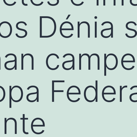
os Dénia 
man camp
opa Feder
ante