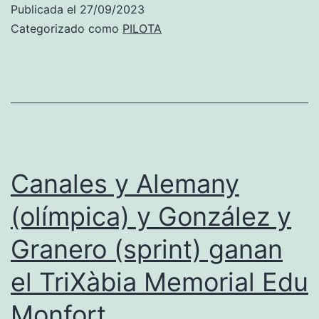
participarán
Publicada el
27/09/2023
en
Categorizado como
PILOTA
la
Trobada
de
Pilota
Grossa
en
Canales y Alemany
Parcent
(olímpica) y González y
Granero (sprint) ganan
el TriXàbia Memorial Edu
Monfort