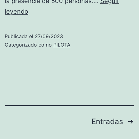
la presencia de 500 personas.…
Seguir
Beniarbeig-
leyendo
El
Verger y
Publicada el
27/09/2023
Ondara
Categorizado como
PILOTA
son
las
escuelas
que
más
premios
recogen
Paginación
Entradas
en
de
la