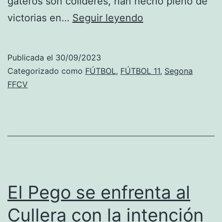
gateros son colíderes, han hecho pleno de
Pedreguer-
victorias en…
Seguir leyendo
Gorgos
un
Publicada el
30/09/2023
derbi
Categorizado como
FÚTBOL
,
FÚTBOL 11
,
Segona
en
FFCV
el
que
los
blavets
quieren
dar
El Pego se enfrenta al
la
Cullera con la intención
campana