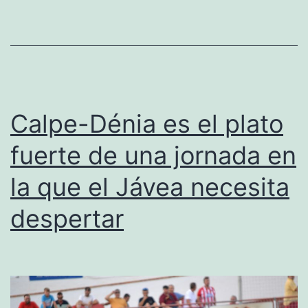
con
la
inten
de
suma
Calpe-Dénia es el plato
su
fuerte de una jornada en
segu
la que el Jávea necesita
triun
ligu
despertar