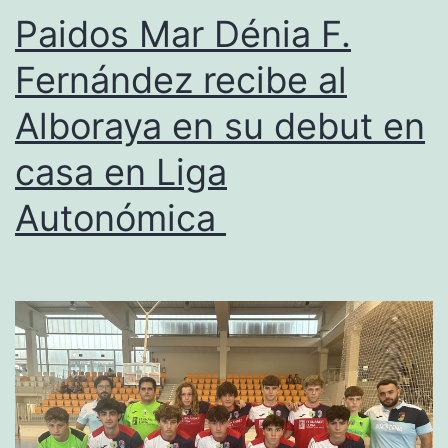
Cost
Paidos Mar Dénia F.
(Pedr
Fernández recibe al
conv
Alboraya en su debut en
por
la
casa en Liga
Vale
Autonómica