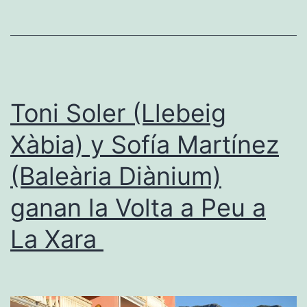
por
el
liderato
tras
la
Toni Soler (Llebeig
segunda
Xàbia) y Sofía Martínez
jornada
(Baleària Diànium)
ganan la Volta a Peu a
La Xara