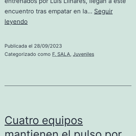
entrenados por Luís Llinares, llegan a este
encuentro tras empatar en la…
Seguir
Paidos
leyendo
Mar
Dénia
Publicada el
28/09/2023
F.
Categorizado como
F. SALA
,
Juveniles
Fernández
recibe
al
Alboraya
en
su
Cuatro equipos
debut
mantienen el pulso por
en