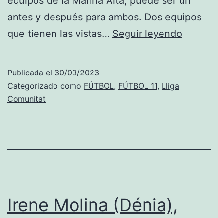
equipos de la Marina Alta, puede ser un
antes y después para ambos. Dos equipos
Calpe-
que tienen las vistas…
Seguir leyendo
Dénia
es
Publicada el
30/09/2023
el
Categorizado como
FÚTBOL
,
FÚTBOL 11
,
Lliga
plato
Comunitat
fuerte
de
una
jornada
en
la
Irene Molina (Dénia),
que