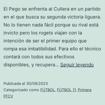
El Pego se enfrenta al Cullera en un partido
en el que busca su segunda victoria liguera.
No lo tienen nada fácil porque su rival está
invicto pero los rogets viajan con la
intención de ser el primer equipo que
rompa esa imbatibilidad. Para ello el técnico
contará con todos sus efectivos
El
disponibles, y recupera…
Seguir leyendo
Pego
se
Publicada el
30/09/2023
enfr
Categorizado como
FÚTBOL
,
FÚTBOL 11
,
Primera
al
FFCV
Culle