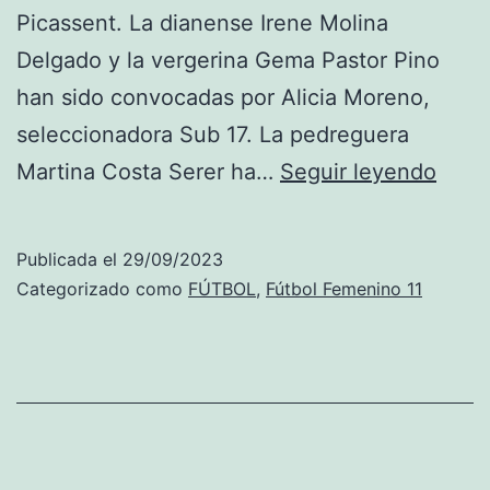
Picassent. La dianense Irene Molina
Delgado y la vergerina Gema Pastor Pino
han sido convocadas por Alicia Moreno,
seleccionadora Sub 17. La pedreguera
Irene
Martina Costa Serer ha…
Seguir leyendo
Moli
(Déni
Publicada el
29/09/2023
Gem
Categorizado como
FÚTBOL
,
Fútbol Femenino 11
Pasto
(El
Verge
y
Mart