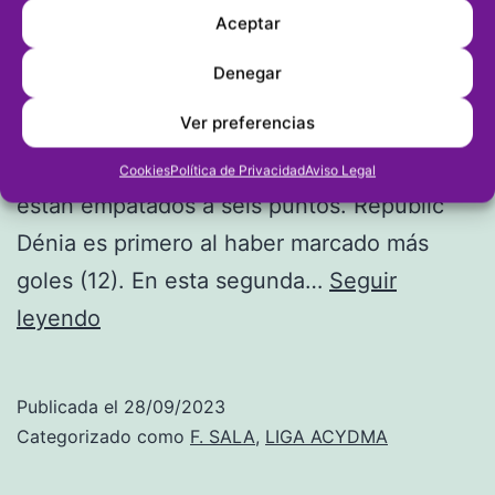
Cuatro equipos mantienen el pulso por el
Aceptar
liderato tras la disputa de la segunda
Denegar
jornada de la Liga ACYDMA de fútbol sala.
Ver preferencias
Republic Dénia, Rte. Gula, Els Poblets y
Baleària ganaron sus duelos y por lo tanto
Cookies
Política de Privacidad
Aviso Legal
están empatados a seis puntos. Republic
Dénia es primero al haber marcado más
goles (12). En esta segunda…
Seguir
Cuatro
leyendo
equipos
mantienen
Publicada el
28/09/2023
el
Categorizado como
F. SALA
,
LIGA ACYDMA
pulso