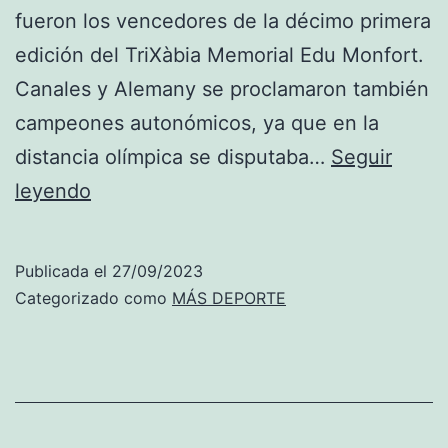
fueron los vencedores de la décimo primera
edición del TriXàbia Memorial Edu Monfort.
Canales y Alemany se proclamaron también
campeones autonómicos, ya que en la
distancia olímpica se disputaba…
Seguir
Canales
leyendo
y
Alemany
Publicada el
27/09/2023
(olímpica)
Categorizado como
MÁS DEPORTE
y
González
y
Granero