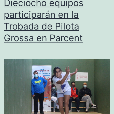
Dieciocho equipos
la
participarán en la
Volta
Trobada de Pilota
a
Peu
Grossa en Parcent
a
La
Xara