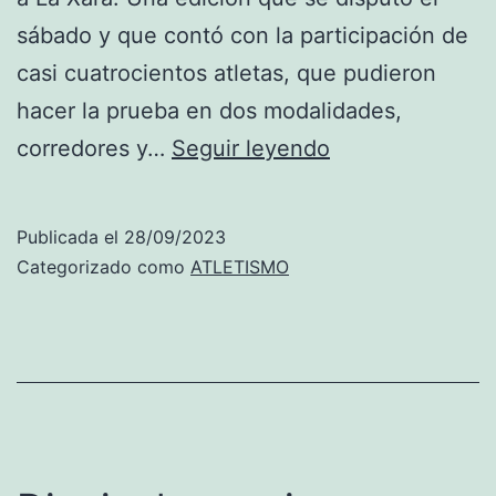
sábado y que contó con la participación de
casi cuatrocientos atletas, que pudieron
hacer la prueba en dos modalidades,
Toni
corredores y…
Seguir leyendo
Soler
(Llebeig
Publicada el
28/09/2023
Xàbia)
Categorizado como
ATLETISMO
y
Sofía
Martínez
(Baleària
Diànium)
ganan