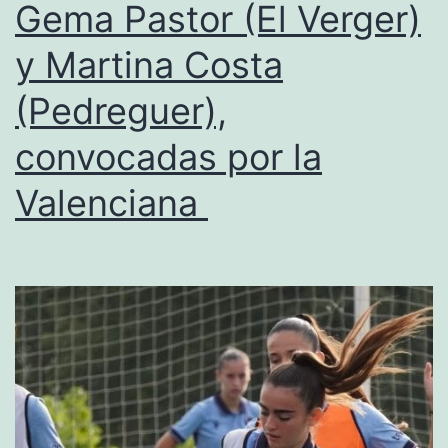
Gema Pastor (El Verger)
el
y Martina Costa
Jávea
necesit
(Pedreguer),
despert
convocadas por la
Valenciana