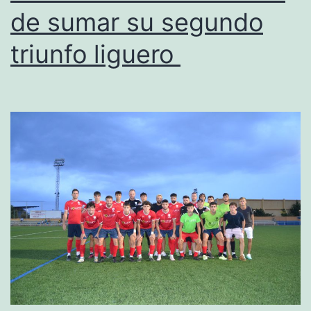
de sumar su segundo
y
los
triunfo liguero
gateros
seguir
invictos