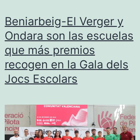
(sprint)
ganan
Beniarbeig-El Verger y
el
Ondara son las escuelas
TriXàbia
que más premios
Memorial
Edu
recogen en la Gala dels
Monfort
Jocs Escolars