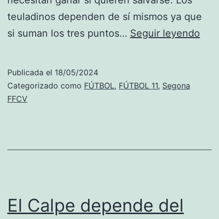
necesitan ganar si quieren salvarse. Los
teuladinos dependen de sí mismos ya que
Teu
si suman los tres puntos…
Seguir leyendo
y
Ped
Publicada el
18/05/2024
nec
Categorizado como
FÚTBOL
,
FÚTBOL 11
,
Segona
la
FFCV
vict
par
salv
aun
los
blav
El Calpe depende del
no