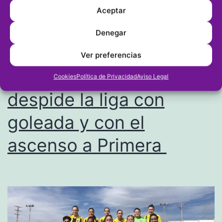
Aceptar
en
una
Denegar
última
Segunda Regional
Ver preferencias
jornada
Valenta: El Ondarense
Cookies
Política de Privacidad
Aviso Legal
en
despide la liga con
la
que
goleada y con el
pierden
ascenso a Primera
Dénia
y
Jávea