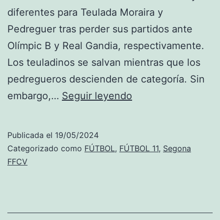
diferentes para Teulada Moraira y
Pedreguer tras perder sus partidos ante
Olímpic B y Real Gandia, respectivamente.
Los teuladinos se salvan mientras que los
pedregueros descienden de categoría. Sin
El
embargo,…
Seguir leyendo
Teulada
Moraira
Publicada el
19/05/2024
se
Categorizado como
FÚTBOL
,
FÚTBOL 11
,
Segona
salva,
FFCV
el
Pedreguer
desciende