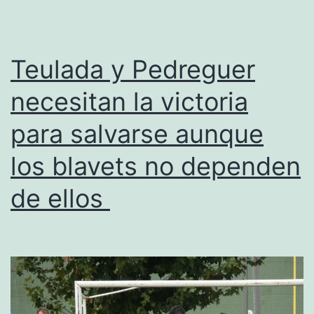
y
el
Gorgos
Teulada y Pedreguer
y
necesitan la victoria
el
para salvarse aunque
Benissa
acaban
los blavets no dependen
cuartos
de ellos