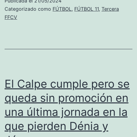
Publicada el
21/05/2024
cierra
Categorizado como
FÚTBOL
,
FÚTBOL 11
,
Tercera
con
FFCV
goleada
la
liga
y
jugará
la
El Calpe cumple pero se
promoción
queda sin promoción en
de
una última jornada en la
ascenso
ante
que pierden Dénia y
el