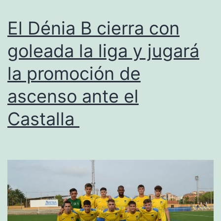
su
a
El Dénia B cierra con
Al
goleada la liga y jugará
Re
la promoción de
en
la
ascenso ante el
Se
Castalla
Es