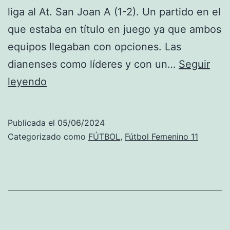
liga al At. San Joan A (1-2). Un partido en el
que estaba en título en juego ya que ambos
equipos llegaban con opciones. Las
dianenses como líderes y con un…
Seguir
Cadetes:
leyendo
El
FB
Publicada el
05/06/2024
Dénia
Categorizado como
FÚTBOL
,
Fútbol Femenino 11
B
gana
al
At.
San