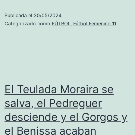
Regional
Valenta:
Publicada el
20/05/2024
El
Categorizado como
FÚTBOL
,
Fútbol Femenino 11
Ondarense
despide
la
liga
con
goleada
El Teulada Moraira se
y
salva, el Pedreguer
con
desciende y el Gorgos y
el
ascenso
el Benissa acaban
a