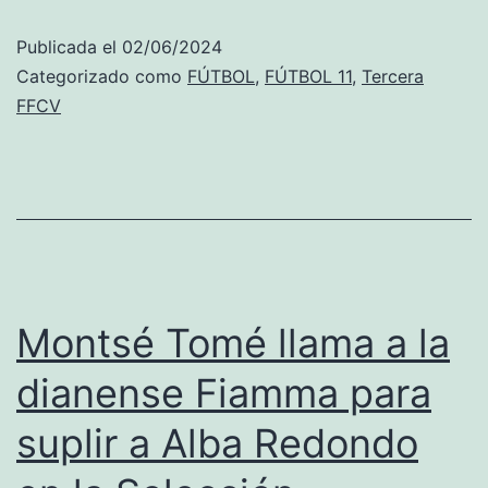
B
Publicada el
02/06/2024
asciende
Categorizado como
FÚTBOL
,
FÚTBOL 11
,
Tercera
a
FFCV
Segunda
FFCV
tras
remontar
y
ganar
Montsé Tomé llama a la
con
dianense Fiamma para
un
suplir a Alba Redondo
jugador
menos