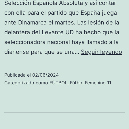
Selección Española Absoluta y así contar
con ella para el partido que España juega
ante Dinamarca el martes. Las lesión de la
delantera del Levante UD ha hecho que la
seleccionadora nacional haya llamado a la
Mo
dianense para que se una…
Seguir leyendo
T
ll
Publicada el
02/06/2024
a
Categorizado como
FÚTBOL
,
Fútbol Femenino 11
la
di
Fi
pa