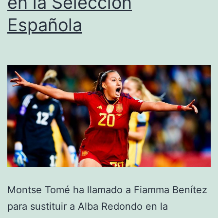
en la Selección
al
Española
Castalla
Montse Tomé ha llamado a Fiamma Benítez
para sustituir a Alba Redondo en la