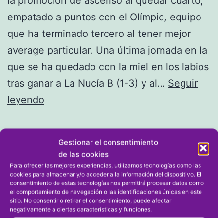
la promoción de ascenso al quedar cuarto,
empatado a puntos con el Olímpic, equipo
que ha terminado tercero al tener mejor
average particular. Una última jornada en la
que se ha quedado con la miel en los labios
tras ganar a La Nucía B (1-3) y al…
Seguir
El
leyendo
Calpe
cumple
Publicada el
20/05/2024
Gestionar el consentimiento
pero
Categorizado como
FÚTBOL
,
FÚTBOL 11
,
Lliga
de las cookies
se
Comunitat
Para ofrecer las mejores experiencias, utilizamos tecnologías como las
cookies para almacenar y/o acceder a la información del dispositivo. El
queda
consentimiento de estas tecnologías nos permitirá procesar datos como
el comportamiento de navegación o las identificaciones únicas en este
sin
sitio. No consentir o retirar el consentimiento, puede afectar
negativamente a ciertas características y funciones.
promoción