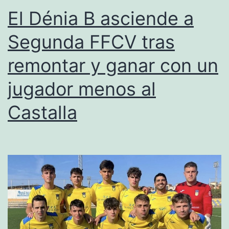
Joan
El Dénia B asciende a
y
Segunda FFCV tras
se
remontar y ganar con un
proclama
campeón
jugador menos al
del
Castalla
Grupo
10B
de
la
fase
plata