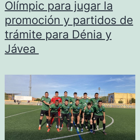
Olímpic para jugar la
dep
promoción y partidos de
de
ello
trámite para Dénia y
Jávea