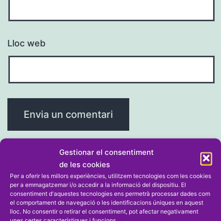
Lloc web
Gestionar el consentiment
de les cookies
Per a oferir les millors experiències, utilitzem tecnologies com les cookies
Navegació
Entrada anterior
per a emmagatzemar i/o accedir a la informació del dispositiu. El
consentiment d'aquestes tecnologies ens permetrà processar dades com
Cursa Solidària de La Xara recapta
d'entrades
el comportament de navegació o les identificacions úniques en aquest
lloc. No consentir o retirar el consentiment, pot afectar negativament
2.000 euros per a ADELA
unes certes característiques i funcions.