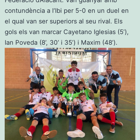
Federació d’Alacant. Van guanyar amb
contundència a l’Ibi per 5-0 en un duel en
el qual van ser superiors al seu rival. Els
gols els van marcar Cayetano Iglesias (5’),
Ian Poveda (8’, 30’ i 35’) i Maxim (48’).