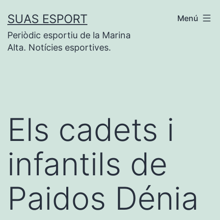
Vés
SUAS ESPORT
Menú
al
Periòdic esportiu de la Marina
contingut
Alta. Notícies esportives.
Els cadets i
infantils de
Paidos Dénia