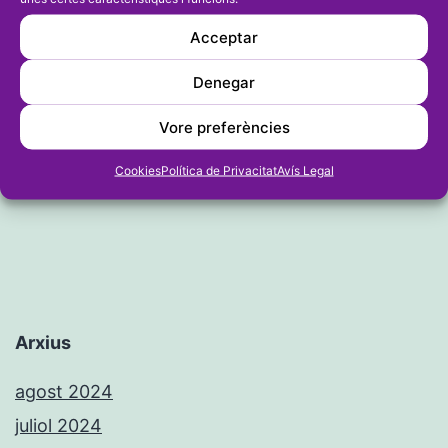
Acceptar
Entrada següent
María Isabel Ferrer i Moha Rida
Denegar
reben els trofeus com a campions
Vore preferències
del Circuit a Peu Marina Alta
Cookies
Política de Privacitat
Avís Legal
Arxius
agost 2024
juliol 2024