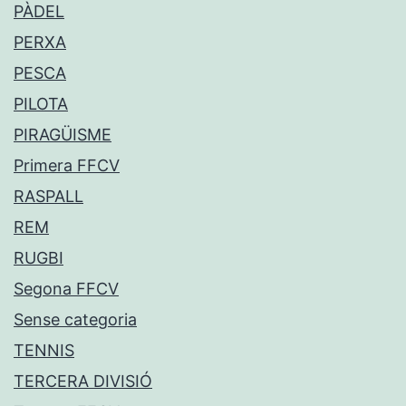
PÀDEL
PERXA
PESCA
PILOTA
PIRAGÜISME
Primera FFCV
RASPALL
REM
RUGBI
Segona FFCV
Sense categoria
TENNIS
TERCERA DIVISIÓ