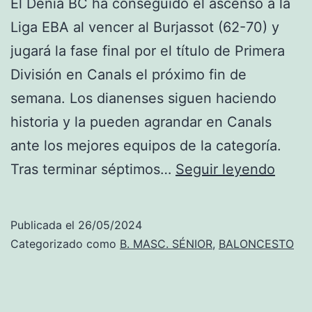
El Dénia BC ha conseguido el ascenso a la
Liga EBA al vencer al Burjassot (62-70) y
jugará la fase final por el título de Primera
División en Canals el próximo fin de
semana. Los dianenses siguen haciendo
historia y la pueden agrandar en Canals
ante los mejores equipos de la categoría.
Prime
Tras terminar séptimos…
Seguir leyendo
Divisi
El
Publicada el
26/05/2024
Dénia
Categorizado como
B. MASC. SÉNIOR
,
BALONCESTO
BC
gana
en