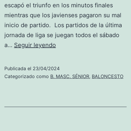
escapó el triunfo en los minutos finales
mientras que los javienses pagaron su mal
inicio de partido. Los partidos de la última
jornada de liga se juegan todos el sábado
Primera
a…
Seguir leyendo
División:
Al
Publicada el
23/04/2024
Dénia
Categorizado como
B. MASC. SÉNIOR
,
BALONCESTO
BC
se
escapa
el
triunfo