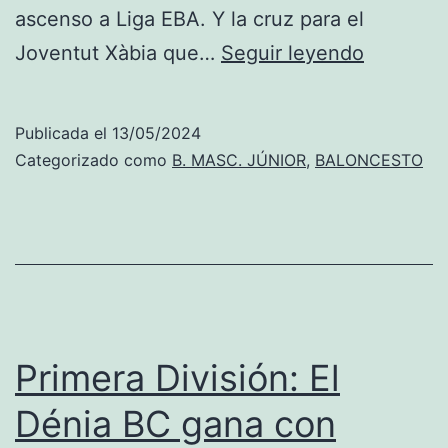
ascenso a Liga EBA. Y la cruz para el
Primera
Joventut Xàbia que…
Seguir leyendo
División:
Cara
Publicada el
13/05/2024
y
Categorizado como
B. MASC. JÚNIOR
,
BALONCESTO
cruz,
el
Dénia
BC
avanza
a
Primera División: El
cuartos
Dénia BC gana con
de