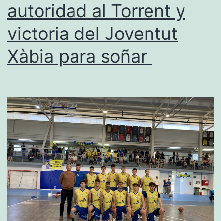
autoridad al Torrent y
final
y
victoria del Joventut
el
Xàbia para soñar
Joventut
Xàbia
descien