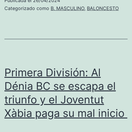
Publicada el
26/04/2024
Bergema
Categorizado como
B. MASCULINO
,
BALONCESTO
y
Massi
Cippitelli,
tres
dianense
en
Primera División: Al
la
Dénia BC se escapa el
fase
triunfo y el Joventut
final
autonómi
Xàbia paga su mal inicio
cadete