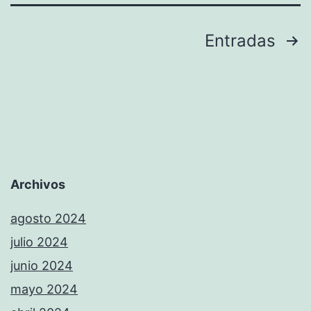
el
Joventut
Paginación
Entradas
Xàbia
de
pierde
entradas
en
San
Vicente
Archivos
agosto 2024
julio 2024
junio 2024
mayo 2024