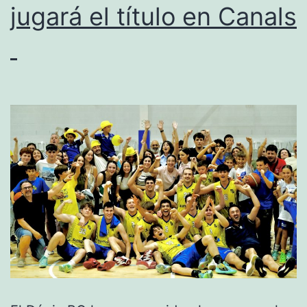
jugará el título en Canals
Liga
EBA
por
mérito
propio