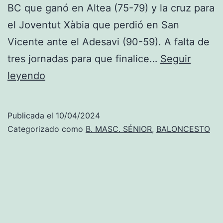
BC que ganó en Altea (75-79) y la cruz para
el Joventut Xàbia que perdió en San
Vicente ante el Adesavi (90-59). A falta de
tres jornadas para que finalice…
Seguir
Primera
leyendo
División:
El
Publicada el
10/04/2024
Dénia
Categorizado como
B. MASC. SÉNIOR
,
BALONCESTO
BC
vence
en
Altea
y