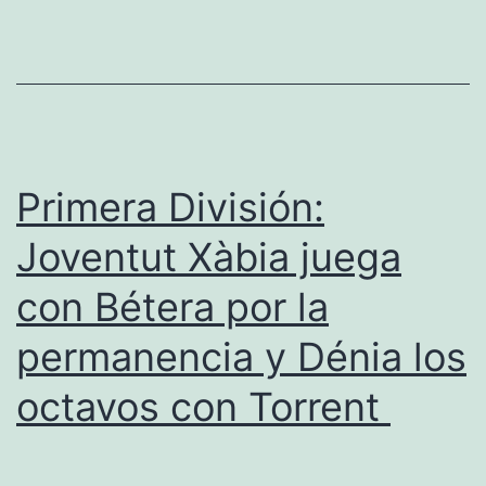
BC
gana
con
autoridad
al
Torrent
Primera División:
y
Joventut Xàbia juega
victoria
con Bétera por la
del
Joventut
permanencia y Dénia los
Xàbia
octavos con Torrent
para
soñar