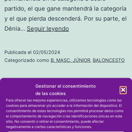
partido, el que gane mantendrá la categoría
y el que pierda descenderá. Por su parte, el
Primera
Dénia…
Seguir leyendo
División:
Joventut
Publicada el
02/05/2024
Xàbia
Categorizado como
B. MASC. JÚNIOR
,
BALONCESTO
juega
con
Gestionar el consentimiento
Bétera
de las cookies
por
Para ofrecer las mejores experiencias, utilizamos tecnologías como las
cookies para almacenar y/o acceder a la información del dispositivo. El
la
consentimiento de estas tecnologías nos permitirá procesar datos como
el comportamiento de navegación o las identificaciones únicas en este
permanencia
Gerard Sastre, Sam
sitio. No consentir o retirar el consentimiento, puede afectar
negativamente a ciertas características y funciones.
y