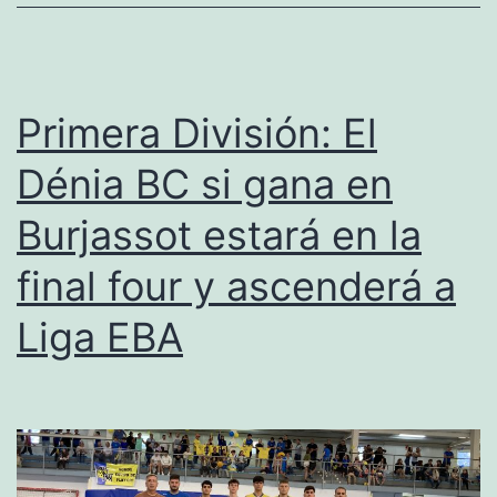
Burja
logra
el
Primera División: El
asce
Dénia BC si gana en
a
Burjassot estará en la
EBA
y
final four y ascenderá a
se
Liga EBA
jugar
el
título
en
Canal