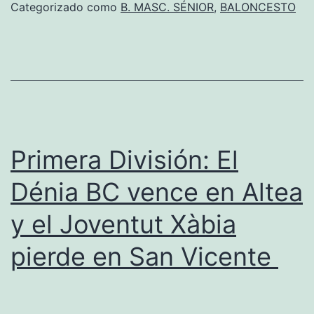
El
Categorizado como
B. MASC. SÉNIOR
,
BALONCESTO
Dé
BC
ga
al
Jo
Xà
Primera División: El
y
Dénia BC vence en Altea
jug
y el Joventut Xàbia
po
el
pierde en San Vicente
as
a
EB