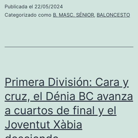
El
Publicada el
22/05/2024
Dénia
Categorizado como
B. MASC. SÉNIOR
,
BALONCESTO
BC
si
gana
en
Burjassot
estará
Primera División: Cara y
en
cruz, el Dénia BC avanza
la
a cuartos de final y el
final
four
Joventut Xàbia
y