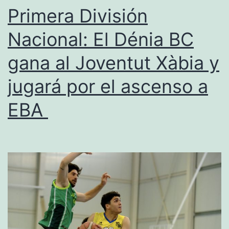
y
Primera División
el
Nacional: El Dénia BC
Joventut
gana al Joventut Xàbia y
Xàbia
paga
jugará por el ascenso a
su
EBA
mal
inicio