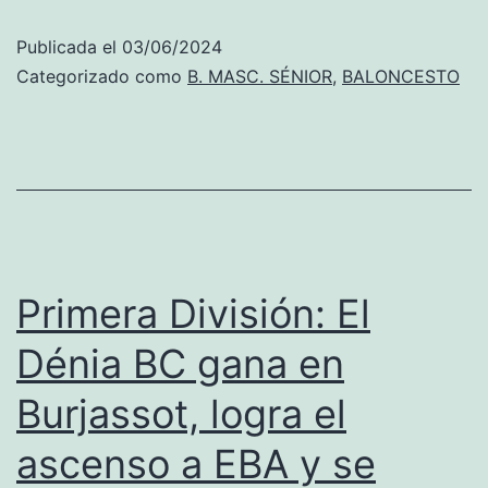
BC
Publicada el
03/06/2024
pone
Categorizado como
B. MASC. SÉNIOR
,
BALONCESTO
el
broch
de
oro
a
la
Primera División: El
tempo
Dénia BC gana en
con
Burjassot, logra el
el
ascen
ascenso a EBA y se
a