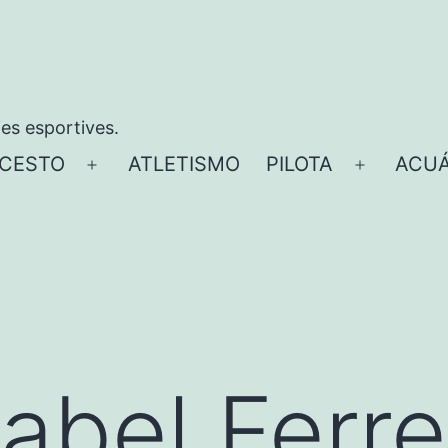
ies esportives.
CESTO
ATLETISMO
PILOTA
ACUÁ
Abrir
Abrir
el
el
menú
menú
abel Ferre