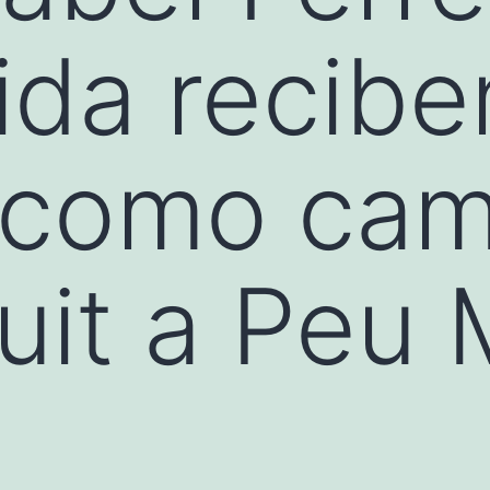
da recibe
s como ca
cuit a Peu 