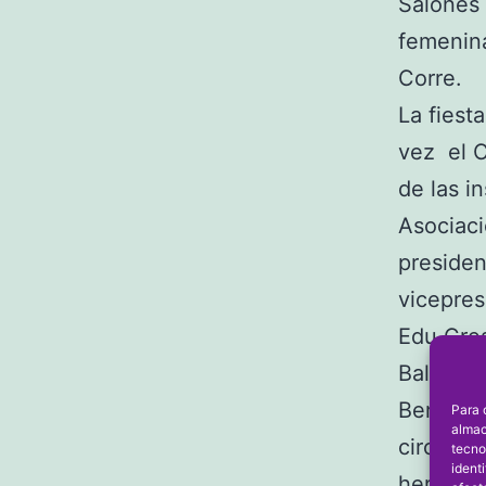
Salones 
femenina
Corre.
La fiest
vez el C
de las i
Asociaci
presiden
vicepres
Edu Cre
Baleària
Benissa)
Para 
almac
circuit 
tecno
ident
hermano 