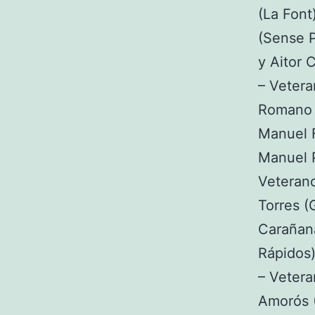
(La Font
(Sense P
y Aitor 
– Vetera
Romano (
Manuel F
Manuel 
Veterano
Torres (
Carañana
Rápidos)
– Vetera
Amorós (