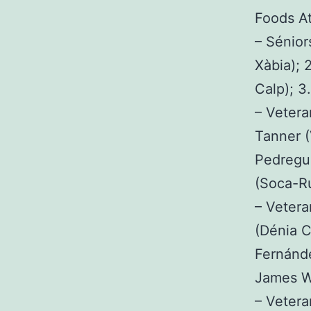
Foods At
– Sénior
Xàbia); 
Calp); 3
– Vetera
Tanner (
Pedregue
(Soca-Ru
– Vetera
(Dénia C
Fernánd
James W
– Veter