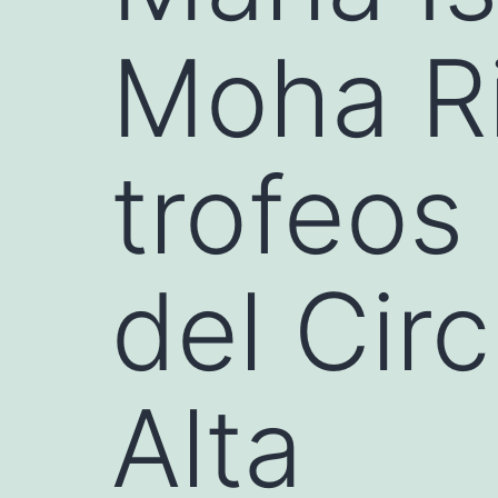
Moha Ri
trofeo
del Cir
Alta