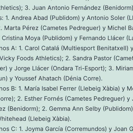
hletics); 3. Juan Antonio Fernández (Benidorm)
s: 1. Andrea Abad (Publidom) y Antonio Soler (L
2. Marta Pérez (Cametes Pedreguer) y Michel B
. Cristina Moya (Publidom) y Fernando Llácer (L
nos A: 1. Carol Catalá (Multiesport Benitatxell) 
Vicky Foods Athletics); 2. Sandra Pastor (Came
r) y Jorge Llácer (Ondara Tri-Esport); 3. Miriam 
n) y Youssef Ahatach (Dénia Corre).
nos B: 1. María Isabel Ferrer (Llebeig Xàbia) y 
orre); 2. Esther Fornés (Cametes Pedreguer) y
ez (Benidorm); 2. Gemma Ann Selby (Publidom)
hitehead (Llebeig Xàbia).
anos C: 1. Joyma García (Corremundos) y Joan 