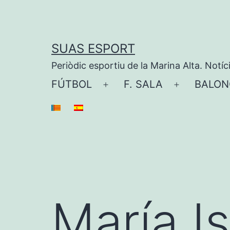
Saltar
al
contenido
SUAS ESPORT
Periòdic esportiu de la Marina Alta. Notíc
FÚTBOL
F. SALA
BALON
Abrir
Abrir
el
el
menú
menú
María Is