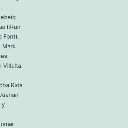
.
lebeig
as (iRun
a Font).
y Mark
tes
Villalta
Moha Rida
 Juanan
 y
Gomar