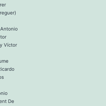
rer
reguer)
 Antonio
tor
y Víctor
aume
Ricardo
os
onio
cent De