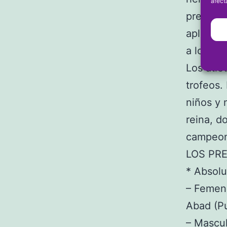
afect
presiden
aplaudid
a los pa
Los atle
trofeos.
niños y 
reina, d
campeona
LOS PR
* Absolu
– Femeni
Abad (P
– Mascul