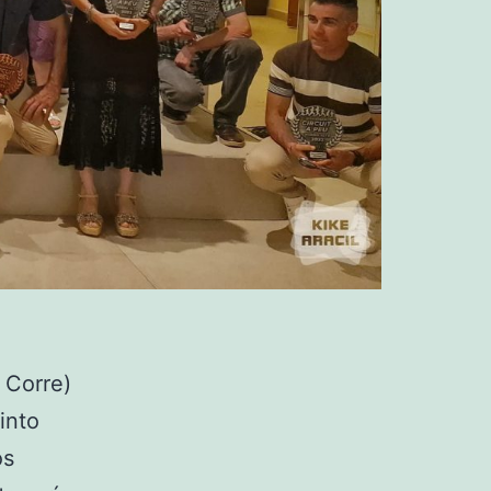
 Corre)
into
os