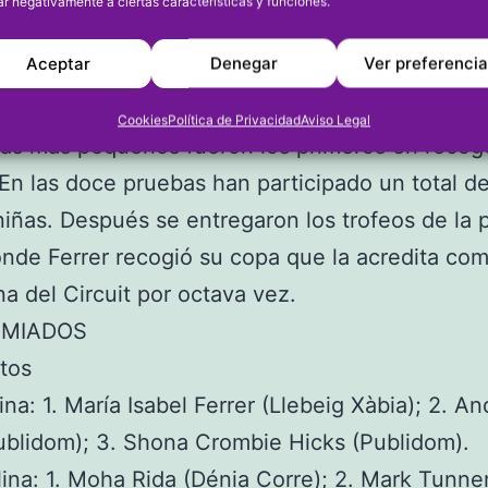
ar negativamente a ciertas características y funciones.
te de la Fundació. Un premio que fue de los m
Aceptar
Denegar
Ver preferenci
os por los asistentes. También hubo un recono
trocinadores del Circuit.
Cookies
Política de Privacidad
Aviso Legal
tas más pequeños fueron los primeros en recog
 En las doce pruebas han participado un total d
niñas. Después se entregaron los trofeos de la 
onde Ferrer recogió su copa que la acredita co
 del Circuit por octava vez.
EMIADOS
tos
na: 1. María Isabel Ferrer (Llebeig Xàbia); 2. An
ublidom); 3. Shona Crombie Hicks (Publidom).
ina: 1. Moha Rida (Dénia Corre); 2. Mark Tunne