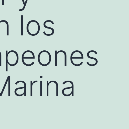
n los
mpeones
Marina