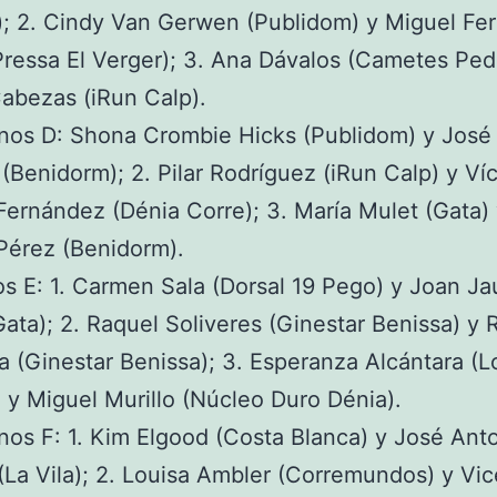
); 2. Cindy Van Gerwen (Publidom) y Miguel Fer
ressa El Verger); 3. Ana Dávalos (Cametes Ped
Cabezas (iRun Calp).
nos D: Shona Crombie Hicks (Publidom) y José
Benidorm); 2. Pilar Rodríguez (iRun Calp) y Víc
ernández (Dénia Corre); 3. María Mulet (Gata) 
Pérez (Benidorm).
s E: 1. Carmen Sala (Dorsal 19 Pego) y Joan J
Gata); 2. Raquel Soliveres (Ginestar Benissa) y 
 (Ginestar Benissa); 3. Esperanza Alcántara (L
 y Miguel Murillo (Núcleo Duro Dénia).
nos F: 1. Kim Elgood (Costa Blanca) y José Ant
La Vila); 2. Louisa Ambler (Corremundos) y Vi