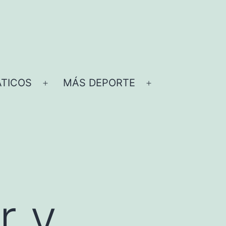
TICOS
MÁS DEPORTE
Abrir
Abrir
el
el
menú
menú
r y