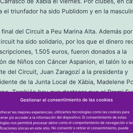
Carrasco de Xàbia el viernes. Por clubes, en ca
 el triunfador ha sido Publidom y en la mascul
a final del Circuit a Peu Marina Alta. Además po
ircuit ha sido solidario, por los que el dinero r
nscripciones, 1.505 euros, fueron donados a la
ón de Niños con Cáncer Aspanion, el talón lo e
te del Circuit, Juan Zaragozí a la presidenta y
idente de la Junta Local de Xàbia, Madelene Po
spo. También hay que destacar que el Premi Fu
Gestionar el consentimiento de las cookies
 al Esforç fue para Maite Ferrà (Ginestar Atletis
, corredora invidente que ha realizado las prue
ofrecer las mejores experiencias, utilizamos tecnologías como las cookies para
enar y/o acceder a la información del dispositivo. El consentimiento de estas
acompañada de su marido Juan Luis Santacreu y
logías nos permitirá procesar datos como el comportamiento de navegación o la
ificaciones únicas en este sitio. No consentir o retirar el consentimiento, puede
Marcos, trofeo que recibió de manos de Ricar