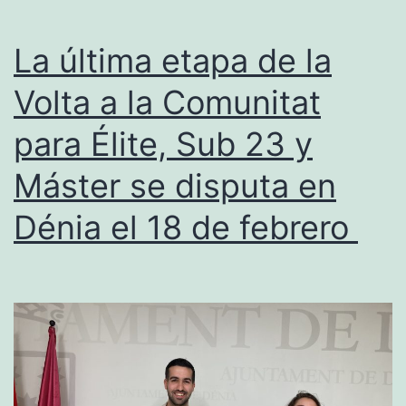
a
Dénia
La última etapa de la
sin
Volta a la Comunitat
la
para Élite, Sub 23 y
etapa
de
Máster se disputa en
la
Dénia el 18 de febrero
VCV
Élite,
Sub
23
y
Máster