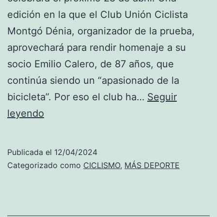
edición en la que el Club Unión Ciclista
Montgó Dénia, organizador de la prueba,
aprovechará para rendir homenaje a su
socio Emilio Calero, de 87 años, que
continúa siendo un “apasionado de la
bicicleta”. Por eso el club ha…
Seguir
El
leyendo
Club
Unión
Publicada el
12/04/2024
Ciclista
Categorizado como
CICLISMO
,
MÁS DEPORTE
Montgó
homenajeará
a