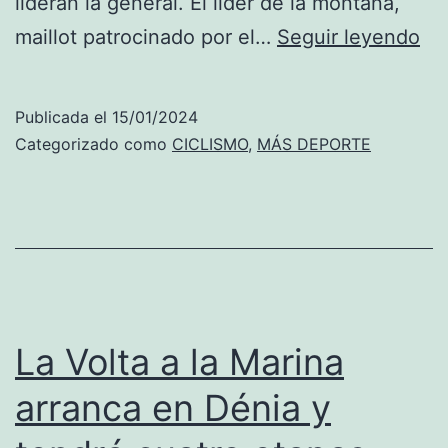
lideran la general. El líder de la montaña,
Go
maillot patrocinado por el…
Seguir leyendo
y
Lo
Publicada el
15/01/2024
ga
Categorizado como
CICLISMO
,
MÁS DEPORTE
la
et
de
Dé
de
la
La Volta a la Marina
Vol
arranca en Dénia y
a
la