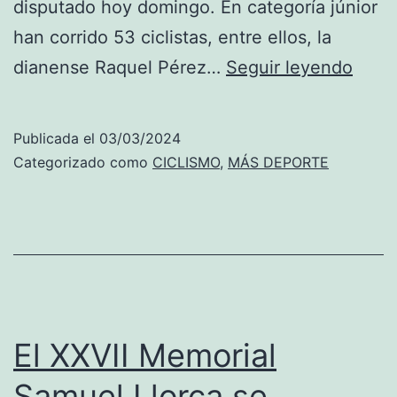
disputado hoy domingo. En categoría júnior
han corrido 53 ciclistas, entre ellos, la
Melni
dianense Raquel Pérez…
Seguir leyendo
la
dian
Publicada el
03/03/2024
Raqu
Categorizado como
CICLISMO
,
MÁS DEPORTE
Pérez
Forte
y
Tole
son
los
El XXVII Memorial
gana
Samuel Llorca se