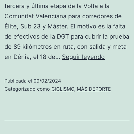
tercera y última etapa de la Volta a la
Comunitat Valenciana para corredores de
Élite, Sub 23 y Máster. El motivo es la falta
de efectivos de la DGT para cubrir la prueba
de 89 kilómetros en ruta, con salida y meta
La
en Dénia, el 18 de…
Seguir leyendo
falta
de
Publicada el
09/02/2024
efectivos
Categorizado como
CICLISMO
,
MÁS DEPORTE
de
la
DGT
deja