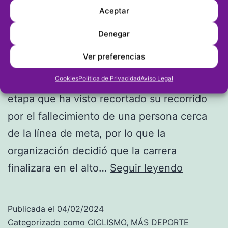
Aceptar
La cuarta etapa de la Volta Ciclista a la
Denegar
Comunitat Valenciana (VCV), Teulada
Ver preferencias
Moraira-Vall d’Ebo, la ha ganado el
Cookies
Política de Privacidad
Aviso Legal
norteamericano Brandon McNulty. Una
etapa que ha visto recortado su recorrido
por el fallecimiento de una persona cerca
de la línea de meta, por lo que la
organización decidió que la carrera
McNulty
finalizara en el alto…
Seguir leyendo
gana
en
Publicada el
04/02/2024
El
Categorizado como
CICLISMO
,
MÁS DEPORTE