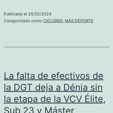
XXVII
Memorial
Publicada el
26/02/2024
Samuel
Categorizado como
CICLISMO
,
MÁS DEPORTE
Llorca
se
disputa
el
domingo
en
La falta de efectivos de
Dénia
la DGT deja a Dénia sin
la etapa de la VCV Élite,
Sub 23 y Máster