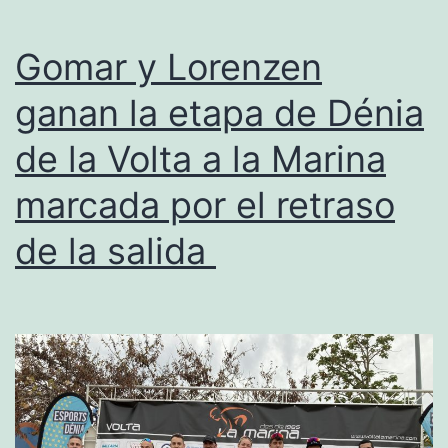
con
cinco
Gomar y Lorenzen
puertos
ganan la etapa de Dénia
y
de la Volta a la Marina
la
que
marcada por el retraso
puede
de la salida
decidir
la
Volta