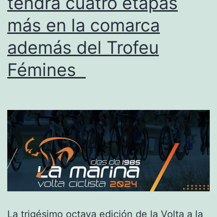
tendrá cuatro etapas
Ma
más en la comarca
ma
además del Trofeu
po
el
Fémines
ret
de
la
sa
La trigésimo octava edición de la Volta a la