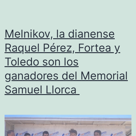
Emilio
Calero
en
Melnikov, la dianense
la
Raquel Pérez, Fortea y
Marxa
Toledo son los
La
Gamba
ganadores del Memorial
del
Samuel Llorca
28
de
abril