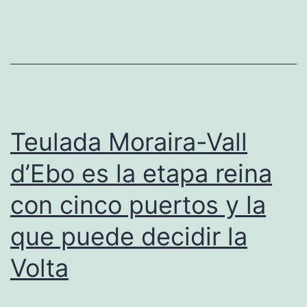
Miserat
tras
recortars
la
cuarta
etapa
Teulada Moraira-Vall
por
d’Ebo es la etapa reina
el
con cinco puertos y la
fallecimi
de
que puede decidir la
una
Volta
persona