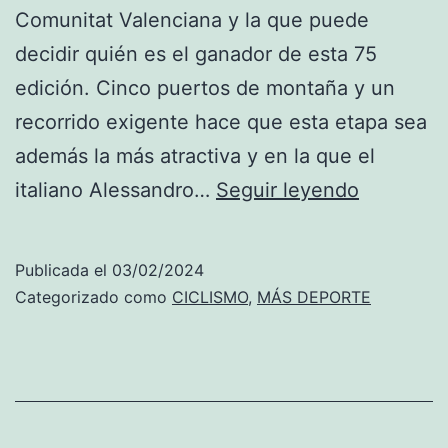
Comunitat Valenciana y la que puede
decidir quién es el ganador de esta 75
edición. Cinco puertos de montaña y un
recorrido exigente hace que esta etapa sea
además la más atractiva y en la que el
Teulada
italiano Alessandro…
Seguir leyendo
Moraira-
Vall
Publicada el
03/02/2024
d’Ebo
Categorizado como
CICLISMO
,
MÁS DEPORTE
es
la
etapa
reina