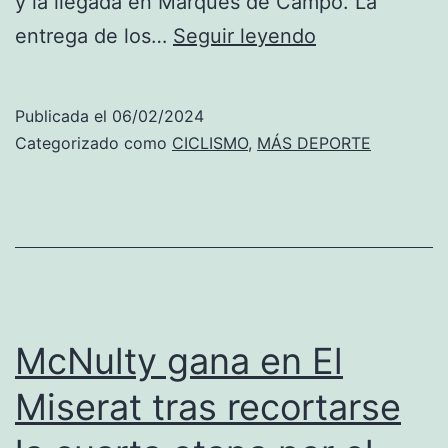
y la llegada en Marqués de Campo. La
La
entrega de los…
Seguir leyendo
última
etapa
Publicada el
06/02/2024
de
Categorizado como
CICLISMO
,
MÁS DEPORTE
la
Volta
a
la
Comunitat
para
McNulty gana en El
Élite,
Miserat tras recortarse
Sub
23