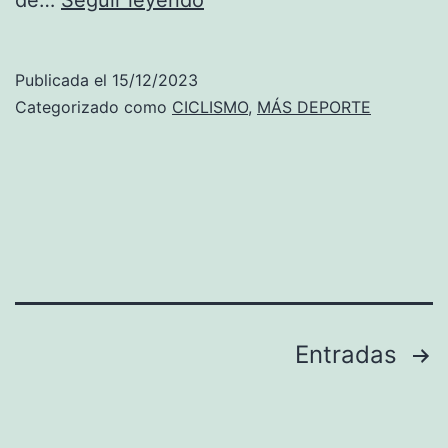
de…
Seguir leyendo
cuarta
etapa
Publicada el
15/12/2023
de
Categorizado como
CICLISMO
,
MÁS DEPORTE
la
Volta
a
la
Comunitat
tendrá
protagonismo
Paginación
Entradas
comarcal:
de
Teulada-
Vall