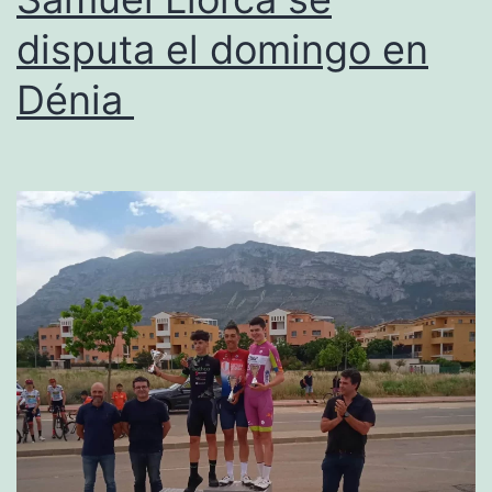
del
disputa el domingo en
Memo
Samu
Dénia
Llor