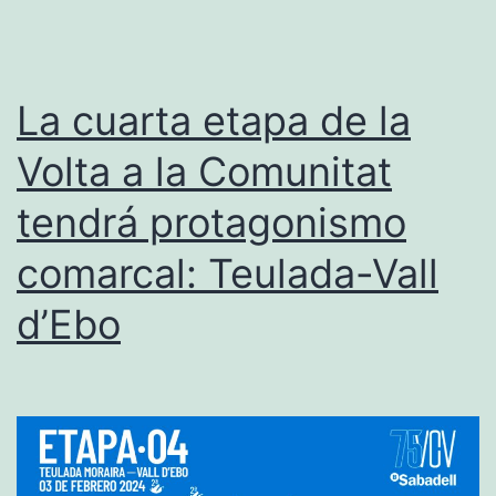
Dénia
y
tendrá
La cuarta etapa de la
cuatro
Volta a la Comunitat
etapas
tendrá protagonismo
más
en
comarcal: Teulada-Vall
la
d’Ebo
comarca
además
del
Trofeu
Fémines