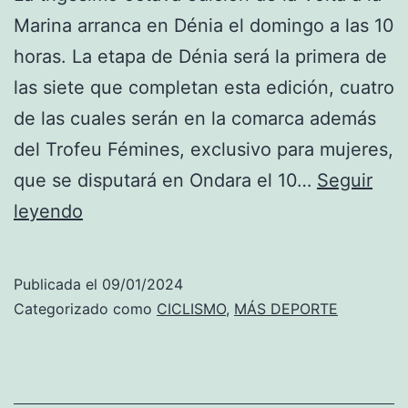
Marina arranca en Dénia el domingo a las 10
horas. La etapa de Dénia será la primera de
las siete que completan esta edición, cuatro
de las cuales serán en la comarca además
del Trofeu Fémines, exclusivo para mujeres,
que se disputará en Ondara el 10…
Seguir
La
leyendo
Volta
a
Publicada el
09/01/2024
la
Categorizado como
CICLISMO
,
MÁS DEPORTE
Marina
arranca
en