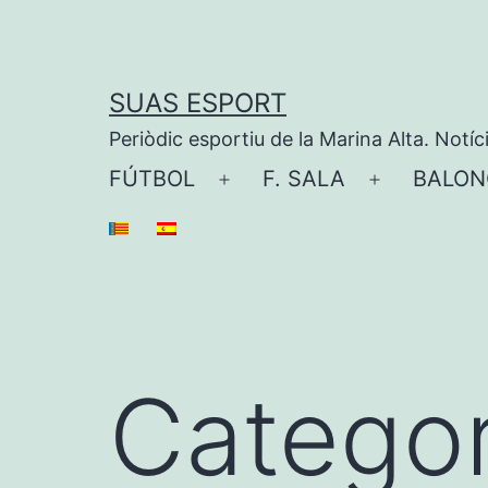
Saltar
al
contenido
SUAS ESPORT
Periòdic esportiu de la Marina Alta. Notíc
FÚTBOL
F. SALA
BALON
Abrir
Abrir
el
el
menú
menú
Categor