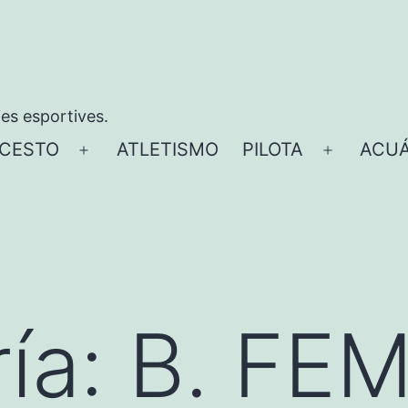
ies esportives.
CESTO
ATLETISMO
PILOTA
ACUÁ
Abrir
Abrir
el
el
menú
menú
ía:
B. FEM