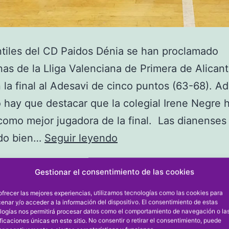
ntiles del CD Paidos Dénia se han proclamado
s de la Lliga Valenciana de Primera de Alicant
 la final al Adesavi de cinco puntos (63-68). 
lo hay que destacar que la colegial Irene Negre 
como mejor jugadora de la final. Las dianenses
Las
do bien…
Seguir leyendo
infantiles
del
Gestionar el consentimiento de las cookies
el
12/10/2023
CD
zado como
B. FEM. ESCUELA
,
B. FEMENINO
ofrecer las mejores experiencias, utilizamos tecnologías como las cookies para
enar y/o acceder a la información del dispositivo. El consentimiento de estas
Paidos
logías nos permitirá procesar datos como el comportamiento de navegación o la
ificaciones únicas en este sitio. No consentir o retirar el consentimiento, puede
Dénia