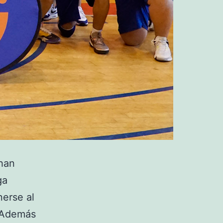
han
ga
nerse al
. Además