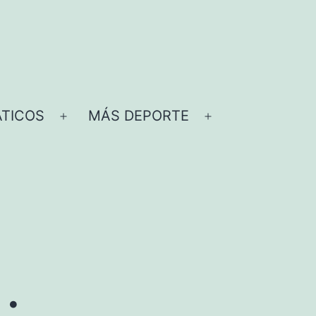
TICOS
MÁS DEPORTE
Abrir
Abrir
el
el
menú
menú
.