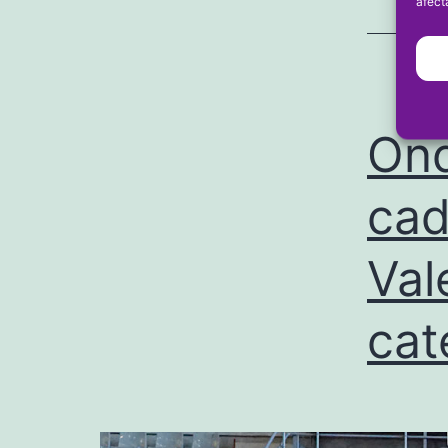
afect
Ond
cad
Val
cat