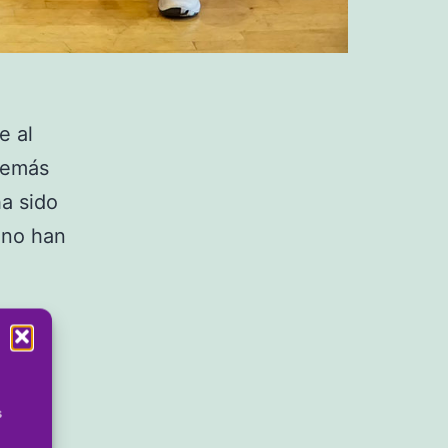
e al
Además
ha sido
 no han
s