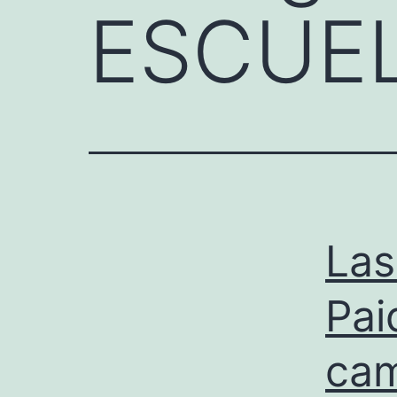
ESCUE
Las
Pai
cam