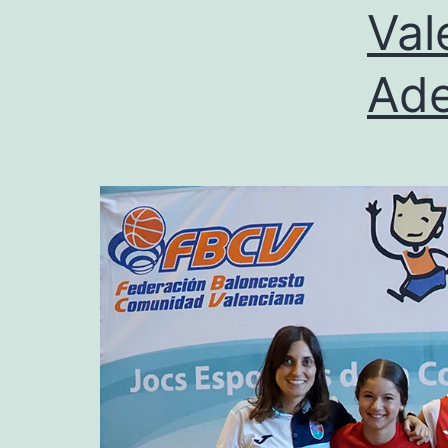
Val
Ad