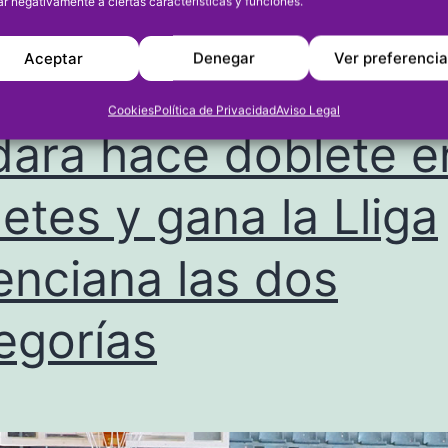
ar negativamente a ciertas características y funciones.
son
campeonas
Aceptar
Denegar
Ver preferenci
de
Cookies
Política de Privacidad
Aviso Legal
la
ara hace doblete e
Lliga
Valenciana
etes y gana la Lliga
al
enciana las dos
ganar
al
egorías
Adesavi