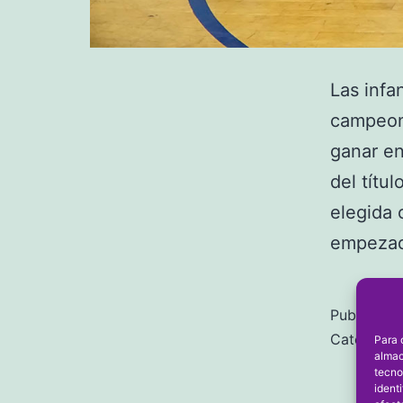
Las infa
campeona
ganar en
del títu
elegida 
empeza
Publicada 
Categori
Para 
almac
tecno
ident