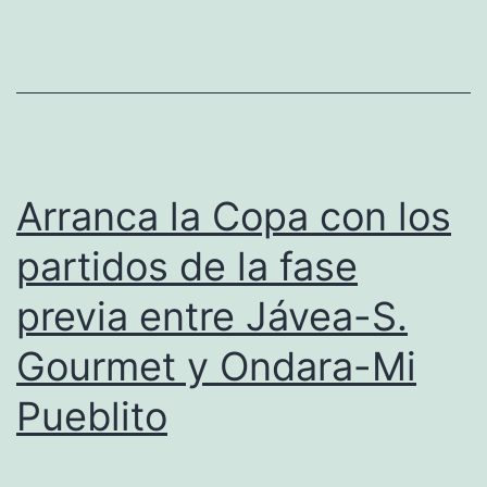
al
ganar,
perder
Calp
y
empatar
Arranca la Copa con los
Oliva
partidos de la fase
previa entre Jávea-S.
Gourmet y Ondara-Mi
Pueblito