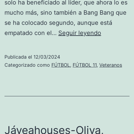
solo ha beneficiado al líder, que ahora lo es
mucho más, sino también a Bang Bang que
se ha colocado segundo, aunque está
Kamarka
empatado con el…
Seguir leyendo
es
más
Publicada el
12/03/2024
líder
Categorizado como
FÚTBOL
,
FÚTBOL 11
,
Veteranos
y
Bang
Bang
se
coloca
segundo
Jáveahouses-Oliva,