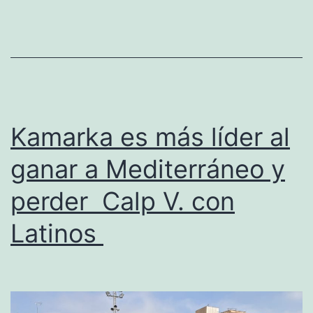
su
casillero
y
en
Pedreguer
no
Kamarka es más líder al
se
ganar a Mediterráneo y
juega
perder Calp V. con
al
estar
Latinos
cerrado
el
Poliesportiu