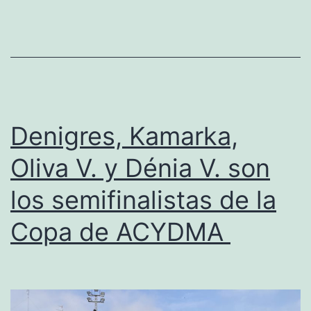
de
Orange
y
V.
Pedreguer
empata
Denigres, Kamarka,
con
Oliva V. y Dénia V. son
Javeahouse
los semifinalistas de la
Copa de ACYDMA