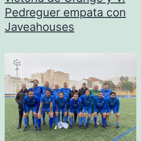
Pedreguer empata con
la
que
Javeahouses
los
equipos
de
arriba
no
fallan