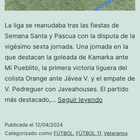
La liga se reanudaba tras las fiestas de
Semana Santa y Pascua con la disputa de la
vigésimo sexta jornada. Una jornada en la
que destacan la goleada de Kamarka ante
Mi Pueblito, la primera victoria liguera del
colista Orange ante Jávea V. y el empate de
V. Pedreguer con Javeahouses. El partido
Kamarka
más destacado,…
Seguir leyendo
golea,
primera
Publicada el
12/04/2024
victoria
Categorizado como
FÚTBOL
,
FÚTBOL 11
,
Veteranos