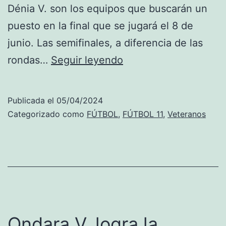
Dénia V. son los equipos que buscarán un
puesto en la final que se jugará el 8 de
junio. Las semifinales, a diferencia de las
Denigres,
rondas…
Seguir leyendo
Kamarka,
Oliva
Publicada el
05/04/2024
V.
Categorizado como
FÚTBOL
,
FÚTBOL 11
,
Veteranos
y
Dénia
V.
son
los
semifinalistas
Ondara V. logra la