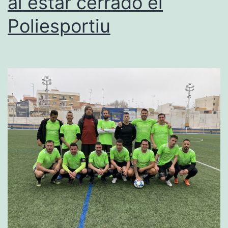
al estar cerrado el
gran
Poliesportiu
beneficiado