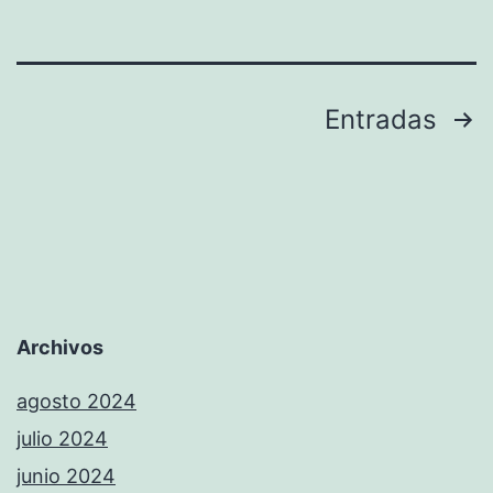
fase
previa
entre
Paginación
Entradas
Jávea-
de
S.
entradas
Gourmet
y
Ondara-
Mi
Archivos
Pueblito
agosto 2024
julio 2024
junio 2024