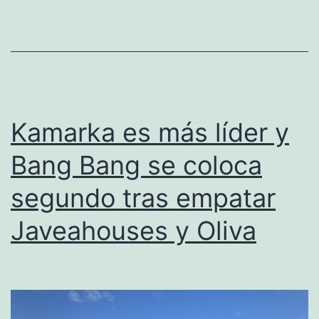
más
amplia
en
una
jornada
Kamarka es más líder y
en
Bang Bang se coloca
la
segundo tras empatar
que
Bang
Javeahouses y Oliva
Bang
empata
con
V.