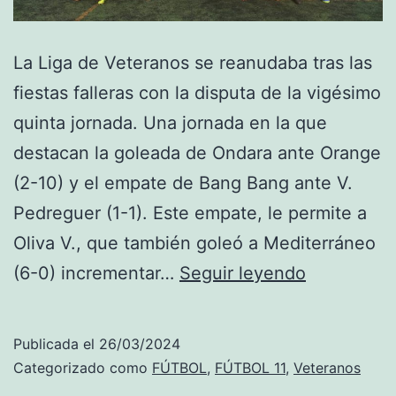
La Liga de Veteranos se reanudaba tras las
fiestas falleras con la disputa de la vigésimo
quinta jornada. Una jornada en la que
destacan la goleada de Ondara ante Orange
(2-10) y el empate de Bang Bang ante V.
Pedreguer (1-1). Este empate, le permite a
Oliva V., que también goleó a Mediterráneo
Ondara
(6-0) incrementar…
Seguir leyendo
V.
logra
Publicada el
26/03/2024
la
Categorizado como
FÚTBOL
,
FÚTBOL 11
,
Veteranos
goleada