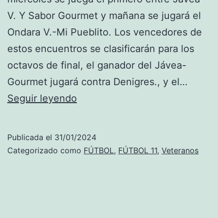
V. Y Sabor Gourmet y mañana se jugará el
Ondara V.-Mi Pueblito. Los vencedores de
estos encuentros se clasificarán para los
octavos de final, el ganador del Jávea-
Gourmet jugará contra Denigres., y el…
Arranca
Seguir leyendo
la
Copa
Publicada el
31/01/2024
con
Categorizado como
FÚTBOL
,
FÚTBOL 11
,
Veteranos
los
partidos
de
la