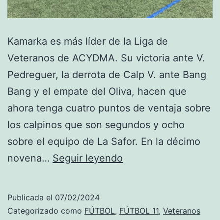
Kamarka es más líder de la Liga de
Veteranos de ACYDMA. Su victoria ante V.
Pedreguer, la derrota de Calp V. ante Bang
Bang y el empate del Oliva, hacen que
ahora tenga cuatro puntos de ventaja sobre
los calpinos que son segundos y ocho
sobre el equipo de La Safor. En la décimo
Kamarka
novena…
Seguir leyendo
es
más
Publicada el
07/02/2024
líder
Categorizado como
FÚTBOL
,
FÚTBOL 11
,
Veteranos