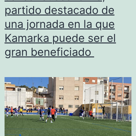
tras
partido destacado de
empatar
una jornada en la que
Javeahous
y
Kamarka puede ser el
Oliva
gran beneficiado