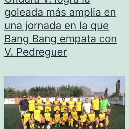
de
goleada más amplia en
la
una jornada en la que
Copa
de
Bang Bang empata con
ACYDMA
V. Pedreguer