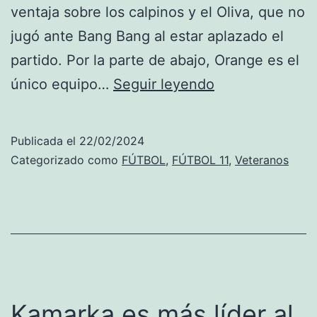
ventaja sobre los calpinos y el Oliva, que no
jugó ante Bang Bang al estar aplazado el
partido. Por la parte de abajo, Orange es el
Kamarka
único equipo…
Seguir leyendo
es
más
Publicada el
22/02/2024
líder
Categorizado como
FÚTBOL
,
FÚTBOL 11
,
Veteranos
al
ganar
a
Mediterráneo
y
perder
Kamarka es más líder al