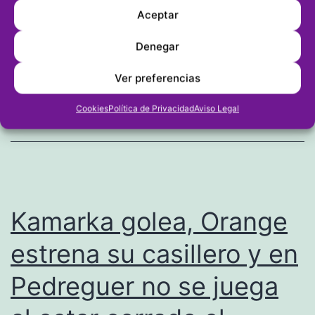
Oliva,
Aceptar
partido
Denegar
Publicada el
08/03/2024
destacado
Categorizado como
FÚTBOL
,
FÚTBOL 11
,
Veteranos
Ver preferencias
de
Cookies
Política de Privacidad
Aviso Legal
una
jornada
en
la
que
Kamarka golea, Orange
Kamarka
estrena su casillero y en
puede
Pedreguer no se juega
ser
el