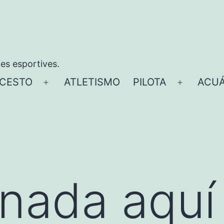
ies esportives.
CESTO
ATLETISMO
PILOTA
ACUÁ
Abrir
Abrir
el
el
menú
menú
nada aquí