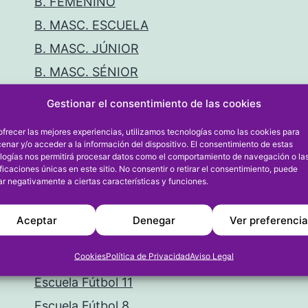
B. FEMENINO
B. MASC. ESCUELA
B. MASC. JÚNIOR
B. MASC. SÉNIOR
B. MASCULINO
Gestionar el consentimiento de las cookies
BALONCESTO
ofrecer las mejores experiencias, utilizamos tecnologías como las cookies para
BALONMANO
enar y/o acceder a la información del dispositivo. El consentimiento de estas
logías nos permitirá procesar datos como el comportamiento de navegación o la
CICLISMO
ificaciones únicas en este sitio. No consentir o retirar el consentimiento, puede
ar negativamente a ciertas características y funciones.
DIVISIÓN HONOR JUVENIL
ENTREVISTA
Aceptar
Denegar
Ver preferenci
ESCALA I CORDA
Cookies
Política de Privacidad
Aviso Legal
ESCUELA F. SALA
Escuela Fútbol 11
Escuela Fútbol 8