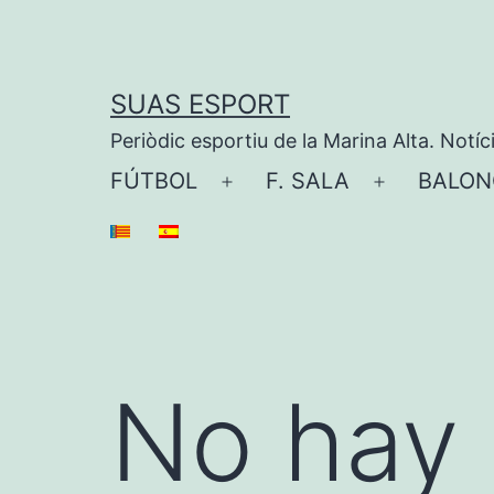
Saltar
al
contenido
SUAS ESPORT
Periòdic esportiu de la Marina Alta. Notíc
FÚTBOL
F. SALA
BALON
Abrir
Abrir
el
el
menú
menú
No hay 