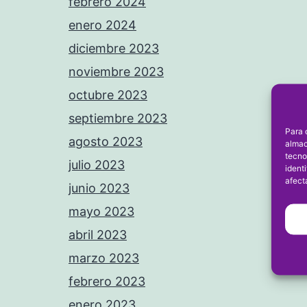
febrero 2024
enero 2024
diciembre 2023
noviembre 2023
octubre 2023
septiembre 2023
Para 
agosto 2023
almac
tecno
julio 2023
ident
afect
junio 2023
mayo 2023
abril 2023
marzo 2023
febrero 2023
enero 2023