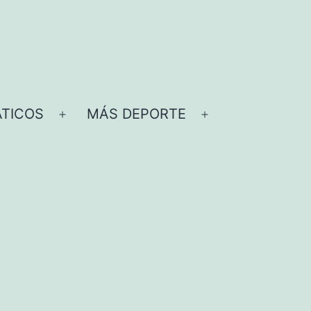
TICOS
MÁS DEPORTE
Abrir
Abrir
el
el
menú
menú