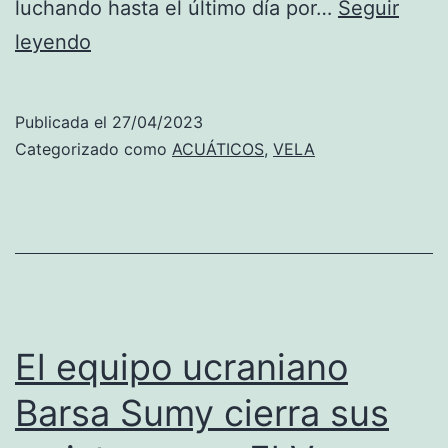
luchando hasta el último día por…
Seguir
Castaño
leyendo
y
Cogollos
Publicada el
27/04/2023
obtienen
Categorizado como
ACUÁTICOS
,
VELA
buenos
resultados
en
el
Campeonato
de
El equipo ucraniano
Europa
Barsa Sumy cierra sus
ILCA