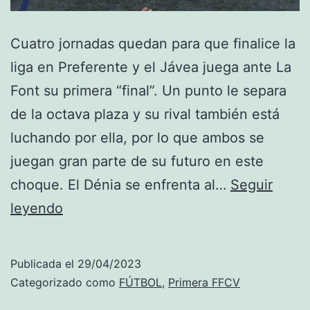
Cuatro jornadas quedan para que finalice la
liga en Preferente y el Jávea juega ante La
Font su primera “final”. Un punto le separa
de la octava plaza y su rival también está
luchando por ella, por lo que ambos se
juegan gran parte de su futuro en este
choque. El Dénia se enfrenta al…
Seguir
El
leyendo
Jávea
juega
Publicada el
29/04/2023
su
Categorizado como
FÚTBOL
,
Primera FFCV
primera