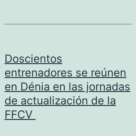
Pruebas
Combinadas
se
celebra
este
fin
Doscientos
de
entrenadores se reúnen
semana
en Dénia en las jornadas
en
Dénia
de actualización de la
FFCV