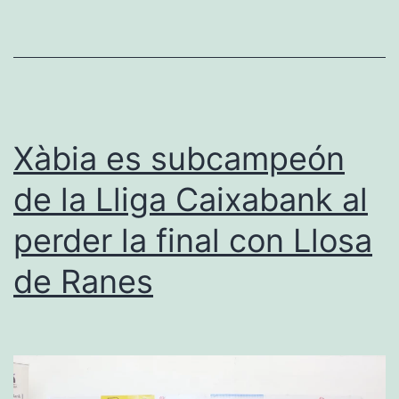
cierra
sus
amistosos
en
El
Xàbia es subcampeón
Verger
de la Lliga Caixabank al
tras
perder la final con Llosa
jugar
en
de Ranes
Jávea
y
Dénia