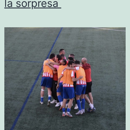
la sorpresa
vence