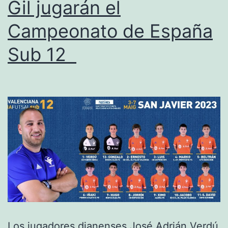
Gil jugarán el
Llosa
de
Campeonato de España
Ranes
Sub 12
Los jugadores dianenses José Adrián Verdú