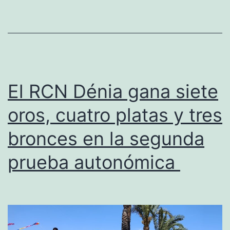
“final”
ante
La
Font,
el
El RCN Dénia gana siete
Dénia
oros, cuatro platas y tres
es
bronces en la segunda
favorito
y
prueba autonómica
el
Calpe
a
dar