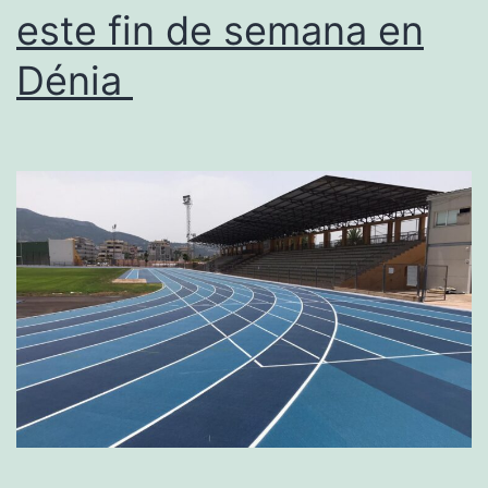
segunda
este fin de semana en
prueba
Dénia
autonómica