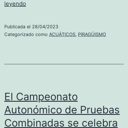
El
leyendo
RCN
Dénia
Publicada el
28/04/2023
gana
Categorizado como
ACUÁTICOS
,
PIRAGÜISMO
siete
oros,
cuatro
platas
y
tres
El Campeonato
bronces
Autonómico de Pruebas
en
Combinadas se celebra
la