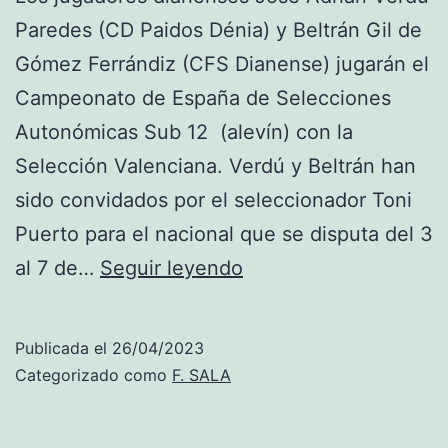
Paredes (CD Paidos Dénia) y Beltrán Gil de
Gómez Ferrándiz (CFS Dianense) jugarán el
Campeonato de España de Selecciones
Autonómicas Sub 12 (alevín) con la
Selección Valenciana. Verdú y Beltrán han
sido convidados por el seleccionador Toni
Puerto para el nacional que se disputa del 3
Los
al 7 de…
Seguir leyendo
dianenses
José
Publicada el
26/04/2023
Adrián
Categorizado como
F. SALA
Verdú
y