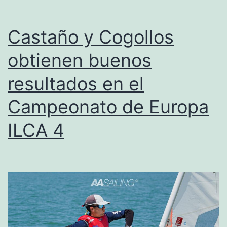
jornadas
de
Castaño y Cogollos
actualización
obtienen buenos
de
resultados en el
la
FFCV
Campeonato de Europa
ILCA 4