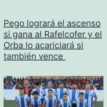
jornada
en
la
Pego logrará el ascenso
que
si gana al Rafelcofer y el
Dénia
Orba lo acariciará si
y
Calpe
también vence
también
ganan
con
solvencia