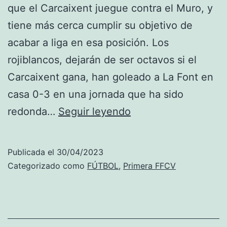
que el Carcaixent juegue contra el Muro, y
tiene más cerca cumplir su objetivo de
acabar a liga en esa posición. Los
rojiblancos, dejarán de ser octavos si el
Carcaixent gana, han goleado a La Font en
casa 0-3 en una jornada que ha sido
El
redonda…
Seguir leyendo
Jávea
se
Publicada el
30/04/2023
coloca
Categorizado como
FÚTBOL
,
Primera FFCV
octavo
en
un