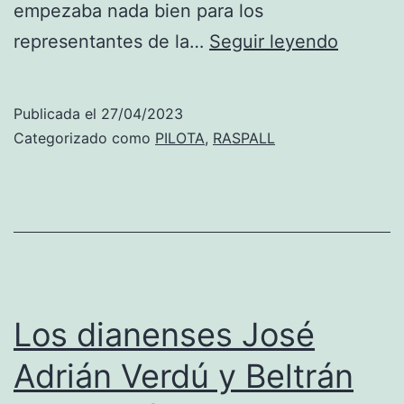
empezaba nada bien para los
Xàbia
representantes de la…
Seguir leyendo
es
subcam
Publicada el
27/04/2023
de
Categorizado como
PILOTA
,
RASPALL
la
Lliga
Caixab
al
perder
la
Los dianenses José
final
Adrián Verdú y Beltrán
con