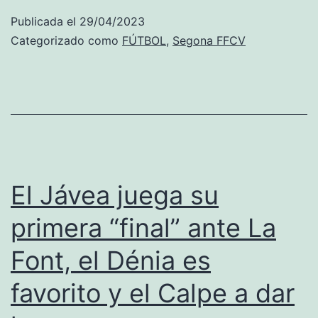
el
Publicada el
29/04/2023
ascenso
Categorizado como
FÚTBOL
,
Segona FFCV
si
gana
al
Rafelcofer
y
el
El Jávea juega su
Orba
primera “final” ante La
lo
Font, el Dénia es
acariciará
si
favorito y el Calpe a dar
también