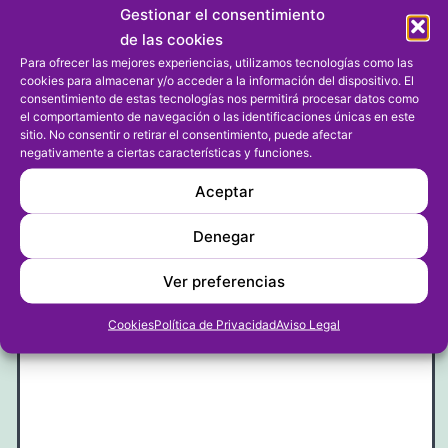
Gestionar el consentimiento
de las cookies
5
Para ofrecer las mejores experiencias, utilizamos tecnologías como las
cookies para almacenar y/o acceder a la información del dispositivo. El
Responder
consentimiento de estas tecnologías nos permitirá procesar datos como
el comportamiento de navegación o las identificaciones únicas en este
sitio. No consentir o retirar el consentimiento, puede afectar
negativamente a ciertas características y funciones.
Dejar un comentario
Aceptar
Denegar
Tu dirección de correo electrónico no será publicada.
Los campos obligatorios están marcados con
*
Ver preferencias
Comentario
*
Cookies
Política de Privacidad
Aviso Legal