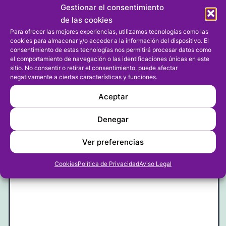
Gestionar el consentimiento
de las cookies
5
Para ofrecer las mejores experiencias, utilizamos tecnologías como las
cookies para almacenar y/o acceder a la información del dispositivo. El
Responder
consentimiento de estas tecnologías nos permitirá procesar datos como
el comportamiento de navegación o las identificaciones únicas en este
sitio. No consentir o retirar el consentimiento, puede afectar
negativamente a ciertas características y funciones.
Dejar un comentario
Aceptar
Denegar
Tu dirección de correo electrónico no será publicada.
Los campos obligatorios están marcados con
*
Ver preferencias
Comentario
*
Cookies
Política de Privacidad
Aviso Legal