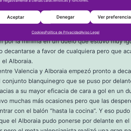
 estuvo el Grupo B en el que hubo que esperar 
ar negativamente a ciertas características y funciones.
entre Dénia A y Alboraia para saber qué equipo 
Aceptar
Denegar
Ver preferenci
ba a la final, al haber concluido los dos partido
es con empate a cero. En ese encuentro los gr
Cookies
Política de Privacidad
Aviso Legal
n por la mínima en un duelo que estuvo muy ig
 decantarse a favor de cualquiera pero que a
el Alboraia.
 entre Valencia y Alboraia empezó pronto a deca
l conjunto blanquinegro que se puso por delant
racias a su mayor eficacia de cara a gol en un d
uvo muchas más ocasiones pero que las desperd
ntrar con el balón “hasta la cocina”. Y eso pudo
que el Alboraia pudo ponerse por delante en el
 pero el meta valencianista realizó una gran p