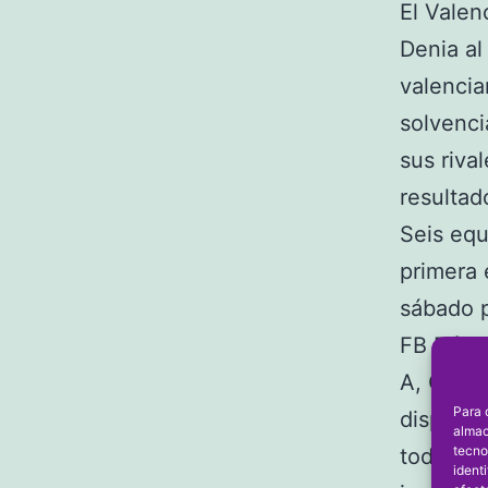
El Valen
Denia al 
valencia
solvenci
sus riva
resultad
Seis equ
primera 
sábado p
FB Dénia
A, CF Ga
Para 
disputó 
almac
tecno
todos su
ident