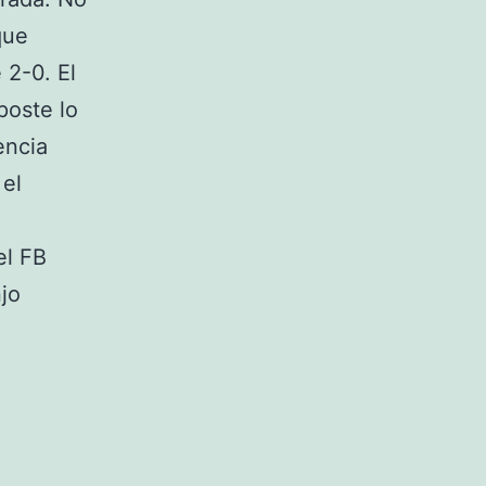
que
 2-0. El
poste lo
encia
 el
el FB
njo