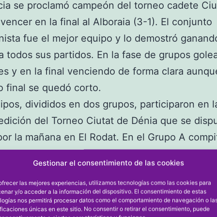
cia se proclamó campeón del torneo cadete Ciu
vencer en la final al Alboraia (3-1). El conjunto
nista fue el mejor equipo y lo demostró ganand
a todos sus partidos. En la fase de grupos gole
les y en la final venciendo de forma clara aunqu
o final se quedó corto.
ipos, divididos en dos grupos, participaron en 
edición del Torneo Ciutat de Dénia que se dispu
or la mañana en El Rodat. En el Grupo A compi
 C, Real Gandia y Valencia; y en el Grupo B: F
Gestionar el consentimiento de las cookies
ndia y Alboraia. El primer clasificado de cada 
ofrecer las mejores experiencias, utilizamos tecnologías como las cookies para
la final. En el Grupo A, el Valencia ganó por go
enar y/o acceder a la información del dispositivo. El consentimiento de estas
logías nos permitirá procesar datos como el comportamiento de navegación o la
s partidos, al Dénia C (0-9) y al R. Gandia (0-4
ificaciones únicas en este sitio. No consentir o retirar el consentimiento, puede