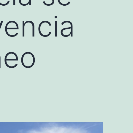
vencia
neo