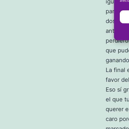
igualado
afect
partido 
dos pasa
anterior
perdiero
que pudo
ganando 
La final
favor de
Eso sí g
el que t
querer e
caro por
marcador