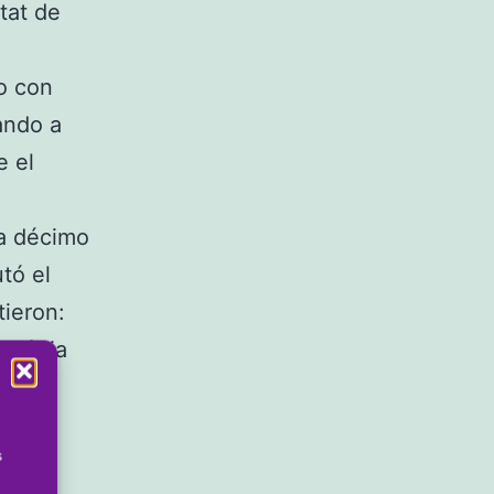
tat de
o con
ando a
e el
la décimo
tó el
tieron:
B Dénia
grupo
leada
s
). Más