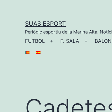
Saltar
al
contenido
SUAS ESPORT
Periòdic esportiu de la Marina Alta. Notíc
FÚTBOL
F. SALA
BALON
Abrir
Abrir
el
el
menú
menú
Cadetes