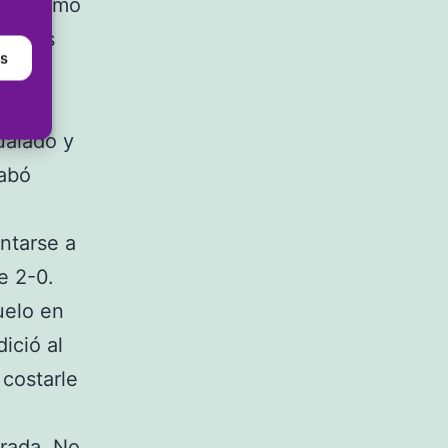
al último
de los
as
s
oguets
ualado y
cabó
ntarse a
e 2-0.
uelo en
ició al
 costarle
arada. No