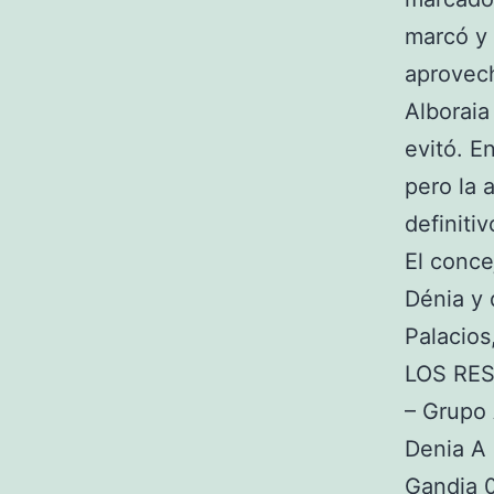
marcó y 
aprovech
Alboraia
evitó. E
pero la 
definiti
El conce
Dénia y 
Palacios
LOS RE
– Grupo
Denia A 
Gandia 