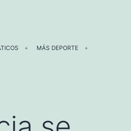
TICOS
MÁS DEPORTE
Abrir
Abrir
el
el
menú
menú
cia se