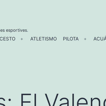
ies esportives.
CESTO
ATLETISMO
PILOTA
ACUÁ
Abrir
Abrir
el
el
menú
menú
: El Valen