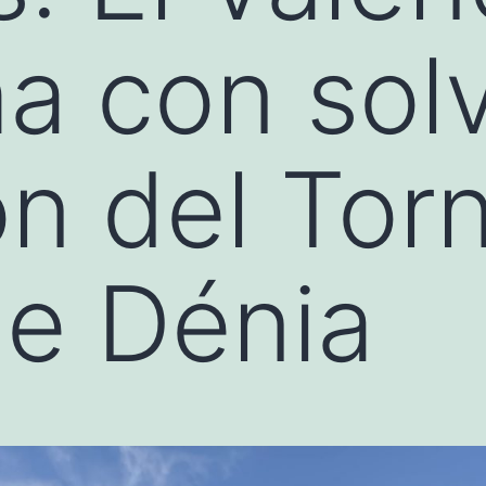
a con sol
n del Tor
de Dénia