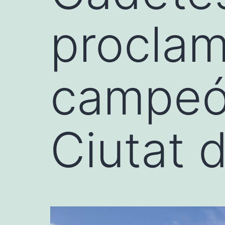
proclam
campeó
Ciutat 