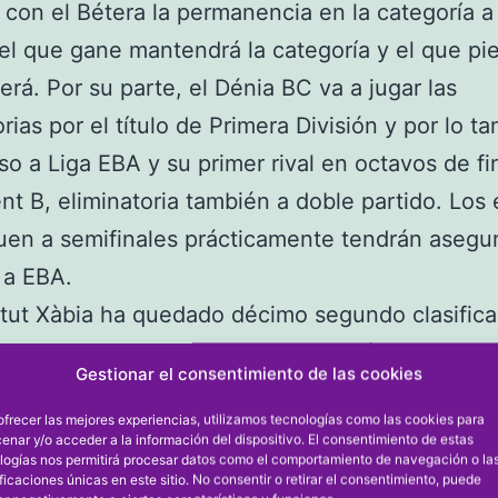
 con el Bétera la permanencia en la categoría a
 el que gane mantendrá la categoría y el que pi
rá. Por su parte, el Dénia BC va a jugar las
rias por el título de Primera División y por lo ta
so a Liga EBA y su primer rival en octavos de fin
nt B, eliminatoria también a doble partido. Los
uen a semifinales prácticamente tendrán asegu
 a EBA.
tut Xàbia ha quedado décimo segundo clasifica
 con 6 victorias y 20 derrotas. El Bétera ha qu
Gestionar el consentimiento de las cookies
rimero del Grupo A, con 8 victorias y 18 derrota
ofrecer las mejores experiencias, utilizamos tecnologías como las cookies para
el Camp del Túria al quedar mejor clasificado t
enar y/o acceder a la información del dispositivo. El consentimiento de estas
logías nos permitirá procesar datos como el comportamiento de navegación o la
 factor cancha, es decir, que juega el segundo p
ificaciones únicas en este sitio. No consentir o retirar el consentimiento, puede