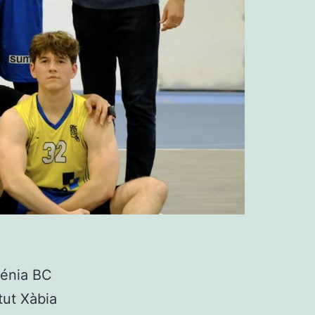
Dénia BC
tut Xàbia