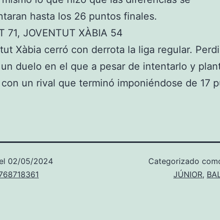
taran hasta los 26 puntos finales.
 71, JOVENTUT XÀBIA 54
tut Xàbia cerró con derrota la liga regular. Perd
un duelo en el que a pesar de intentarlo y plan
con un rival que terminó imponiéndose de 17 
el
02/05/2024
Categorizado co
u768718361
JÚNIOR
,
BA