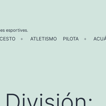
ies esportives.
CESTO
ATLETISMO
PILOTA
ACUÁ
Abrir
Abrir
el
el
menú
menú
 División: