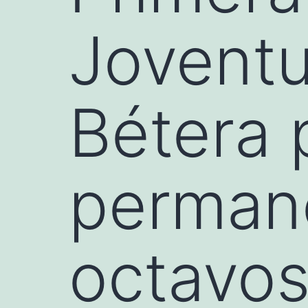
Joventu
Bétera 
permane
octavos