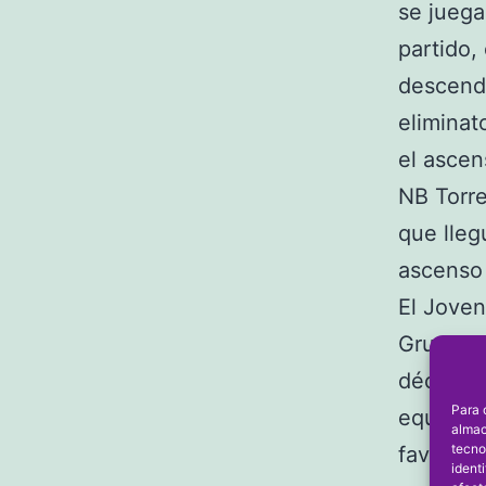
se juega
partido,
descende
eliminato
el ascen
NB Torre
que lleg
ascenso
El Joven
Grupo B,
décimo p
Para 
equipo d
almac
tecno
favor el
ident