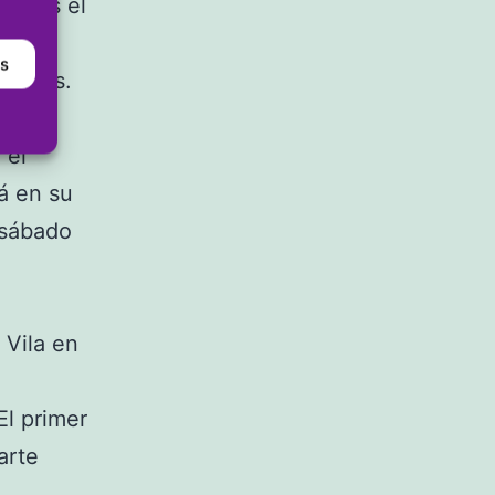
uigues el
as
rrotas.
con 20
 el
á en su
 sábado
 Vila en
l primer
arte