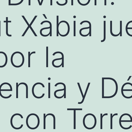
t Xàbia j
por la
ncia y Dé
 con Torr