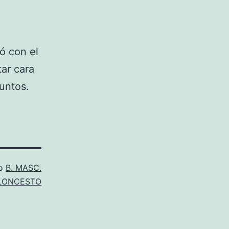
ió con el
tar cara
puntos.
mo
B. MASC.
LONCESTO