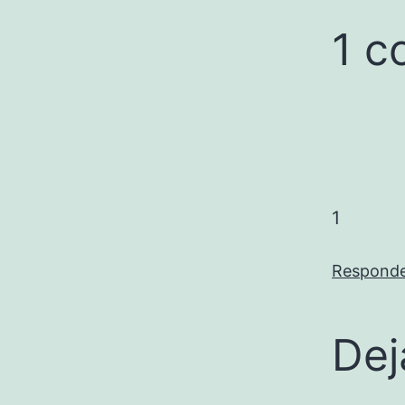
1 c
1
Respond
Dej