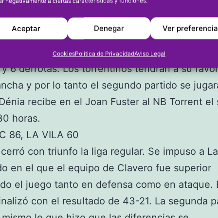
 Los javienses reciben al Bétera en el Miguel B
ar negativamente a ciertas características y funciones.
a las 18.30 horas.
Aceptar
Denegar
Ver preferenci
 BC ha quedado séptimo con 15 victorias y 11 de
, el NB Torrent B ha sido segundo del Grupo A 
Cookies
Política de Privacidad
Aviso Legal
s y 6 derrotas. Los torrentinos tendrán a su favor
ancha y por lo tanto el segundo partido se jugar
 Dénia recibe en el Joan Fuster al NB Torrent el
.30 horas.
C 86, LA VILA 60
 cerró con triunfo la liga regular. Se impuso a La
do en el que el equipo de Clavero fue superior
o el juego tanto en defensa como en ataque. E
inalizó con el resultado de 43-21. La segunda p
l mismo lo que hizo que las diferencias se