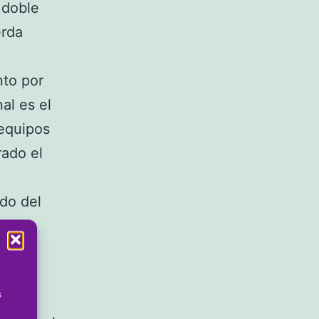
 doble
erda
nto por
al es el
 equipos
rado el
do del
edado
s. El
iene a
s
artido