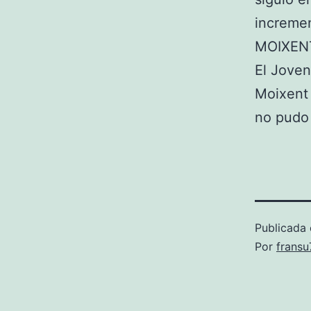
incremen
MOIXENT
El Joven
Moixent 
no pudo 
Publicada 
Por
frans