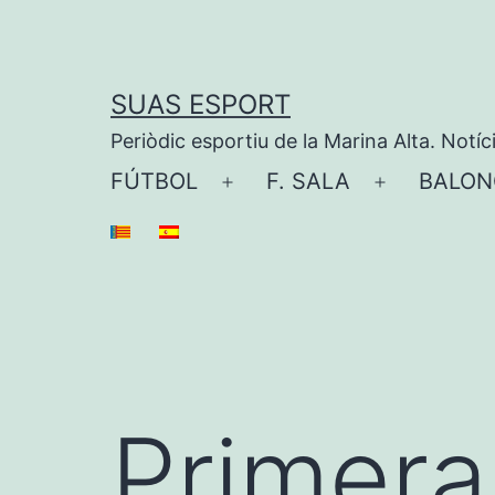
Saltar
al
contenido
SUAS ESPORT
Periòdic esportiu de la Marina Alta. Notíc
FÚTBOL
F. SALA
BALON
Abrir
Abrir
el
el
menú
menú
Primera