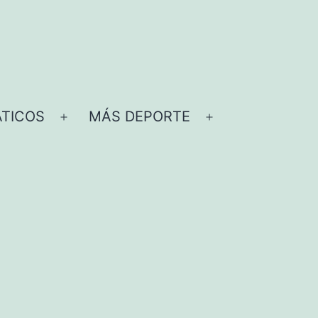
TICOS
MÁS DEPORTE
Abrir
Abrir
el
el
menú
menú