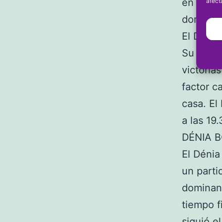
en casa.
afect
domingo 
El Dénia
Su rival
victoria
factor c
casa. El
a las 19
DÉNIA B
El Dénia
un parti
dominand
tiempo f
siguió e