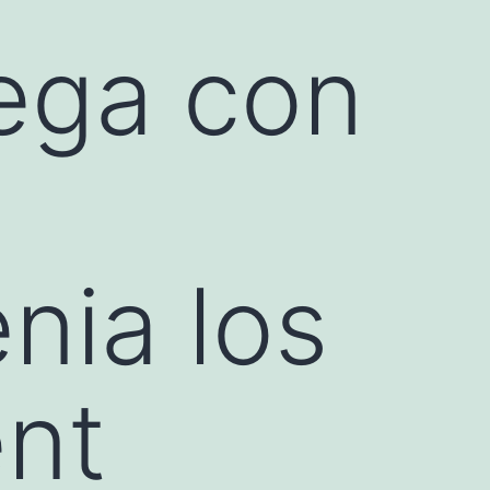
uega con
nia los
ent