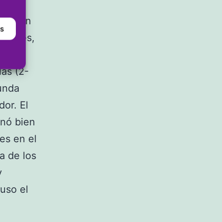
rmitió
ron con
as
locales,
l
las (2-
gunda
dor. El
onó bien
es en el
a de los
y
uso el