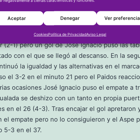
ar negativamente a ciertas características y funciones.
quilibrado y en el que la mala fortuna no les pe
n resultado positivo. Los dianenses se adelanta
Aceptar
Denegar
Ver preferenci
e Pau Valero en el primer minuto de juego. Los 
goles en los minutos 4 y 5, le dieron la vuelta a
Cookies
Política de Privacidad
Aviso Legal
 (2-1) pero un gol de José Ignacio puso las tab
ltado con el que se llegó al descanso. En la se
ntinuó la igualdad y las alternativas en el marca
o el 3-2 en el minuto 21 pero el Paidos reacci
arias ocasiones José Ignacio puso el empate a tr
gualada se deshizo con un tanto en propia puert
s en el 26 (4-3). Tras encajar el gol apretaron 
 el empate pero no lo consiguieron y el Aspe p
vo 5-3 en el 37.