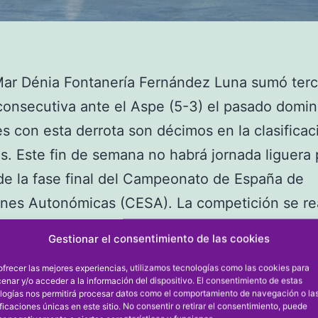
Mar Dénia Fontanería Fernández Luna sumó terc
consecutiva ante el Aspe (5-3) el pasado domin
es con esta derrota son décimos en la clasifica
s. Este fin de semana no habrá jornada liguera 
de la fase final del Campeonato de España de
ones Autonómicas (CESA). La competición se r
r fin de semana de febrero. En esa jornada el P
Gestionar el consentimiento de las cookies
a F. Fernández recibirá al Alzira FS.
ofrecer las mejores experiencias, utilizamos tecnologías como las cookies para
 PAIDOS MAR DÉNIA F. FERNÁNDEZ 3
enar y/o acceder a la información del dispositivo. El consentimiento de estas
logías nos permitirá procesar datos como el comportamiento de navegación o la
ar Dénia F. Fernández Luna perdió un partido 
ificaciones únicas en este sitio. No consentir o retirar el consentimiento, puede