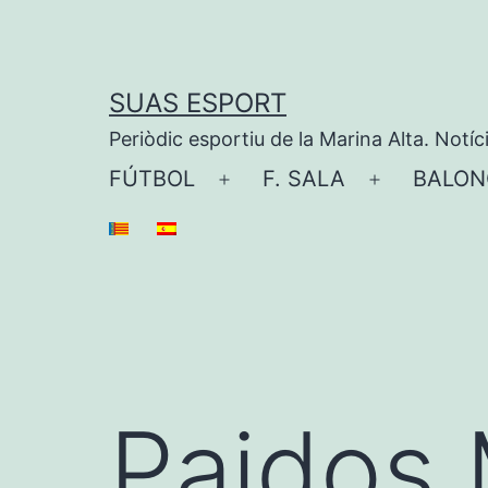
Saltar
al
contenido
SUAS ESPORT
Periòdic esportiu de la Marina Alta. Notíc
FÚTBOL
F. SALA
BALON
Abrir
Abrir
el
el
menú
menú
Paidos 