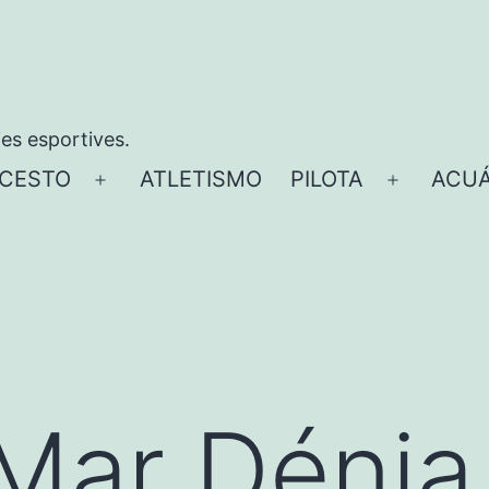
ies esportives.
CESTO
ATLETISMO
PILOTA
ACUÁ
Abrir
Abrir
el
el
menú
menú
Mar Dénia 