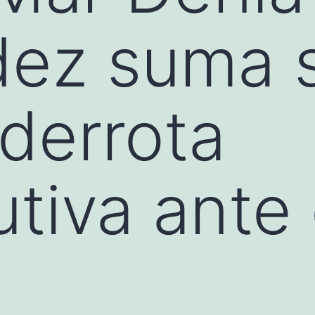
dez suma 
 derrota
tiva ante 