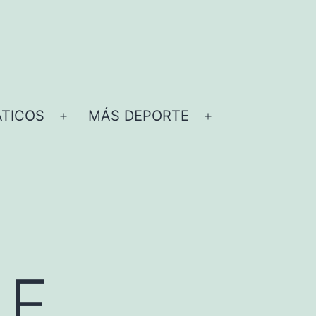
TICOS
MÁS DEPORTE
Abrir
Abrir
el
el
menú
menú
F.