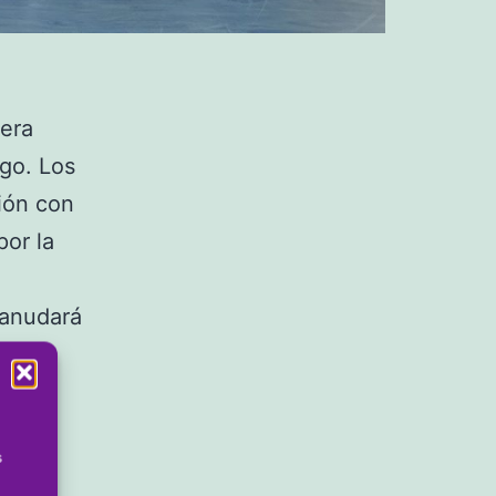
era
go. Los
ción con
por la
eanudará
aidos
s
que