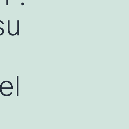
su
el