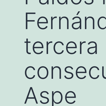
Fernán
tercera
consecu
Aspe