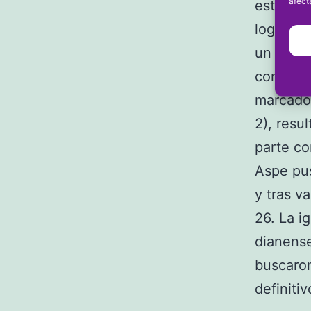
afect
estuvo e
lograr u
un gol d
con dos 
marcador
2), resu
parte co
Aspe pus
y tras v
26. La i
dianense
buscaron
definiti