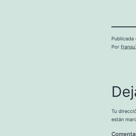
Publicada 
Por
frans
Dej
Tu direcci
están mar
Comenta