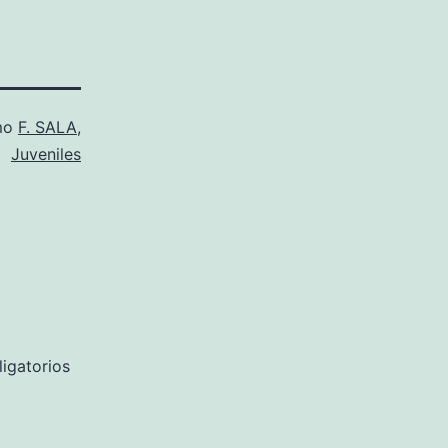
mo
F. SALA
,
Juveniles
igatorios