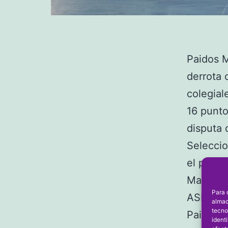
Paidos 
derrota 
colegial
16 punto
disputa 
Selecci
el prime
Mar Déni
Para 
ASPE 5,
almac
tecno
Paidos M
ident