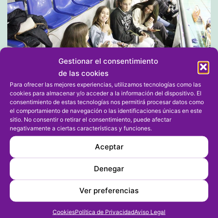
Gestionar el consentimiento
de las cookies
Para ofrecer las mejores experiencias, utilizamos tecnologías como las
cookies para almacenar y/o acceder a la información del dispositivo. El
consentimiento de estas tecnologías nos permitirá procesar datos como
el comportamiento de navegación o las identificaciones únicas en este
Publicada el
04/12/2022
sitio. No consentir o retirar el consentimiento, puede afectar
negativamente a ciertas características y funciones.
Por
fransu768718361
Categorizado como
B. FEM. JÚNIOR
,
BALONCESTO
Aceptar
Denegar
Ver preferencias
Dejar un comentario
Cookies
Política de Privacidad
Aviso Legal