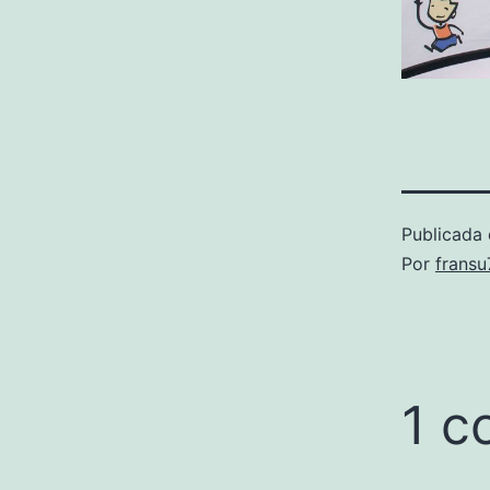
Publicada 
Por
frans
1 c