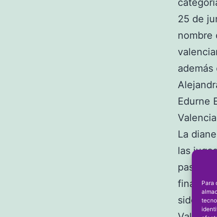
categorí
25 de ju
nombre d
valencia
además d
Alejandr
Edurne E
Valenci
La diane
las juga
pasado m
final de
Para 
almac
sido con
tecno
ident
Valencia