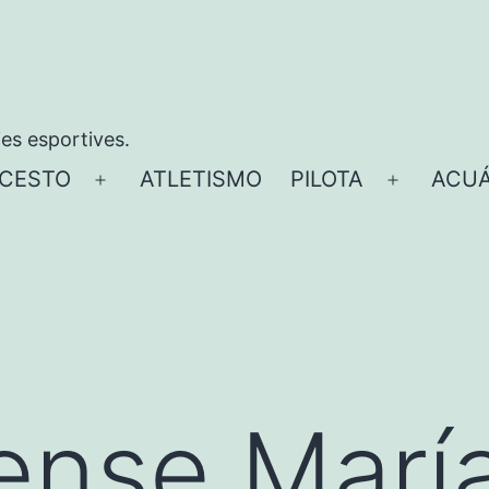
ies esportives.
CESTO
ATLETISMO
PILOTA
ACUÁ
Abrir
Abrir
el
el
menú
menú
ense Marí