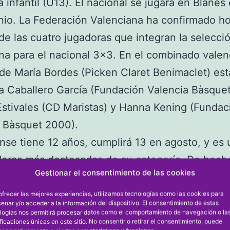
a infantil (U13). El nacional se jugará en Blanes 
nio. La Federación Valenciana ha confirmado ho
e las cuatro jugadoras que integran la selecci
na para el nacional 3×3. En el combinado vale
e María Bordes (Picken Claret Benimaclet) est
a Caballero García (Fundación Valencia Bàsque
stivales (CD Maristas) y Hanna Kening (Fundac
a Bàsquet 2000).
nse tiene 12 años, cumplirá 13 en agosto, y es
doras más destacadas de su categoría. De hech
Gestionar el consentimiento de las cookies
es de mayo fue elegida MVP (mejor jugadora) 
l Campeonato de IR Preferente Infantil. Además
ofrecer las mejores experiencias, utilizamos tecnologías como las cookies para
enar y/o acceder a la información del dispositivo. El consentimiento de estas
vocada por la Selección de Baloncesto de la C
logías nos permitirá procesar datos como el comportamiento de navegación o la
ificaciones únicas en este sitio. No consentir o retirar el consentimiento, puede
na para participar en el Torneo Nacional de Ve