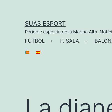
Saltar
al
contenido
SUAS ESPORT
Periòdic esportiu de la Marina Alta. Notíc
FÚTBOL
F. SALA
BALON
Abrir
Abrir
el
el
menú
menú
La dian