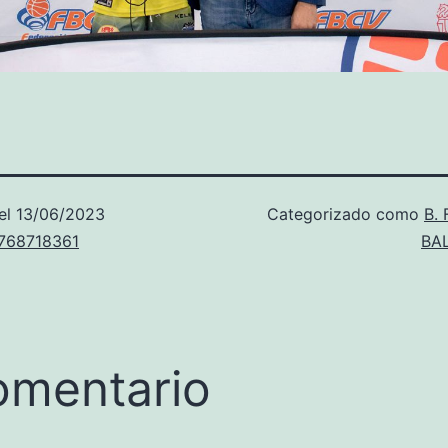
el
13/06/2023
Categorizado como
B.
u768718361
BA
omentario