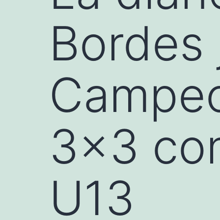
Bordes 
Campeo
3×3 con
U13