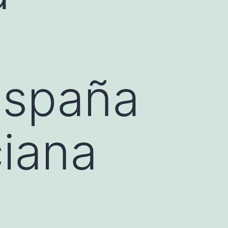
España
ciana