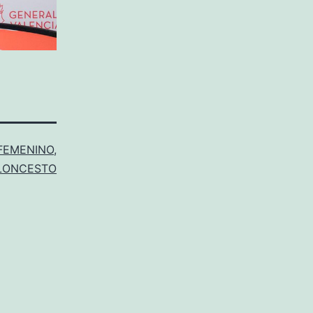
 FEMENINO
,
LONCESTO