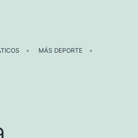
TICOS
MÁS DEPORTE
Abrir
Abrir
el
el
menú
menú
a