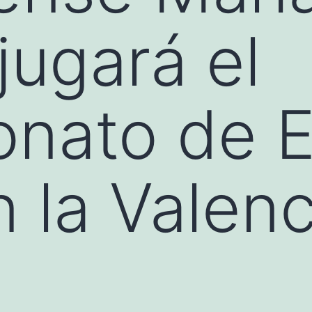
jugará el
nato de 
 la Valen