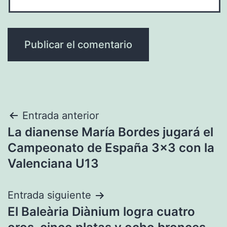
Navegación
Entrada anterior
La dianense María Bordes jugará el
de
Campeonato de España 3×3 con la
entradas
Valenciana U13
Entrada siguiente
El Baleària Diànium logra cuatro