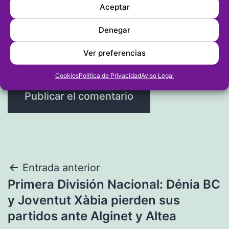
Aceptar
Web
Denegar
Ver preferencias
Cookies
Política de Privacidad
Aviso Legal
Navegación
Entrada anterior
Primera División Nacional: Dénia BC
de
y Joventut Xàbia pierden sus
entradas
partidos ante Alginet y Altea