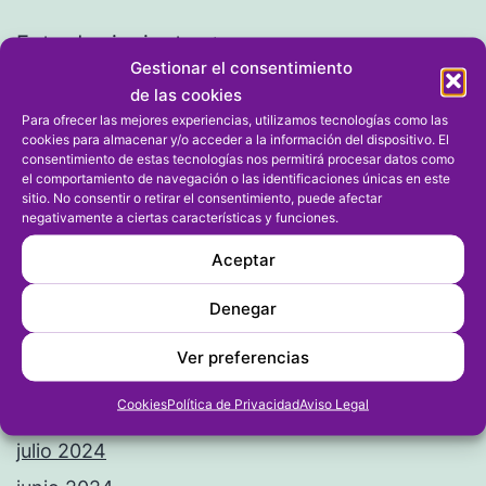
Entrada siguiente
Gestionar el consentimiento
El Gorgos gana al Teulada Moraira
de las cookies
en el derbi, es líder en solitario y
Para ofrecer las mejores experiencias, utilizamos tecnologías como las
sigue invicto
cookies para almacenar y/o acceder a la información del dispositivo. El
consentimiento de estas tecnologías nos permitirá procesar datos como
el comportamiento de navegación o las identificaciones únicas en este
sitio. No consentir o retirar el consentimiento, puede afectar
negativamente a ciertas características y funciones.
Aceptar
Denegar
Ver preferencias
Archivos
Cookies
Política de Privacidad
Aviso Legal
agosto 2024
julio 2024