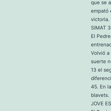
que se a
empató e
victoria.
SIMAT 
El Pedre
entrenad
Volvió a
suerte n
13 el se
diferenc
45. En l
blavets.
JOVE ES