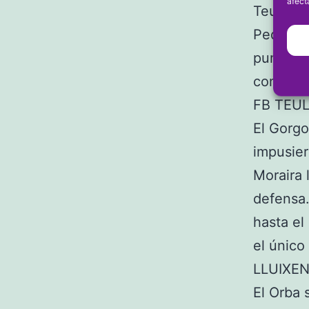
afect
Teulada 
Pedregu
puntos. 
con 10 
FB TEU
El Gorgo
impusier
Moraira 
defensa.
hasta el
el único
LLUIXEN
El Orba 