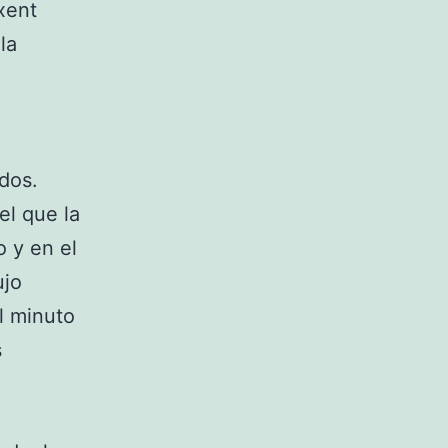
xent
la
dos.
el que la
o y en el
ujo
l minuto
s