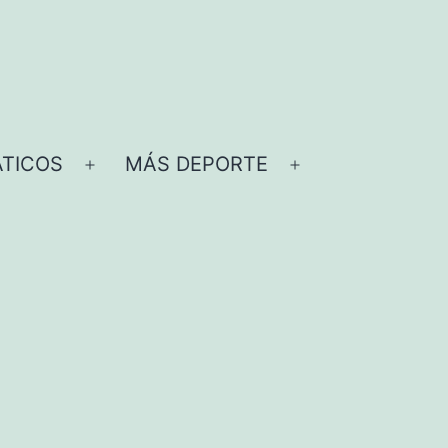
TICOS
MÁS DEPORTE
Abrir
Abrir
el
el
menú
menú