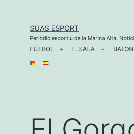
Saltar
al
contenido
SUAS ESPORT
Periòdic esportiu de la Marina Alta. Notíc
FÚTBOL
F. SALA
BALON
Abrir
Abrir
el
el
menú
menú
El Gorg