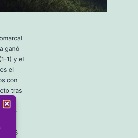
comarcal
sa ganó
1-1) y el
os el
gos con
cto tras
 un
rd que
ro y
s
; el FB