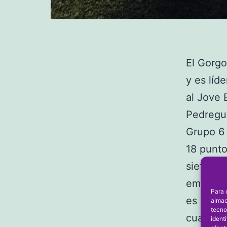
El Gorgo
y es líd
al Jove 
Pedregue
Grupo 6 
18 punto
siete jo
empate. 
Para 
es segun
almac
tecno
cuarto r
ident