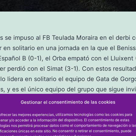
s se impuso al FB Teulada Moraira en el derbi 
er en solitario en una jornada en la que el Benis
Español B (0-1), el Orba empató con el Lluixent (
r perdió con el Simat (3-1). Con estos resultad
lo lidera en solitario el equipo de Gata de Gor
s, y es el único equipo del grupo que sigue invi
rnadas en las que ha conseguido seis victorias y
Gestionar el consentimiento de las cookies
El Gorgos tiene un punto más que el Bellregua
ofrecer las mejores experiencias, utilizamos tecnologías como las cookies para
do y dos más que Simat y Oliva, que son terce
enar y/o acceder a la información del dispositivo. El consentimiento de estas
logías nos permitirá procesar datos como el comportamiento de navegación o la
espectivamente. El Orba es sexto con 11 puntos
ificaciones únicas en este sitio. No consentir o retirar el consentimiento, puede