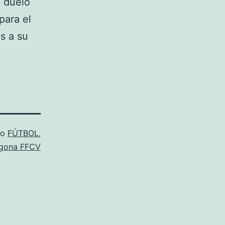
n duelo
para el
os a su
mo
FÚTBOL
,
gona FFCV