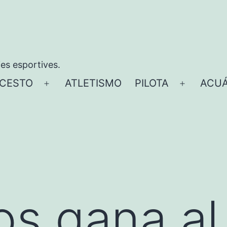
ies esportives.
CESTO
ATLETISMO
PILOTA
ACUÁ
Abrir
Abrir
el
el
menú
menú
os gana al