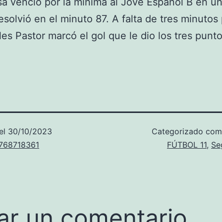
sa venció por la mínima al Jove Español B en u
esolvió en el minuto 87. A falta de tres minutos 
rles Pastor marcó el gol que le dio los tres punt
el
30/10/2023
Categorizado co
u768718361
FÚTBOL 11
,
Se
ar un comentario