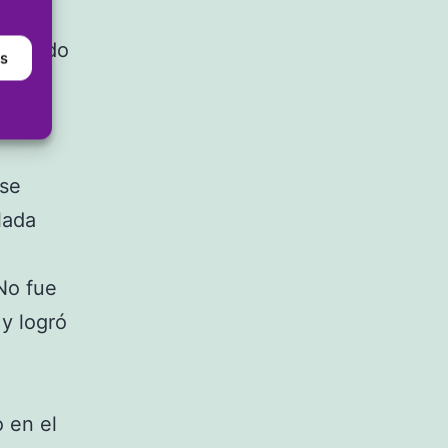
a el
 sumado
as
écimo
 se
lada
No fue
y logró
 en el