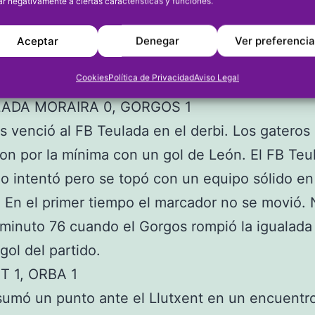
ar negativamente a ciertas características y funciones.
Moraira es décimo cuarto con 4, y cierra la tabl
er que es el único equipo del grupo que no ha
Aceptar
Denegar
Ver preferenci
En el Grupo 7, el Benissa con este triunfo es d
Cookies
Política de Privacidad
Aviso Legal
puntos.
LADA MORAIRA 0, GORGOS 1
s venció al FB Teulada en el derbi. Los gateros
on por la mínima con un gol de León. El FB Teu
lo intentó pero se topó con un equipo sólido en
 En el primer tiempo el marcador no se movió. 
 minuto 76 cuando el Gorgos rompió la igualada 
 gol del partido.
T 1, ORBA 1
sumó un punto ante el Llutxent en un encuentro