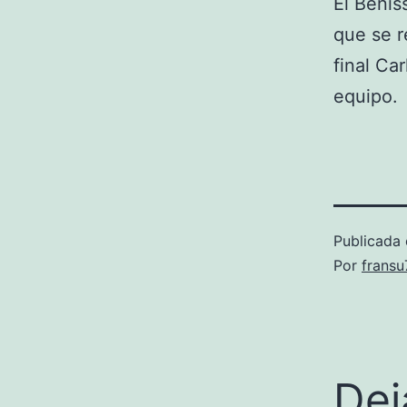
El Benis
que se r
final Ca
equipo.
Publicada 
Por
frans
Dej