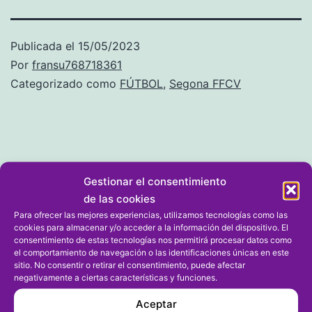
Publicada el
15/05/2023
Por
fransu768718361
Categorizado como
FÚTBOL
,
Segona FFCV
Dejar un comentario
Gestionar el consentimiento
de las cookies
Para ofrecer las mejores experiencias, utilizamos tecnologías como las
Tu dirección de correo electrónico no será publicada.
cookies para almacenar y/o acceder a la información del dispositivo. El
Los campos obligatorios están marcados con
*
consentimiento de estas tecnologías nos permitirá procesar datos como
el comportamiento de navegación o las identificaciones únicas en este
sitio. No consentir o retirar el consentimiento, puede afectar
Comentario
*
negativamente a ciertas características y funciones.
Aceptar