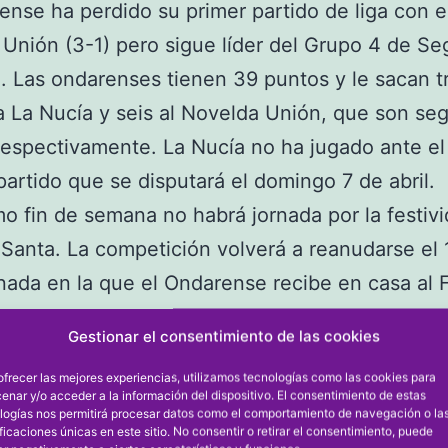
ense ha perdido su primer partido de liga con e
Unión (3-1) pero sigue líder del Grupo 4 de S
. Las ondarenses tienen 39 puntos y le sacan t
a La Nucía y seis al Novelda Unión, que son se
respectivamente. La Nucía no ha jugado ante el
partido que se disputará el domingo 7 de abril.
mo fin de semana no habrá jornada por la festiv
anta. La competición volverá a reanudarse el 
ornada en la que el Ondarense recibe en casa al 
m.
Gestionar el consentimiento de las cookies
A UNIÓN 3, ONDARENSE 1
ofrecer las mejores experiencias, utilizamos tecnologías como las cookies para
derrota liguera del Ondarense ante el Novelda 
enar y/o acceder a la información del dispositivo. El consentimiento de estas
logías nos permitirá procesar datos como el comportamiento de navegación o la
do que las locales se adelantaron pronto en el 
ificaciones únicas en este sitio. No consentir o retirar el consentimiento, puede