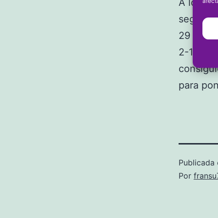
A los do
afect
segundo.
29 por m
2-1. En 
consigui
para pon
Publicada 
Por
frans