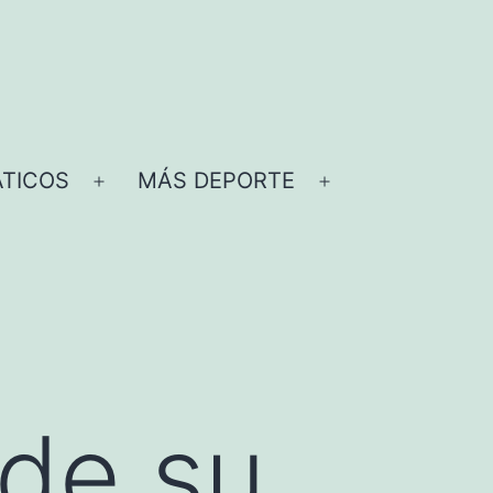
TICOS
MÁS DEPORTE
Abrir
Abrir
el
el
menú
menú
rde su