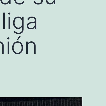
liga
nión