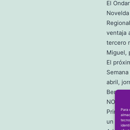
El Ondar
Novelda 
Regional
ventaja 
tercero 
Miguel, 
El próxi
Semana S
abril, j
Benidor
NOVELD
Para 
Primera 
almac
tecno
un parti
ident