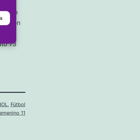
el
minuto
as
egó con
no
uto 73
BOL
,
Fútbol
emenino 11