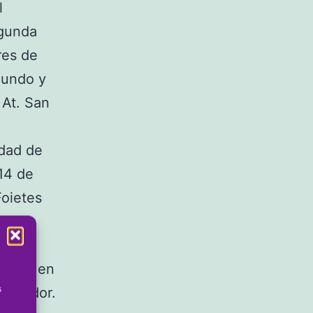
l
egunda
res de
gundo y
 At. San
idad de
14 de
Foietes
Unión en
s
marcador.