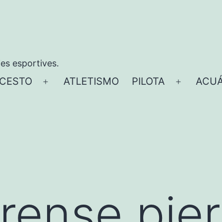
ies esportives.
CESTO
ATLETISMO
PILOTA
ACUÁ
Abrir
Abrir
el
el
menú
menú
rense pie