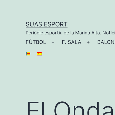
Saltar
al
contenido
SUAS ESPORT
Periòdic esportiu de la Marina Alta. Notíc
FÚTBOL
F. SALA
BALON
Abrir
Abrir
el
el
menú
menú
El Onda