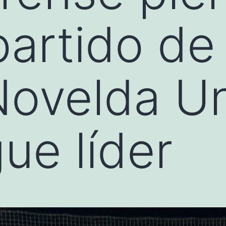
artido de 
Novelda U
gue líder