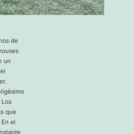
anos de
ahouses
n un
el
er.
trigésimo
 Los
as que
 En el
instante