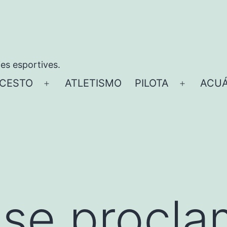
ies esportives.
CESTO
ATLETISMO
PILOTA
ACUÁ
Abrir
Abrir
el
el
menú
menú
a se procl