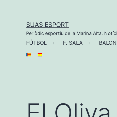
Saltar
al
contenido
SUAS ESPORT
Periòdic esportiu de la Marina Alta. Notíc
FÚTBOL
F. SALA
BALON
Abrir
Abrir
el
el
menú
menú
El Oliv