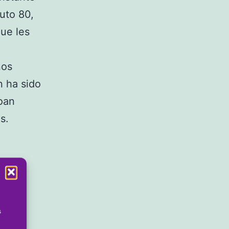
uto 80,
que les
nos
 ha sido
oan
es.
s