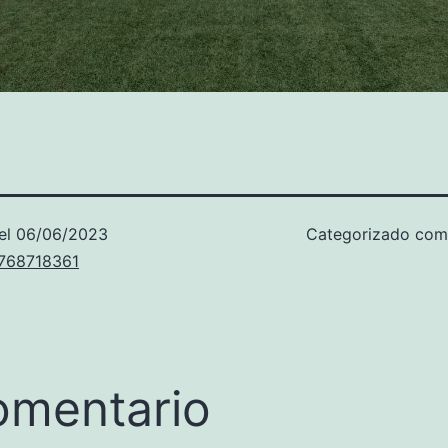
el
06/06/2023
Categorizado co
u768718361
omentario