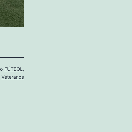
mo
FÚTBOL
,
Veteranos