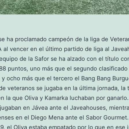
 se ha proclamado campeón de la liga de Veter
l vencer en el último partido de liga al Jave
l equipo de la Safor se ha alzado con el título co
 88 puntos, uno más que el segundo clasificado 
 y ocho más que el tercero el Bang Bang Burgu
o de veteranos se jugaba en la última jornada, la 
en la que Oliva y Kamarka luchaban por ganarlo.
 jugaban en Jávea ante el Javeahouses, mientr
enses en el Diego Mena ante el Sabor Gourmet.
9, el Oliva estaba empatado por lo que en ese 