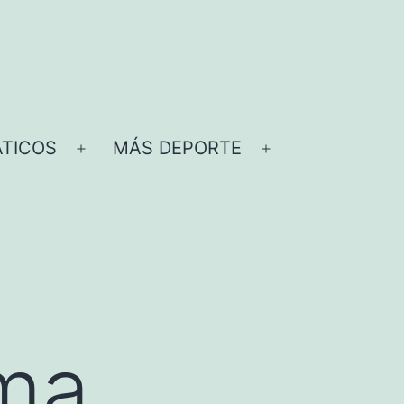
TICOS
MÁS DEPORTE
Abrir
Abrir
el
el
menú
menú
ama