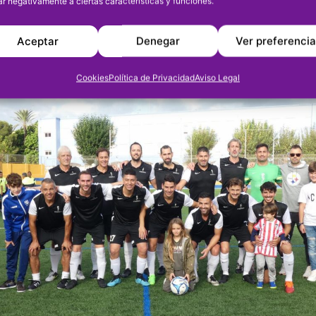
ar negativamente a ciertas características y funciones.
Máximo Goleador: Jhoan Alexis Iberguen (Lati
.
Aceptar
Denegar
Ver preferenci
Cookies
Política de Privacidad
Aviso Legal