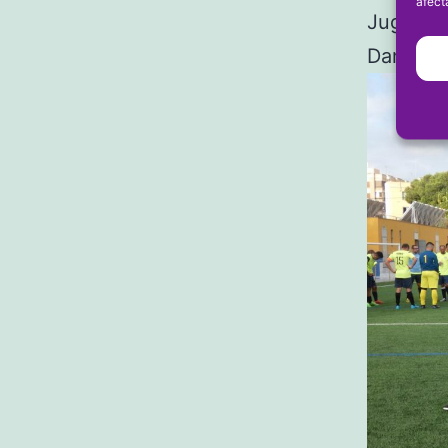
afect
Jugador 
Dankol)