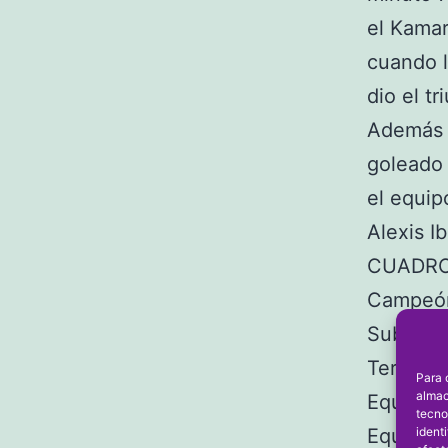
el Kamar
cuando l
dio el tr
Además d
goleado
el equip
Alexis I
CUADRO
Campeón
Subcamp
Tercero:
Para 
almac
Equipo 
tecno
ident
Equipo 