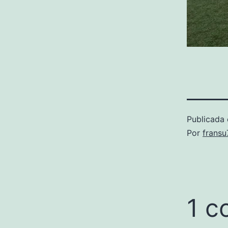
Publicada 
Por
frans
1 c