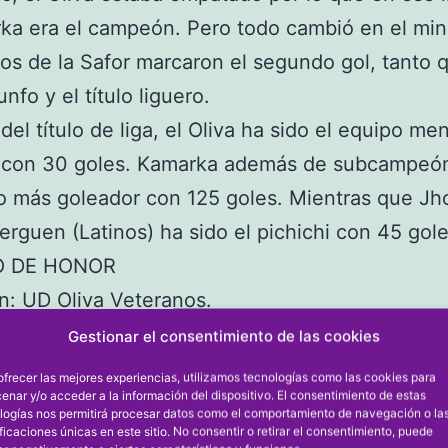
ka era el campeón. Pero todo cambió en el min
os de la Safor marcaron el segundo gol, tanto 
iunfo y el título liguero.
el título de liga, el Oliva ha sido el equipo me
 con 30 goles. Kamarka además de subcampeón
o más goleador con 125 goles. Mientras que Jh
berguen (Latinos) ha sido el pichichi con 45 gol
 DE HONOR
: UD Oliva Veteranos.
eón: Kamarka.
Gestionar el consentimiento de las cookies
 Bang Bang Burguer.
ofrecer las mejores experiencias, utilizamos tecnologías como las cookies para
enar y/o acceder a la información del dispositivo. El consentimiento de estas
Máximo Goleador: Kamarka.
logías nos permitirá procesar datos como el comportamiento de navegación o la
ificaciones únicas en este sitio. No consentir o retirar el consentimiento, puede
Menos Goleado: Oliva Veteranos.