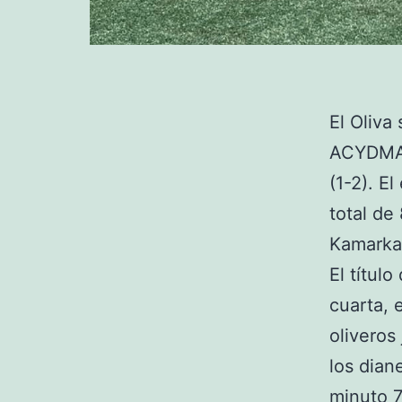
El Oliva
ACYDMA a
(1-2). E
total de
Kamarka
El títul
cuarta, 
oliveros
los dian
minuto 7