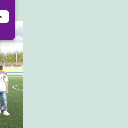
nos
as