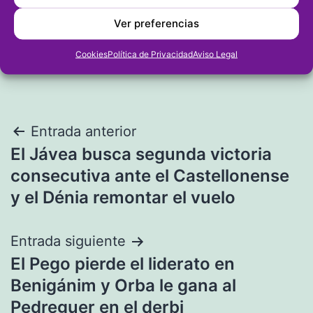
Ver preferencias
Cookies
Política de Privacidad
Aviso Legal
Navegación
Entrada anterior
El Jávea busca segunda victoria
de
consecutiva ante el Castellonense
entradas
y el Dénia remontar el vuelo
Entrada siguiente
El Pego pierde el liderato en
Benigánim y Orba le gana al
Pedreguer en el derbi