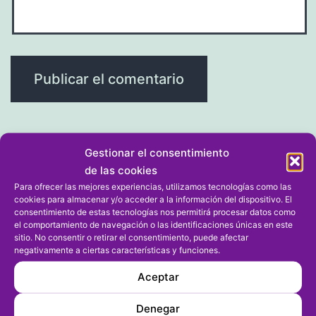
Gestionar el consentimiento
de las cookies
Navegación
Entrada anterior
Para ofrecer las mejores experiencias, utilizamos tecnologías como las
Vicent Molines es proclamado
cookies para almacenar y/o acceder a la información del dispositivo. El
de
consentimiento de estas tecnologías nos permitirá procesar datos como
presidente de la Federación
el comportamiento de navegación o las identificaciones únicas en este
entradas
sitio. No consentir o retirar el consentimiento, puede afectar
negativamente a ciertas características y funciones.
Entrada siguiente
Aceptar
El Pego gana en un jornada en la
que Pedreguer y Gorgos golean
Denegar