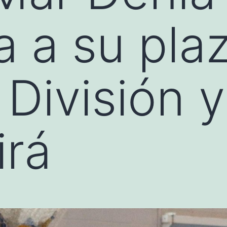
a a su pla
 División 
irá