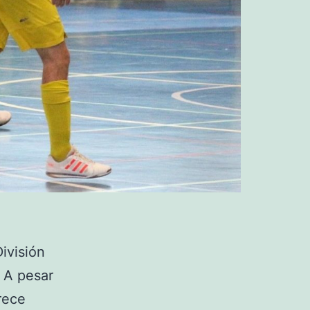
ivisión
 A pesar
rece