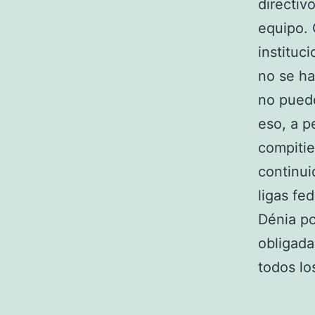
directiv
equipo. 
instituc
no se ha
no puede
eso, a p
compitie
continui
ligas fe
Dénia po
obligada
todos lo