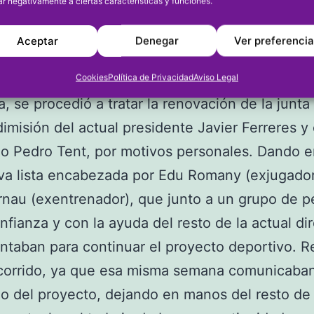
ar negativamente a ciertas características y funciones.
celebración de la asamblea general celebrada e
io, donde se mostraba la satisfacción por el no
Aceptar
Denegar
Ver preferenci
onseguido en la clasificación general en su añ
ón y tras presentar el estado de cuentas sin ni
Cookies
Política de Privacidad
Aviso Legal
, se procedió a tratar la renovación de la junta 
dimisión del actual presidente Javier Ferreres y 
io Pedro Tent, por motivos personales. Dando e
a lista encabezada por Edu Romany (exjugador
rnau (exentrenador), que junto a un grupo de 
nfianza y con la ayuda del resto de la actual dir
ntaban para continuar el proyecto deportivo. R
corrido, ya que esa misma semana comunicaban
 del proyecto, dejando en manos del resto de