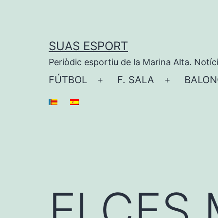
Saltar
al
contenido
SUAS ESPORT
Periòdic esportiu de la Marina Alta. Notíc
FÚTBOL
F. SALA
BALON
Abrir
Abrir
el
el
menú
menú
El CFS 