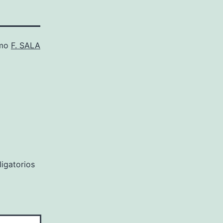
omo
F. SALA
igatorios