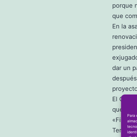
porque n
que com
En la as
renovaci
presiden
exjugado
dar un p
después 
proyecto
El CFS M
que expr
Para 
«Finalme
almac
tecno
Tercera 
ident