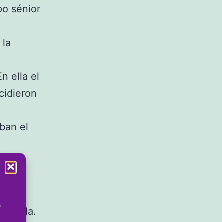
po sénior
 la
n ella el
cidieron
ban el
en el
la
s
mporada.