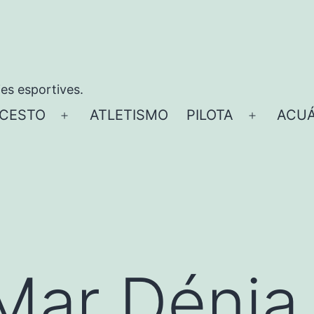
ies esportives.
CESTO
ATLETISMO
PILOTA
ACUÁ
Abrir
Abrir
el
el
menú
menú
Mar Dénia