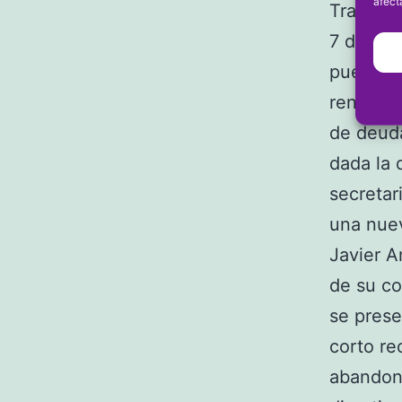
afect
Tras la 
7 de jun
puesto c
renovaci
de deuda
dada la 
secretar
una nuev
Javier A
de su co
se prese
corto re
abandono