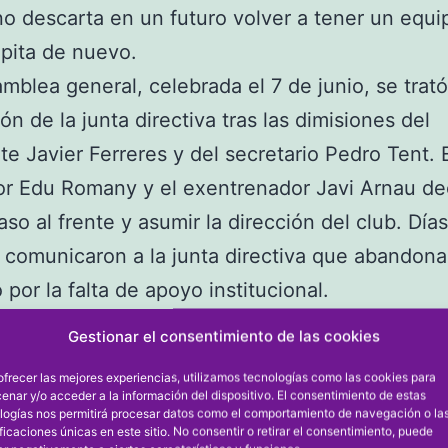
o descarta en un futuro volver a tener un equi
pita de nuevo.
amblea general, celebrada el 7 de junio, se trató
ón de la junta directiva tras las dimisiones del
te Javier Ferreres y del secretario Pedro Tent. E
r Edu Romany y el exentrenador Javi Arnau de
aso al frente y asumir la dirección del club. Días
comunicaron a la junta directiva que abandona
 por la falta de apoyo institucional.
ar Dénia por tal motivo emitió un comunicado 
Gestionar el consentimiento de las cookies
esaba lo siguiente:
ofrecer las mejores experiencias, utilizamos tecnologías como las cookies para
nte el CFS Mar Dénia renunciará a su plaza en 
enar y/o acceder a la información del dispositivo. El consentimiento de estas
logías nos permitirá procesar datos como el comportamiento de navegación o la
División Nacional y no competirá la próxima te
ificaciones únicas en este sitio. No consentir o retirar el consentimiento, puede