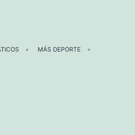
TICOS
MÁS DEPORTE
Abrir
Abrir
el
el
menú
menú