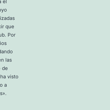
a el
poyo
lizadas
ir que
ub. Por
ños
 dando
en las
e de
 ha visto
o a
s».