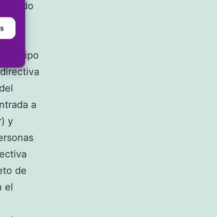
l pasado
veno
as
o de
ngún tipo
directiva
del
ntrada a
) y
personas
ectiva
eto de
 el