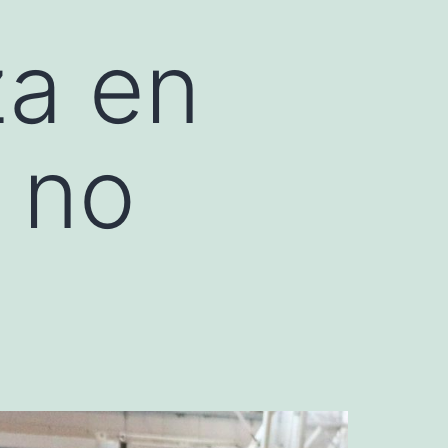
za en
y no