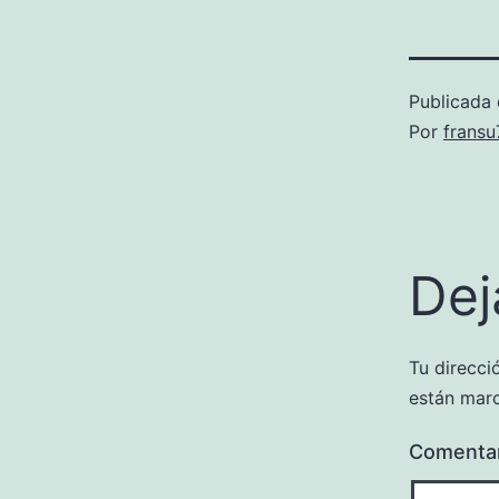
Publicada 
Por
frans
Dej
Tu direcci
están mar
Comenta