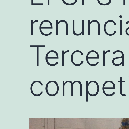
renunci
Tercera
compet