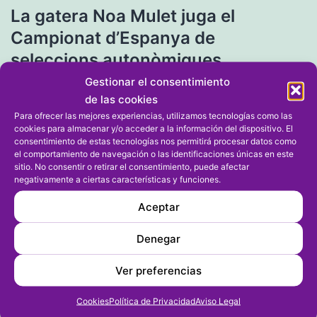
La gatera Noa Mulet juga el
de
Campionat d’Espanya de
entradas
seleccions autonòmiques
Gestionar el consentimiento
de las cookies
Entrada siguiente
Para ofrecer las mejores experiencias, utilizamos tecnologías como las
El CFS Mar Dénia renuncia a su
cookies para almacenar y/o acceder a la información del dispositivo. El
consentimiento de estas tecnologías nos permitirá procesar datos como
plaza en Tercera División y no
el comportamiento de navegación o las identificaciones únicas en este
competirá
sitio. No consentir o retirar el consentimiento, puede afectar
negativamente a ciertas características y funciones.
Aceptar
Denegar
Ver preferencias
Cookies
Política de Privacidad
Aviso Legal
Archivos