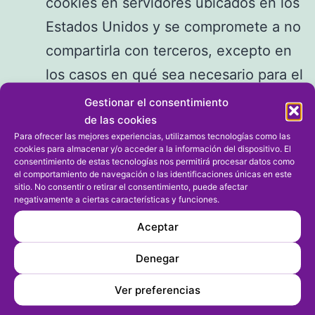
cookies en servidores ubicados en los
Estados Unidos y se compromete a no
compartirla con terceros, excepto en
los casos en qué sea necesario para el
funcionamiento del sistema o cuando
Gestionar el consentimiento
de las cookies
la ley obligo a este efecto. Según
Para ofrecer las mejores experiencias, utilizamos tecnologías como las
Google, no guarda su dirección IP.
cookies para almacenar y/o acceder a la información del dispositivo. El
consentimiento de estas tecnologías nos permitirá procesar datos como
Google Inc. es una compañía adherida
el comportamiento de navegación o las identificaciones únicas en este
sitio. No consentir o retirar el consentimiento, puede afectar
en el Acuerdo de Puerto Seguro que
negativamente a ciertas características y funciones.
garantiza que todos los datos
Aceptar
transferidos serán tratadas con un
Denegar
nivel de protección de acuerdo con la
normativa europea. Si desea
Ver preferencias
información sobre el uso que Google