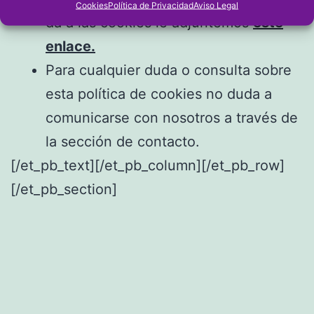
Cookies
Política de Privacidad
Aviso Legal
da a las cookies le adjuntemos
este
enlace.
Para cualquier duda o consulta sobre
esta política de cookies no duda a
comunicarse con nosotros a través de
la sección de contacto.
[/et_pb_text][/et_pb_column][/et_pb_row]
[/et_pb_section]