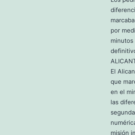
diferenc
marcaban
por medi
minutos 
definiti
ALICANT
El Alica
que marc
en el mi
las dife
segunda 
numérica
misión i