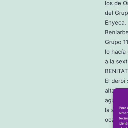
los de O
del Grup
Enyeca. 
Beniarbe
Grupo 11
lo hacía
a la sex
BENITA
El derbi
alta de 
aguantar
Para 
la segun
almac
tecno
ocasione
ident