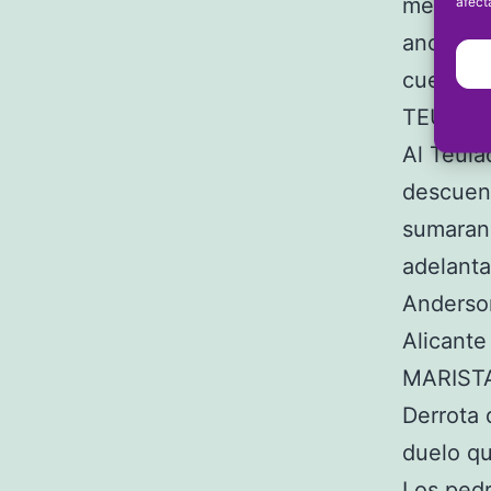
mediació
afect
anotaba 
cuenta.
TEULAD
Al Teula
descuent
sumaran 
adelanta
Anderson
Alicante
MARIST
Derrota 
duelo qu
Los pedr