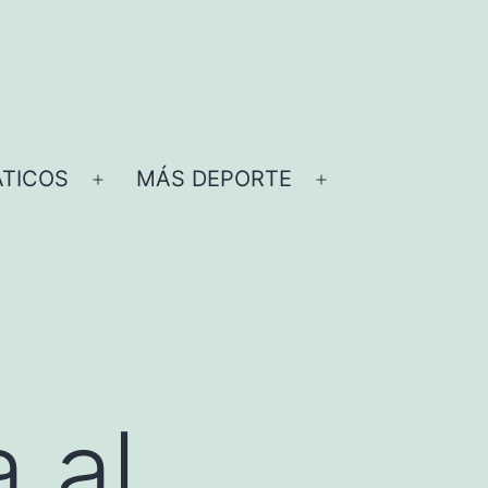
TICOS
MÁS DEPORTE
Abrir
Abrir
el
el
menú
menú
 al