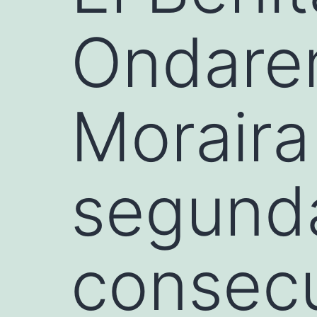
Ondaren
Moraira
segunda
consecu