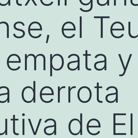
se, el Te
 empata y
 derrota
tiva de E