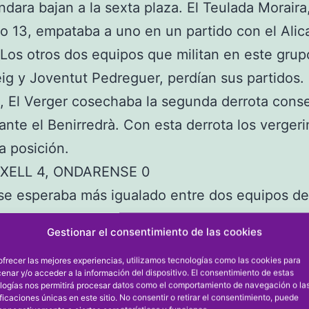
ndara bajan a la sexta plaza. El Teulada Moraira,
o 13, empataba a uno en un partido con el Alic
Los otros dos equipos que militan en este grup
ig y Joventut Pedreguer, perdían sus partidos. 
, El Verger cosechaba la segunda derrota conse
 ante el Benirredrà. Con esta derrota los verger
ta posición.
TXELL 4, ONDARENSE 0
 se esperaba más igualado entre dos equipos de
la tabla. En el primer tiempo el equipo de Ondar
Gestionar el consentimiento de las cookies
 el empuje local, llegándose al descanso sin go
ofrecer las mejores experiencias, utilizamos tecnologías como las cookies para
da mitad, el Benitatxell aprovechó muy bien su
enar y/o acceder a la información del dispositivo. El consentimiento de estas
logías nos permitirá procesar datos como el comportamiento de navegación o la
s marcando el primer gol en el minuto 64 por
ificaciones únicas en este sitio. No consentir o retirar el consentimiento, puede