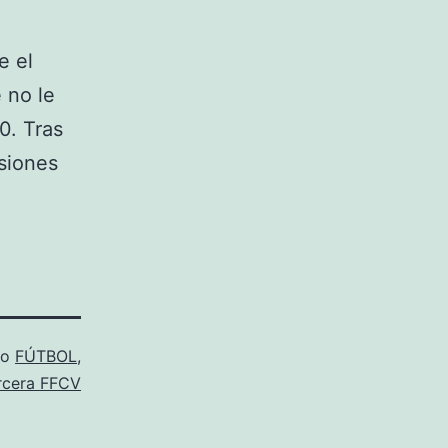
e el
 no le
0. Tras
siones
mo
FÚTBOL
,
rcera FFCV