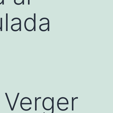
ulada
l Verger