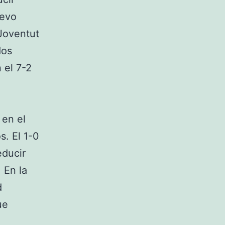
uevo
 Joventut
dos
 el 7-2
 en el
s. El 1-0
educir
 En la
d
ue