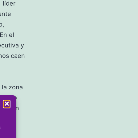
 líder
ante
o,
En el
cutiva y
inos caen
 la zona
a supo
les. En
s
s