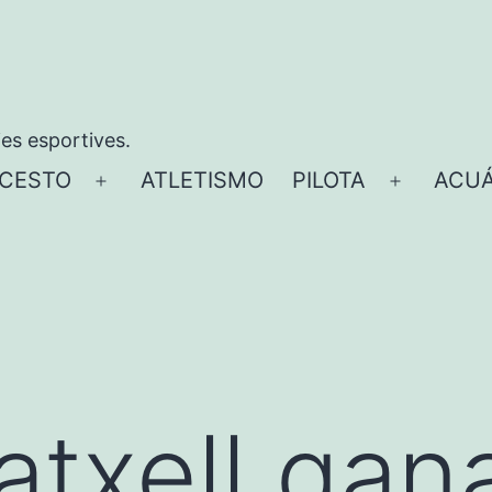
ies esportives.
CESTO
ATLETISMO
PILOTA
ACUÁ
Abrir
Abrir
el
el
menú
menú
atxell gana