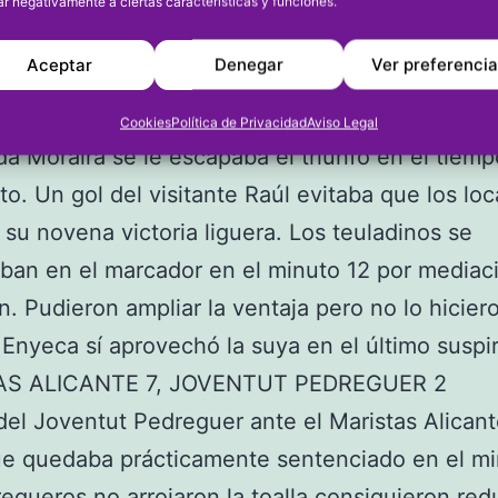
n de Marc Roselló. Tres minutos después Carri
ar negativamente a ciertas características y funciones.
el 2-0. Adrián Serrat (78’) y Pablo (88’) cerraban
Aceptar
Denegar
Ver preferenci
A MORAIRA 1, ALICANTE ENYECA 1
Cookies
Política de Privacidad
Aviso Legal
da Moraira se le escapaba el triunfo en el tiem
o. Un gol del visitante Raúl evitaba que los loc
su novena victoria liguera. Los teuladinos se
ban en el marcador en el minuto 12 por mediac
. Pudieron ampliar la ventaja pero no lo hiciero
 Enyeca sí aprovechó la suya en el último suspi
AS ALICANTE 7, JOVENTUT PEDREGUER 2
del Joventut Pedreguer ante el Maristas Alican
e quedaba prácticamente sentenciado en el mi
egueros no arrojaron la toalla consiguieron red