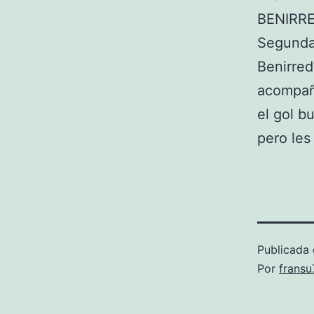
BENIRRE
Segunda 
Benirred
acompañó
el gol b
pero les
Publicada 
Por
frans