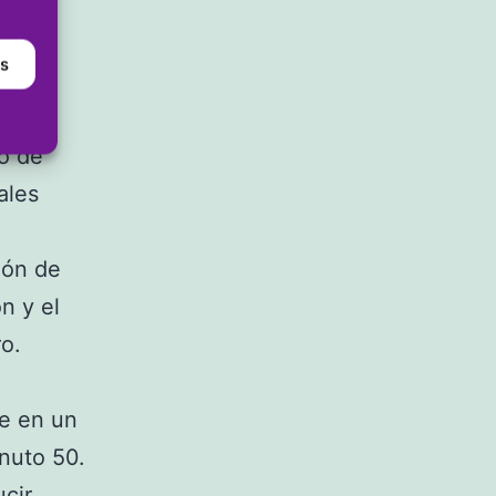
ó
 la
as
po de
ales
ión de
n y el
ro.
te en un
nuto 50.
ucir