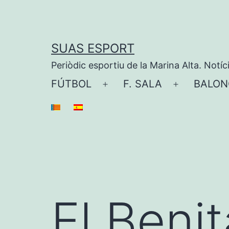
Saltar
al
contenido
SUAS ESPORT
Periòdic esportiu de la Marina Alta. Notíc
FÚTBOL
F. SALA
BALON
Abrir
Abrir
el
el
menú
menú
El Benit