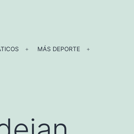
TICOS
MÁS DEPORTE
Abrir
Abrir
el
el
menú
menú
dejan