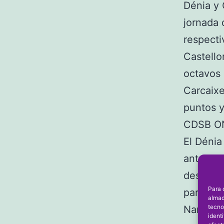
Dénia y 
jornada 
respecti
Castello
octavos 
Carcaixe
puntos y
CDSB O
El Dénia
ante el 
descanso
Para 
parte se
almac
tecno
Nano (48
ident