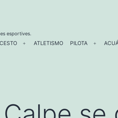
ies esportives.
CESTO
ATLETISMO
PILOTA
ACUÁ
Abrir
Abrir
el
el
menú
menú
 Calpe se 