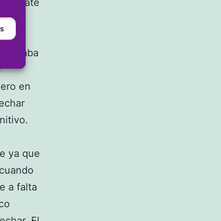
el empate
as
 lograba
l
Pero en
vechar
nitivo.
se ya que
 cuando
 a falta
oco
echar. El