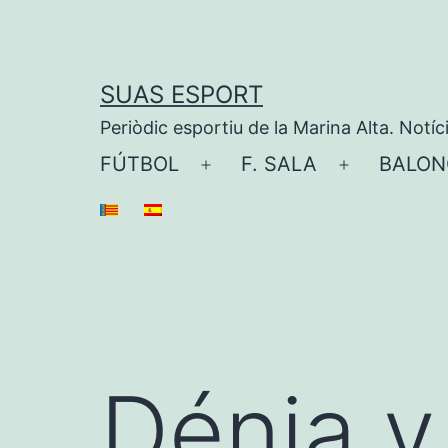
Saltar
al
contenido
SUAS ESPORT
Periòdic esportiu de la Marina Alta. Notíc
FÚTBOL
F. SALA
BALON
Abrir
Abrir
el
el
menú
menú
Dénia y