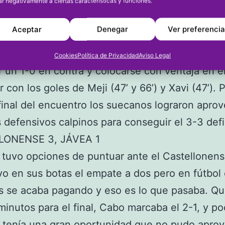
l partido ante un rival que conseguía el tanto d
ar negativamente a ciertas características y funciones.
l final.
Aceptar
Denegar
Ver preferenci
AS SUECA 3, CALPE 3
rto de lo mismo le pasaba al Calpe que también
Cookies
Política de Privacidad
Aviso Legal
 un 1-0 en contra y colocarse con ventaja en e
 con los goles de Meji (47’ y 66’) y Xavi (47’). 
 final del encuentro los suecanos lograron apro
os defensivos calpinos para conseguir el 3-3 defi
LONENSE 3, JÁVEA 1
 tuvo opciones de puntuar ante el Castellonen
o en sus botas el empate a dos pero en fútbol
 se acaba pagando y eso es lo que pasaba. Que
minutos para el final, Cabo marcaba el 2-1, y p
tenía una gran oportunidad que no pudo aprov