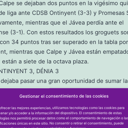
Calpe se dejaban dos puntos en la vigésimo qu
de liga ante CDSB Ontinyent (3-3) y Promesas 
vamente, mientras que el Jávea perdía ante el
nse (3-1). Con estos resultados los groguets so
con 34 puntos tras ser superado en la tabla por
nt, mientras que Calpe y Jávea están empatad
 están a siete de la octava plaza.
NTINYENT 3, DÉNIA 3
 dejaba pasar una gran oportunidad de sumar la 
CDSB Ontinyent. Los groguets se marcharon al
Gestionar el consentimiento de las cookies
 con dos goles de desventaja (2-0). En la seg
ofrecer las mejores experiencias, utilizamos tecnologías como las cookies para
 pusieron las pilas y lograban remontar con los 
enar y/o acceder a la información del dispositivo. El consentimiento de estas
logías nos permitirá procesar datos como el comportamiento de navegación o la
’), Cristian Panucci (54’) y Fede (65) pero no s
ificaciones únicas en este sitio. No consentir o retirar el consentimiento, puede