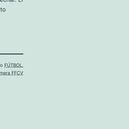
uto
mo
FÚTBOL
,
imera FFCV