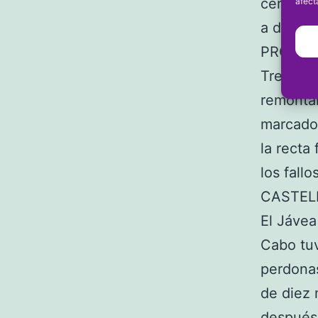
cerrar e
afect
a diez de
PROMES
Tres cua
remontar
marcador
la recta
los fall
CASTEL
El Jávea
Cabo tuv
perdonas
de diez 
después 