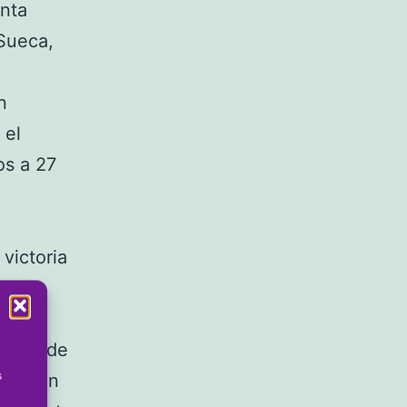
inta
Sueca,
n
 el
os a 27
victoria
unda
goles de
s
upieron