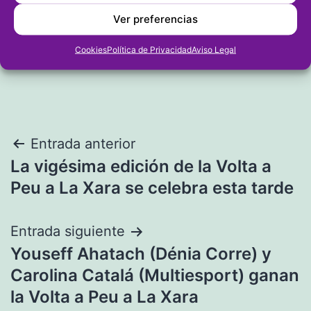
Ver preferencias
Cookies
Política de Privacidad
Aviso Legal
Navegación
Entrada anterior
La vigésima edición de la Volta a
de
Peu a La Xara se celebra esta tarde
entradas
Entrada siguiente
Youseff Ahatach (Dénia Corre) y
Carolina Catalá (Multiesport) ganan
la Volta a Peu a La Xara