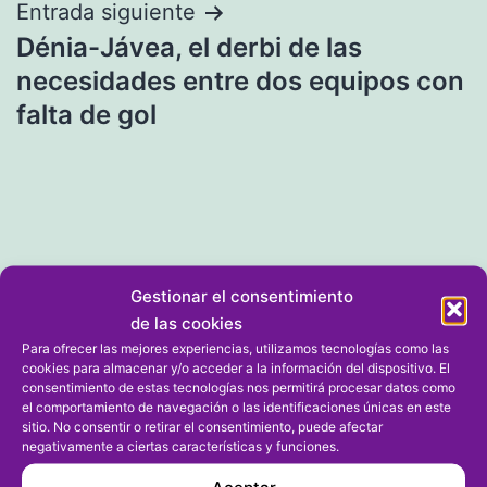
Entrada siguiente
Dénia-Jávea, el derbi de las
necesidades entre dos equipos con
falta de gol
Gestionar el consentimiento
de las cookies
Archivos
Para ofrecer las mejores experiencias, utilizamos tecnologías como las
cookies para almacenar y/o acceder a la información del dispositivo. El
agosto 2024
consentimiento de estas tecnologías nos permitirá procesar datos como
el comportamiento de navegación o las identificaciones únicas en este
julio 2024
sitio. No consentir o retirar el consentimiento, puede afectar
negativamente a ciertas características y funciones.
junio 2024