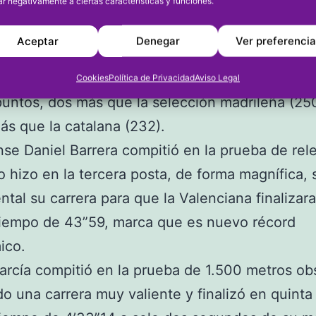
ar negativamente a ciertas características y funciones.
nitat Valenciana. El Campeonato de España Sub
ones Autonómicas, organizado por el Consejo 
Aceptar
Denegar
Ver preferenci
tes, se ha disputado en Gijón este fin de sema
n Valenciana masculina ha ganado el título con 
Cookies
Política de Privacidad
Aviso Legal
untos, dos más que la selección madrileña (25
ás que la catalana (232).
nse Daniel Barrera compitió en la prueba de rel
o hizo en la tercera posta, de forma magnífica,
tal su carrera para que la Valenciana finalizar
tiempo de 43”59, marca que es nuevo récord
ico.
rcía compitió en la prueba de 1.500 metros ob
do una carrera muy valiente y finalizó en quinta