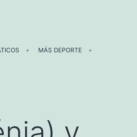
TICOS
MÁS DEPORTE
Abrir
Abrir
el
el
menú
menú
nia) y