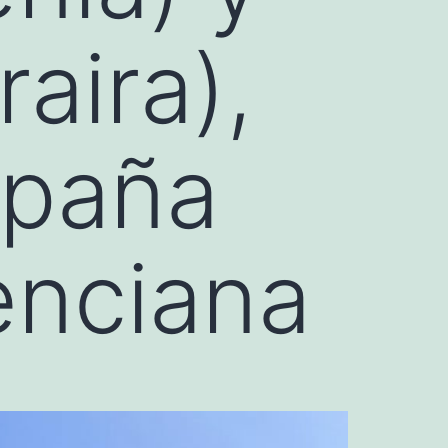
aira),
spaña
enciana