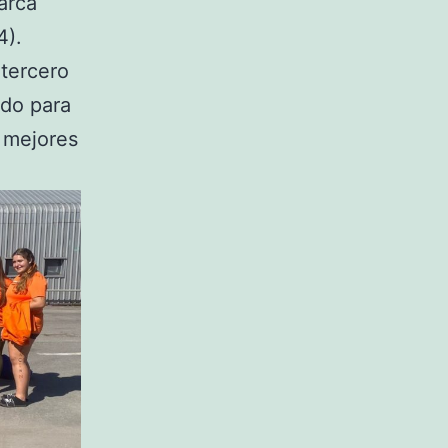
arca
4).
 tercero
ado para
s mejores