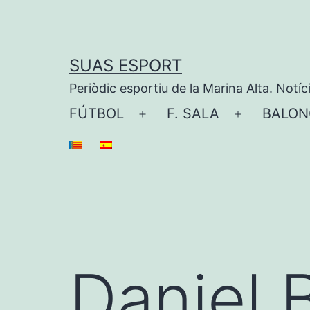
Saltar
al
contenido
SUAS ESPORT
Periòdic esportiu de la Marina Alta. Notíc
FÚTBOL
F. SALA
BALON
Abrir
Abrir
el
el
menú
menú
Daniel 