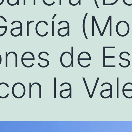
arcía (Mor
nes de E
con la Val