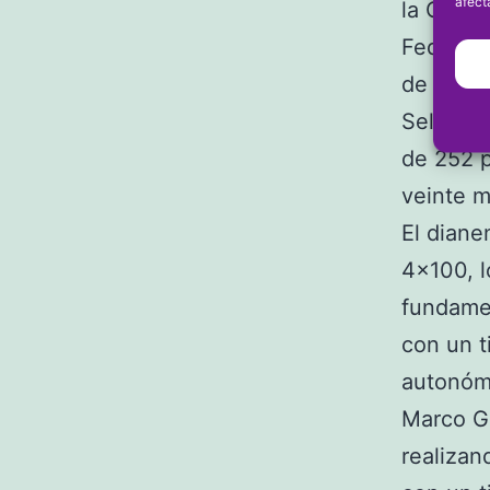
afect
la Comu
Federaci
de Depor
Selecció
de 252 p
veinte m
El diane
4×100, l
fundamen
con un 
autonóm
Marco Ga
realizan