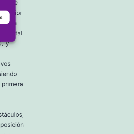
 16 de
Superior
as
na. La
un total
0) y
evos
 siendo
a primera
stáculos,
 posición