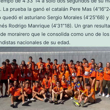
iempo de 4’33”14 a solo dos segundos de su m
. La prueba la ganó el catalán Pere Mas (4’16”2
quedó el asturiano Sergio Morales (4’25”68) y
nés Rodrigo Manrique (4’31”18). Un gran result
a de morairero que le consolida como uno de lo
distas nacionales de su edad.