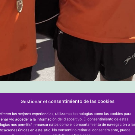
Gestionar el consentimiento de las cookies
arrera (Dénia) y Marco García (Moraira), atletas
ofrecer las mejores experiencias, utilizamos tecnologías como las cookies para
Municipal de Atletismo CA Baleària Diànium, se
enar y/o acceder a la información del dispositivo. El consentimiento de estas
logías nos permitirá procesar datos como el comportamiento de navegación o la
ado campeones de España Sub 16 con la Selecc
ificaciones únicas en este sitio. No consentir o retirar el consentimiento, puede