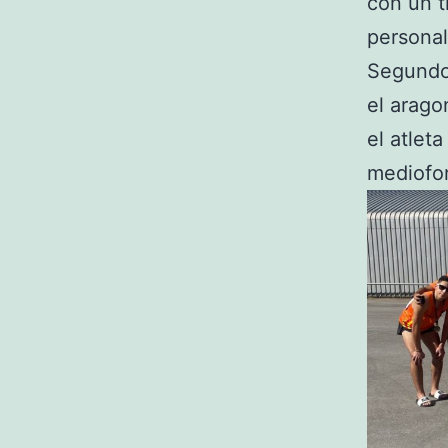
con un t
personal
Segundo 
el arago
el atlet
mediofon