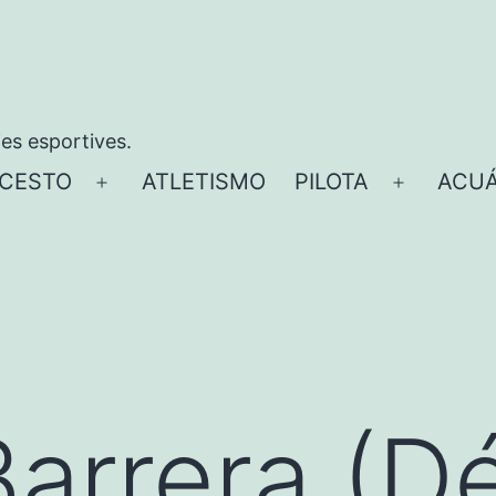
ies esportives.
CESTO
ATLETISMO
PILOTA
ACUÁ
Abrir
Abrir
el
el
menú
menú
Barrera (Dé