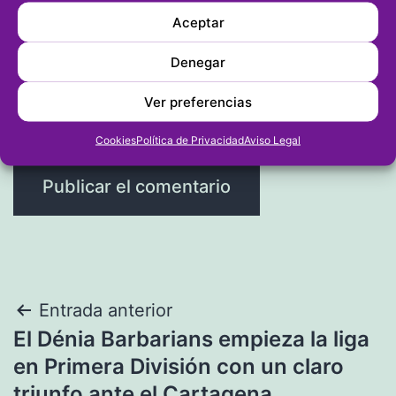
Aceptar
Web
Denegar
Ver preferencias
Cookies
Política de Privacidad
Aviso Legal
Navegación
Entrada anterior
El Dénia Barbarians empieza la liga
de
en Primera División con un claro
triunfo ante el Cartagena