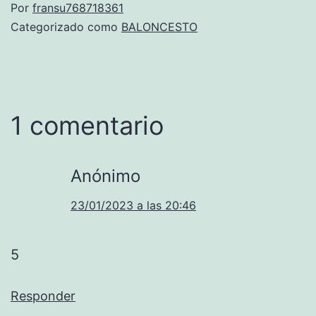
Por
fransu768718361
Categorizado como
BALONCESTO
1 comentario
Anónimo
23/01/2023 a las 20:46
5
Responder