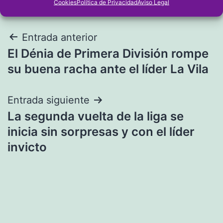
Cookies
Política de Privacidad
Aviso Legal
Navegación
Entrada anterior
El Dénia de Primera División rompe
de
su buena racha ante el líder La Vila
entradas
Entrada siguiente
La segunda vuelta de la liga se
inicia sin sorpresas y con el líder
invicto