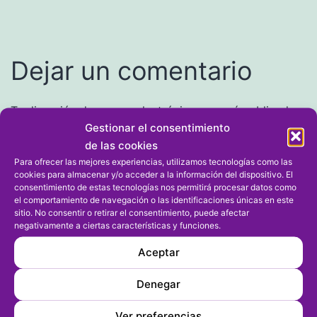
Dejar un comentario
Tu dirección de correo electrónico no será publicada.
Gestionar el consentimiento
Los campos obligatorios están marcados con
*
de las cookies
Para ofrecer las mejores experiencias, utilizamos tecnologías como las
Comentario
*
cookies para almacenar y/o acceder a la información del dispositivo. El
consentimiento de estas tecnologías nos permitirá procesar datos como
el comportamiento de navegación o las identificaciones únicas en este
sitio. No consentir o retirar el consentimiento, puede afectar
negativamente a ciertas características y funciones.
Aceptar
Denegar
Ver preferencias