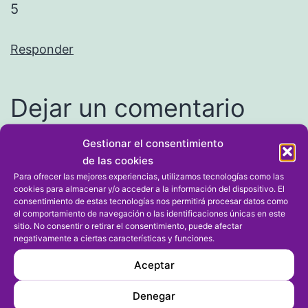
5
Responder
Dejar un comentario
Gestionar el consentimiento
Tu dirección de correo electrónico no será publicada.
de las cookies
Los campos obligatorios están marcados con
*
Para ofrecer las mejores experiencias, utilizamos tecnologías como las
cookies para almacenar y/o acceder a la información del dispositivo. El
Comentario
*
consentimiento de estas tecnologías nos permitirá procesar datos como
el comportamiento de navegación o las identificaciones únicas en este
sitio. No consentir o retirar el consentimiento, puede afectar
negativamente a ciertas características y funciones.
Aceptar
Denegar