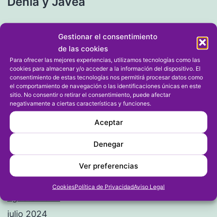
entradas
Dénia y Jávea
Entrada siguiente
Gestionar el consentimiento
Jesús Soriano y Maya Serrat son
de las cookies
quintos en la final de Auto Slalom
Para ofrecer las mejores experiencias, utilizamos tecnologías como las
cookies para almacenar y/o acceder a la información del dispositivo. El
para la Fia Motorsport Games
consentimiento de estas tecnologías nos permitirá procesar datos como
el comportamiento de navegación o las identificaciones únicas en este
sitio. No consentir o retirar el consentimiento, puede afectar
negativamente a ciertas características y funciones.
Aceptar
Denegar
Ver preferencias
Archivos
Cookies
Política de Privacidad
Aviso Legal
agosto 2024
julio 2024