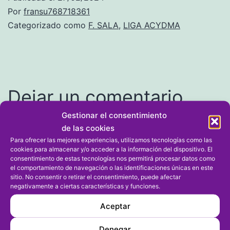
Por
fransu768718361
Categorizado como
F. SALA
,
LIGA ACYDMA
Dejar un comentario
Gestionar el consentimiento
Tu dirección de correo electrónico no será publicada.
de las cookies
Los campos obligatorios están marcados con
*
Para ofrecer las mejores experiencias, utilizamos tecnologías como las
cookies para almacenar y/o acceder a la información del dispositivo. El
consentimiento de estas tecnologías nos permitirá procesar datos como
Comentario
*
el comportamiento de navegación o las identificaciones únicas en este
sitio. No consentir o retirar el consentimiento, puede afectar
negativamente a ciertas características y funciones.
Aceptar
Denegar