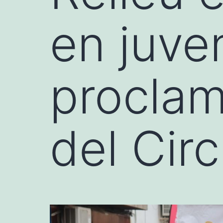
en juve
procla
del Circ