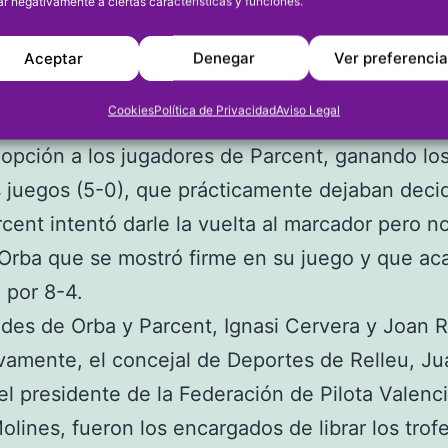
ar negativamente a ciertas características y funciones.
 juvenil entre Orba y Parcent se jugaba antes que
Orba formaba con Marc, Álex, Elies, Xavier, Pau,
Aceptar
Denegar
Ver preferenci
 mientras que Parcent lo hizo con Edgar, Pau, 
Cookies
Política de Privacidad
Aviso Legal
me, Ximo y Pedro. El equipo de Orba salió a por
opción a los jugadores de Parcent, ganando lo
 juegos (5-0), que prácticamente dejaban decid
arcent intentó darle la vuelta al marcador pero 
Orba que se mostró firme en su juego y que a
 por 8-4.
ldes de Orba y Parcent, Ignasi Cervera y Joan Ri
vamente, el concejal de Deportes de Relleu, Ju
el presidente de la Federación de Pilota Valenc
olines, fueron los encargados de librar los trofe