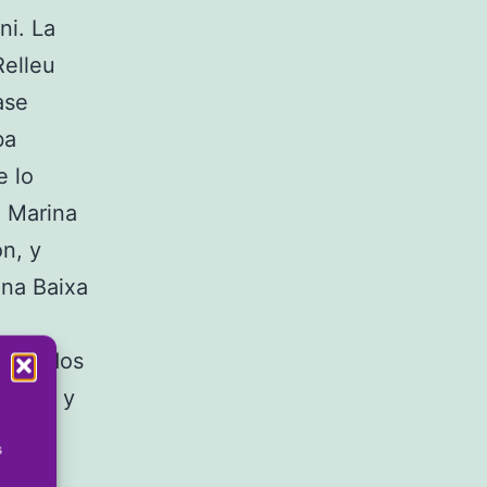
ni. La
Relleu
ase
ba
e lo
a Marina
on, y
ina Baixa
r los dos
sólido y
el
s
ta.