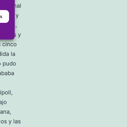
 la final
 Jordi y
as
Andreu,
 todas y
s cinco
ida la
no pudo
cababa
poll,
ajo
iana,
os y las