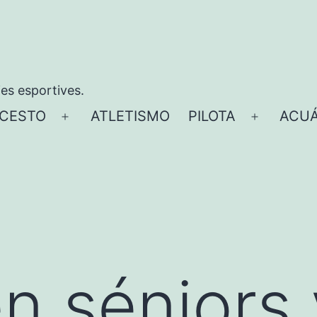
ies esportives.
CESTO
ATLETISMO
PILOTA
ACUÁ
Abrir
Abrir
el
el
menú
menú
en séniors