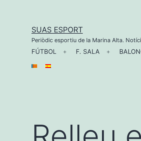
Saltar
al
contenido
SUAS ESPORT
Periòdic esportiu de la Marina Alta. Notíc
FÚTBOL
F. SALA
BALON
Abrir
Abrir
el
el
menú
menú
Relleu 