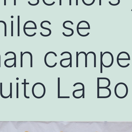
niles se
man camp
uito La Bo