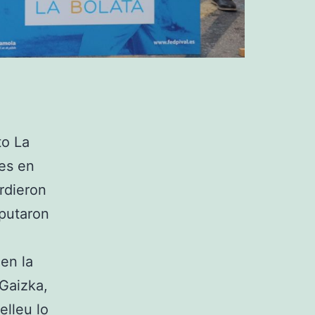
to La
es en
rdieron
sputaron
 en la
 Gaizka,
elleu lo