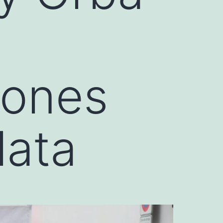
eones
lata