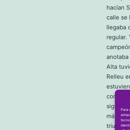
hacían S
calle se
llegaba 
regular.
campeón 
anotaba 
Alta tuv
Relleu e
estuvie
consecut
siguient
Para 
almac
más prec
tecno
triunfo 
ident