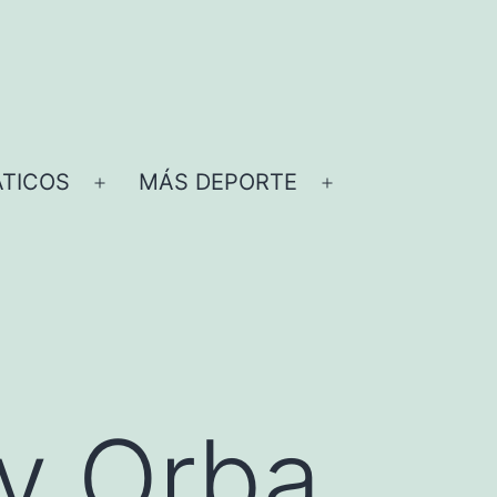
TICOS
MÁS DEPORTE
Abrir
Abrir
el
el
menú
menú
 y Orba