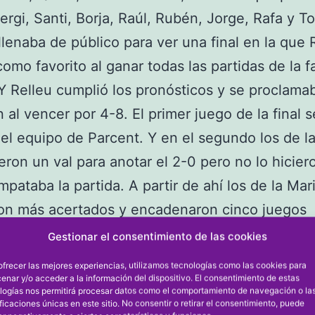
ergi, Santi, Borja, Raúl, Rubén, Jorge, Rafa y To
 llenaba de público para ver una final en la que 
como favorito al ganar todas las partidas de la f
 Y Relleu cumplió los pronósticos y se proclama
al vencer por 4-8. El primer juego de la final s
el equipo de Parcent. Y en el segundo los de l
ieron un val para anotar el 2-0 pero no lo hicier
mpataba la partida. A partir de ahí los de la Mar
ron más acertados y encadenaron cinco juegos
ivos (1-5). Parcent reaccionaba y lograba gana
Gestionar el consentimiento de las cookies
es juegos (3-5). Pero Relleu volvió a mostrarse 
ofrecer las mejores experiencias, utilizamos tecnologías como las cookies para
enar y/o acceder a la información del dispositivo. El consentimiento de estas
iso en el tramo final de la partida para llevarse 
logías nos permitirá procesar datos como el comportamiento de navegación o la
(4-8) y el título de campeón del Circuito La Bola
ificaciones únicas en este sitio. No consentir o retirar el consentimiento, puede