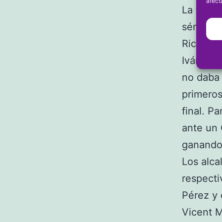
afect
La final
sénior. 
Ricardo,
Iván, De
no daba 
primeros
final. P
ante un 
ganando
Los alca
respecti
Pérez y 
Vicent M