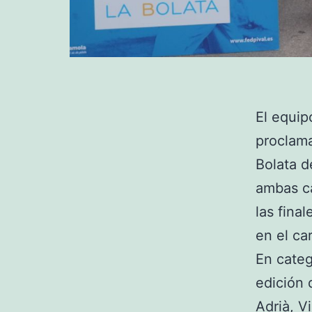
El equip
proclama
Bolata 
ambas ca
las fina
en el ca
En categ
edición 
Adrià, V