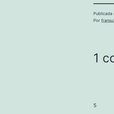
Publicada 
Por
frans
1 c
5