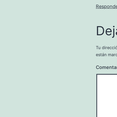
Respond
Dej
Tu direcci
están mar
Comenta