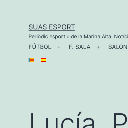
Saltar
al
contenido
SUAS ESPORT
Periòdic esportiu de la Marina Alta. Notíc
FÚTBOL
F. SALA
BALON
Abrir
Abrir
el
el
menú
menú
Lucía, 