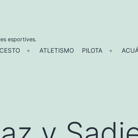
ies esportives.
CESTO
ATLETISMO
PILOTA
ACUÁ
Abrir
Abrir
el
el
menú
menú
Paz y Sadi