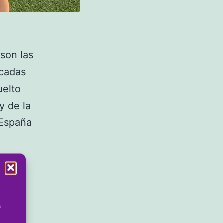
son las
ocadas
uelto
y de la
 España
ses
ntre
ado
a
s