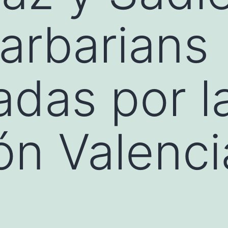
arbarians
das por l
ón Valenc