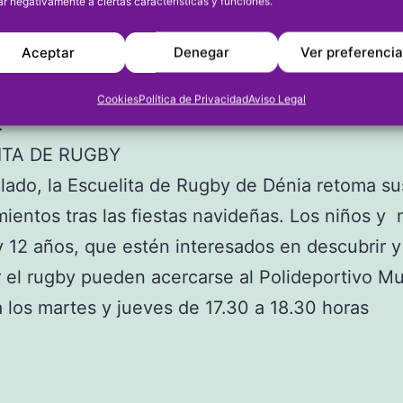
ar jugarán por el título del Campeonato de Espa
ar negativamente a ciertas características y funciones.
na se enfrentará a Galicia el 2 de febrero y a A
Aceptar
Denegar
Ver preferenci
2 de febrero. Las jugadoras dianense esperan tra
as varias veces poder disputar esos encuentro
Cookies
Política de Privacidad
Aviso Legal
.
ITA DE RUGBY
 lado, la Escuelita de Rugby de Dénia retoma su
ientos tras las fiestas navideñas. Los niños y 
y 12 años, que estén interesados en descubrir y
r el rugby pueden acercarse al Polideportivo Mu
 los martes y jueves de 17.30 a 18.30 horas