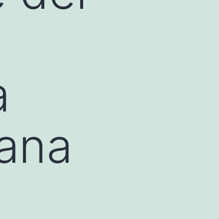
a
iana