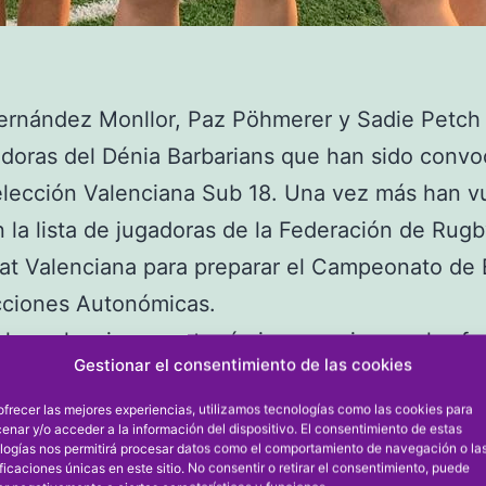
rnández Monllor, Paz Pöhmerer y Sadie Petch 
adoras del Dénia Barbarians que han sido conv
elección Valenciana Sub 18. Una vez más han v
n la lista de jugadoras de la Federación de Rugb
at Valenciana para preparar el Campeonato de
cciones Autonómicas.
 las selecciones autonómicas que juegan las fa
Gestionar el consentimiento de las cookies
del nacional. Por un lado jugaran un triangular e
ofrecer las mejores experiencias, utilizamos tecnologías como las cookies para
 Comunitat Valenciana y Andalucía, y por otro l
enar y/o acceder a la información del dispositivo. El consentimiento de estas
, Madrid y Castilla León. Los ganadores de cad
logías nos permitirá procesar datos como el comportamiento de navegación o la
ificaciones únicas en este sitio. No consentir o retirar el consentimiento, puede