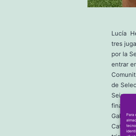
Lucía He
tres jug
por la S
entrar e
Comunit
de Sele
Seis son
finales 
Para 
Galicia,
almac
Cataluña
tecno
ident