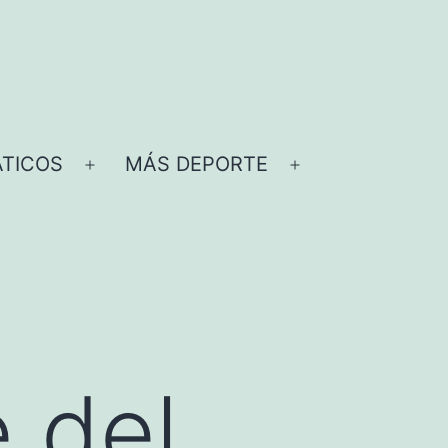
TICOS
MÁS DEPORTE
Abrir
Abrir
el
el
menú
menú
e del