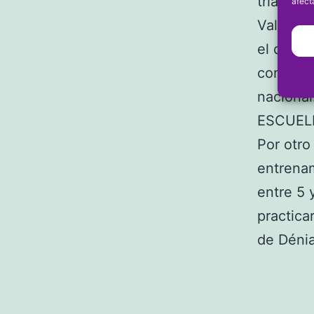
triangul
afect
Valencia
el día 1
convocad
nacional
ESCUEL
Por otro
entrenam
entre 5 
practica
de Dénia