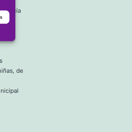
ña. La
ndalucía
as
s ser
s del
s
niñas, de
nicipal