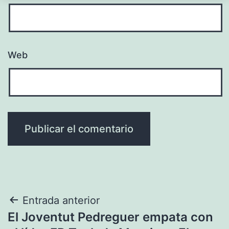
Web
Navegación
Entrada anterior
El Joventut Pedreguer empata con
de