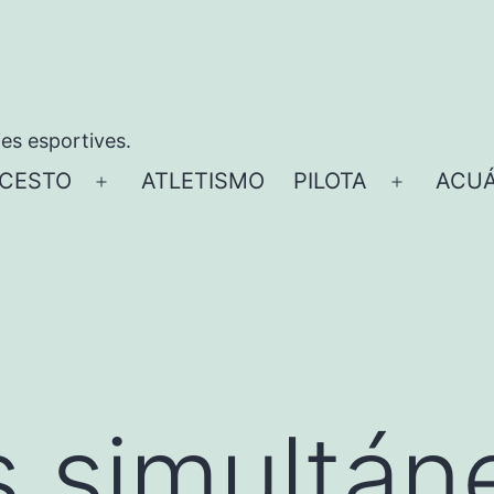
ies esportives.
CESTO
ATLETISMO
PILOTA
ACUÁ
Abrir
Abrir
el
el
menú
menú
s simultán