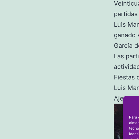
Veinticu
partidas
Luis Mar
ganado v
García d
Las part
activida
Fiestas
Luis Ma
Ajedrez 
Para 
almac
tecno
ident