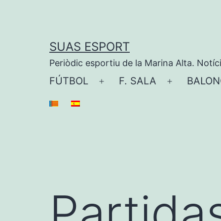
Saltar
al
contenido
SUAS ESPORT
Periòdic esportiu de la Marina Alta. Notíc
FÚTBOL
F. SALA
BALON
Abrir
Abrir
el
el
menú
menú
Partida