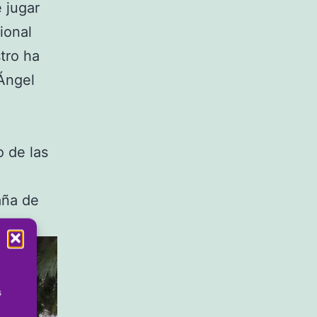
 jugar
ional
tro ha
 Ángel
 de las
aña de
s