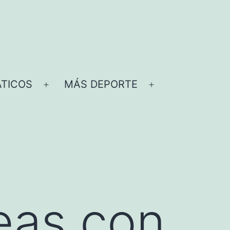
TICOS
MÁS DEPORTE
Abrir
Abrir
el
el
menú
menú
eas con