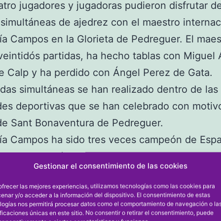
atro jugadores y jugadoras pudieron disfrutar de
 simultáneas de ajedrez con el maestro internac
ía Campos en la Glorieta de Pedreguer. El maes
eintidós partidas, ha hecho tablas con Miguel
e Calp y ha perdido con Ángel Perez de Gata.
idas simultáneas se han realizado dentro de las
des deportivas que se han celebrado con motivo
 de Sant Bonaventura de Pedreguer.
ría Campos ha sido tres veces campeón de Esp
en la categoría Veteranos +50.
Gestionar el consentimiento de las cookies
ofrecer las mejores experiencias, utilizamos tecnologías como las cookies para
enar y/o acceder a la información del dispositivo. El consentimiento de estas
logías nos permitirá procesar datos como el comportamiento de navegación o la
ificaciones únicas en este sitio. No consentir o retirar el consentimiento, puede