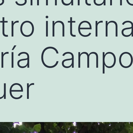
tro intern
ría Campo
uer