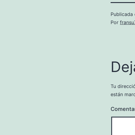
Publicada 
Por
frans
Dej
Tu direcci
están mar
Comenta