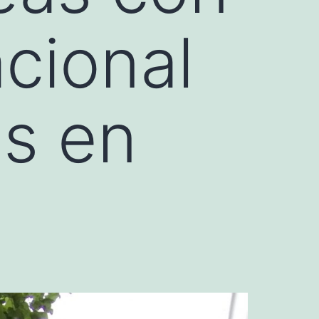
acional
s en