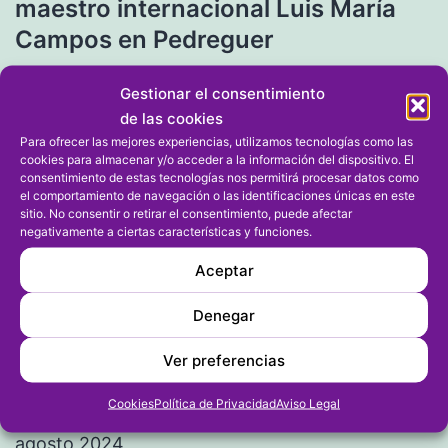
maestro internacional Luis María
entradas
Campos en Pedreguer
Gestionar el consentimiento
Entrada siguiente
de las cookies
Arnau de Beniarbeig-El Verger es
Para ofrecer las mejores experiencias, utilizamos tecnologías como las
campeón autonómico benjamín de
cookies para almacenar y/o acceder a la información del dispositivo. El
consentimiento de estas tecnologías nos permitirá procesar datos como
los JECV
el comportamiento de navegación o las identificaciones únicas en este
sitio. No consentir o retirar el consentimiento, puede afectar
negativamente a ciertas características y funciones.
Aceptar
Denegar
Ver preferencias
Archivos
Cookies
Política de Privacidad
Aviso Legal
agosto 2024