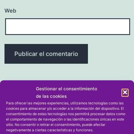
Web
Gestionar el consentimiento
Navegación
Entrada anterior
de las cookies
Para ofrecer las mejores experiencias, utilizamos tecnologías como las
Los nueve minutos del partido R.
de
cookies para almacenar y/o acceder a la información del dispositivo. El
Gandia-Pedreguer se juegan el
consentimiento de estas tecnologías nos permitirá procesar datos como
el comportamiento de navegación o las identificaciones únicas en este
entradas
próximo miércoles a puerta
sitio. No consentir o retirar el consentimiento, puede afectar
negativamente a ciertas características y funciones.
cerrada