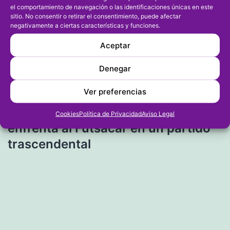
el comportamiento de navegación o las identificaciones únicas en este
sitio. No consentir o retirar el consentimiento, puede afectar
negativamente a ciertas características y funciones.
Navegación
Entrada anterior
Aceptar
Félix II se proclama campeón
de
individual Sub 16 masculino
Denegar
entradas
Ver preferencias
Entrada siguiente
Paidos Mar Dénia F. Fernández se
Cookies
Política de Privacidad
Aviso Legal
enfrenta al Futsacar en un partido
trascendental