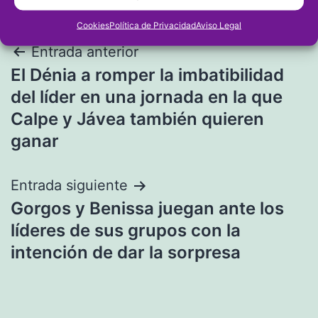
Cookies
Política de Privacidad
Aviso Legal
Navegación
Entrada anterior
El Dénia a romper la imbatibilidad
de
del líder en una jornada en la que
entradas
Calpe y Jávea también quieren
ganar
Entrada siguiente
Gorgos y Benissa juegan ante los
líderes de sus grupos con la
intención de dar la sorpresa