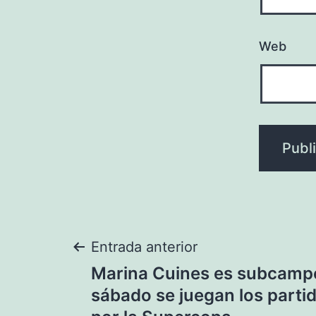
Web
Navegación
Entrada anterior
Marina Cuines es subcam
de
sábado se juegan los parti