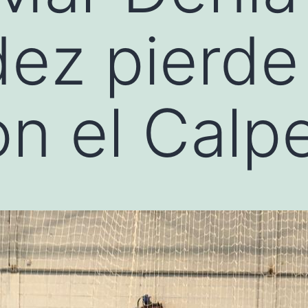
ez pierde 
on el Calp