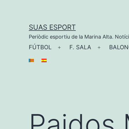
Saltar
al
contenido
SUAS ESPORT
Periòdic esportiu de la Marina Alta. Notíc
FÚTBOL
F. SALA
BALON
Abrir
Abrir
el
el
menú
menú
Paidos 