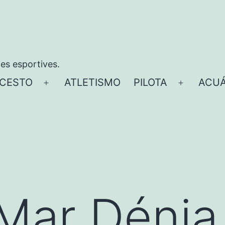
ies esportives.
CESTO
ATLETISMO
PILOTA
ACUÁ
Abrir
Abrir
el
el
menú
menú
Mar Dénia 