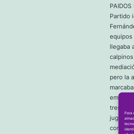
PAIDOS 
Partido 
Fernánde
equipos 
llegaba 
calpinos
mediació
pero la 
marcaban
empate p
tres min
Para 
jugaron 
almac
tecno
consigui
ident