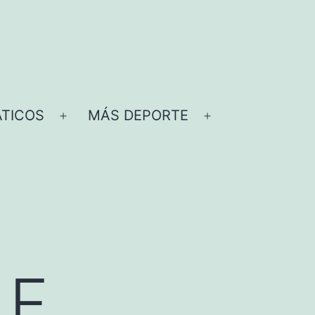
TICOS
MÁS DEPORTE
Abrir
Abrir
el
el
menú
menú
F.