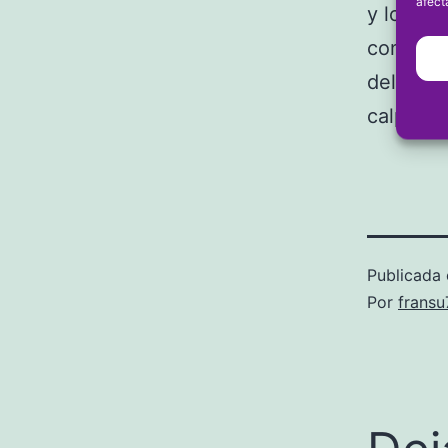
afect
y los di
contra u
del posi
calpino.
Publicada 
Por
frans