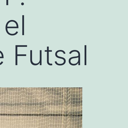
el
e Futsal