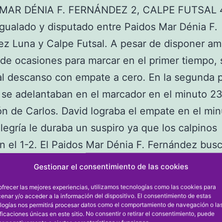
MAR DÉNIA F. FERNÁNDEZ 2, CALPE FUTSAL 
igualado y disputado entre Paidos Mar Dénia F.
z Luna y Calpe Futsal. A pesar de disponer a
de ocasiones para marcar en el primer tiempo, 
al descanso con empate a cero. En la segunda p
 se adelantaban en el marcador en el minuto 23
n de Carlos. David lograba el empate en el mi
alegría le duraba un suspiro ya que los calpinos
 el 1-2. El Paidos Mar Dénia F. Fernández busc
ero era el Calpe el que lograba marcar de nuev
Gestionar el consentimiento de las cookies
utos después. Los colegiales a falta de cinco m
ofrecer las mejores experiencias, utilizamos tecnologías como las cookies para
con portero jugador para intentar reducir difere
enar y/o acceder a la información del dispositivo. El consentimiento de estas
logías nos permitirá procesar datos como el comportamiento de navegación o la
eron con el gol de Víctor. El partido creció en 
ificaciones únicas en este sitio. No consentir o retirar el consentimiento, puede