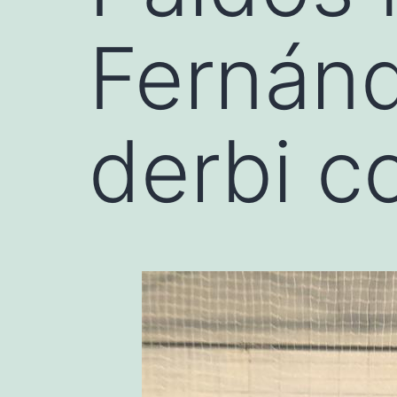
Fernánd
derbi c