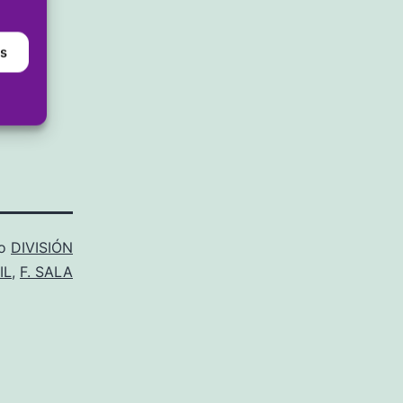
 uno
gada,
as
gol
mo
DIVISIÓN
IL
,
F. SALA