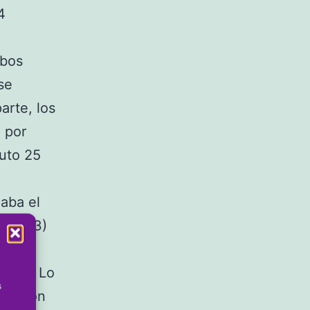
4
mbos
se
arte, los
 por
nuto 25
aba el
o (1-3)
inutos
ncias. Lo
s
emoción